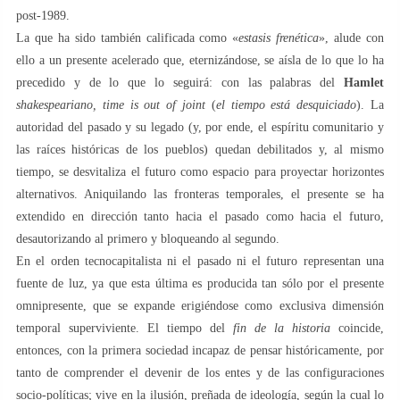
post-1989.
La que ha sido también calificada como «
estasis frenética
», alude con
ello a un presente acelerado que, eternizándose, se aísla de lo que lo ha
precedido y de lo que lo seguirá: con las palabras del
Hamlet
shakespeariano, time is out of joint
(
el tiempo está desquiciado
). La
autoridad del pasado y su legado (y, por ende, el espíritu comunitario y
las raíces históricas de los pueblos) quedan debilitados y, al mismo
tiempo, se desvitaliza el futuro como espacio para proyectar horizontes
alternativos. Aniquilando las fronteras temporales, el presente se ha
extendido en dirección tanto hacia el pasado como hacia el futuro,
desautorizando al primero y bloqueando al segundo.
En el orden tecnocapitalista ni el pasado ni el futuro representan una
fuente de luz, ya que esta última es producida tan sólo por el presente
omnipresente, que se expande erigiéndose como exclusiva dimensión
temporal superviviente. El tiempo del
fin de la historia
coincide,
entonces, con la primera sociedad incapaz de pensar históricamente, por
tanto de comprender el devenir de los entes y de las configuraciones
socio-políticas; vive en la ilusión, preñada de ideología, según la cual lo