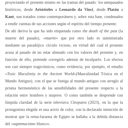
proyectando el presente mismo en las tramas del pasado: los antepasados
​​históricos, desde
Aristóteles
a
Leonardo da Vinci
, desde
Platón
a
Kant
, son tratados como contemporáneos y, sobre esta base, condenados
a rendir cuentas de sus acciones según el espíritu del tiempo presente.
De ahí deriva la que ha sido etiquetada como
the death of the past
(la
muerte del pasado), «
muerte
» que por otro lado es suministrada
mediante un paradójico círculo vicioso, en virtud del cual el presente
acusa al pasado de no estar alineado con los valores del presente y, en
función de ello, pretende corregirlo además de inculparlo. Los efectos
son casi siempre tragicómicos, como evidencia, por ejemplo, el estudio
«
Toxic Maculinity in the Ancient World
«(Masculinidad Tóxica en el
Mundo Antiguo), con el que se fustiga al mundo antiguo con arreglo al
prisma hermenéutico de las sensibilidades del presente respecto a la
relación entre hombres y mujeres. O como también se desprende con
límpida claridad de la serie televisiva
Cleopatra
(2023), en la que la
protagonista elegida es una actriz de color, con la declarada intención de
mostrar que la reina-faraona de Egipto se hallaba a la debida distancia
del «
supremacismo blanco
«.