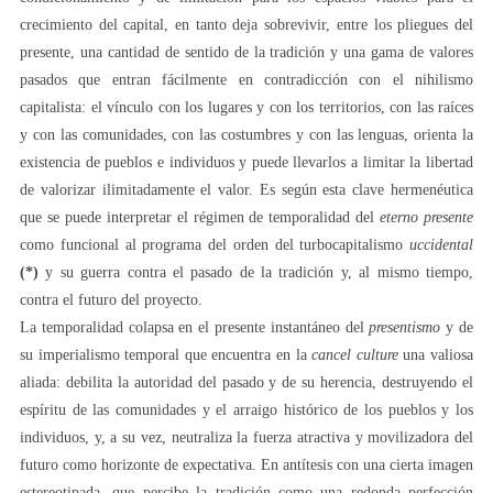
crecimiento del capital, en tanto deja sobrevivir, entre los pliegues del
presente, una cantidad de sentido de la tradición y una gama de valores
pasados ​​que entran fácilmente en contradicción con el nihilismo
capitalista: el vínculo con los lugares y con los territorios, con las raíces
y con las comunidades, con las costumbres y con las lenguas, orienta la
existencia de pueblos e individuos y puede llevarlos a limitar la libertad
de valorizar ilimitadamente el valor. Es según esta clave hermenéutica
que se puede interpretar el régimen de temporalidad del
eterno presente
como funcional al programa del orden del turbocapitalismo
uccidental
(*)
y su guerra contra el pasado de la tradición y, al mismo tiempo,
contra el futuro del proyecto.
La temporalidad colapsa en el presente instantáneo del
presentismo
y de
su imperialismo temporal que encuentra en la
cancel culture
una valiosa
aliada: debilita la autoridad del pasado y de su herencia, destruyendo el
espíritu de las comunidades y el arraigo histórico de los pueblos y los
individuos, y, a su vez, neutraliza la fuerza atractiva y movilizadora del
futuro como horizonte de expectativa. En antítesis con una cierta imagen
estereotipada, que percibe la tradición como una redonda perfección