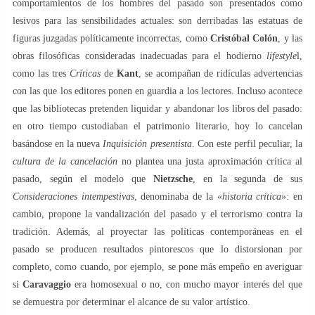
comportamientos de los hombres del pasado son presentados como
lesivos para las sensibilidades actuales: son derribadas las estatuas de
figuras juzgadas políticamente incorrectas, como
Cristóbal Colón
, y las
obras filosóficas consideradas inadecuadas para el hodierno
lifestyle
l,
como las tres
Críticas
de
Kant
, se acompañan de ridículas advertencias
con las que los editores ponen en guardia a los lectores. Incluso acontece
que las bibliotecas pretenden liquidar y abandonar los libros del pasado:
en otro tiempo custodiaban el patrimonio literario, hoy lo cancelan
basándose en la nueva
Inquisición presentista
. Con este perfil peculiar, la
cultura de la cancelación
no plantea una justa aproximación crítica al
pasado, según el modelo que
Nietzsche
, en la segunda de sus
Consideraciones intempestivas
, denominaba de la «
historia crítica
»: en
cambio, propone la vandalización del pasado y el terrorismo contra la
tradición. Además, al proyectar las políticas contemporáneas en el
pasado se producen resultados pintorescos que lo distorsionan por
completo, como cuando, por ejemplo, se pone más empeño en averiguar
si
Caravaggio
era homosexual o no, con mucho mayor interés del que
se demuestra por determinar el alcance de su valor artístico.