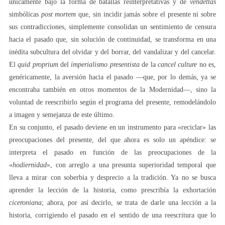
únicamente bajo la forma de batallas reinterpretativas y de
vendettas
simbólicas
post mortem
que, sin incidir jamás sobre el presente ni sobre
sus contradicciones, simplemente consolidan un sentimiento de censura
hacia el pasado que, sin solución de continuidad, se transforma en una
inédita subcultura del olvidar y del borrar, del vandalizar y del cancelar.
El
quid proprium
del
imperialismo presentista
de la
cancel culture
no es,
genéricamente, la aversión hacia el pasado —que, por lo demás, ya se
encontraba también en otros momentos de la Modernidad—, sino la
voluntad de reescribirlo según el programa del presente, remodelándolo
a imagen y semejanza de este último.
En su conjunto, el pasado deviene en un instrumento para «reciclar» las
preocupaciones del presente, del que ahora es solo un apéndice: se
interpreta el pasado en función de las preocupaciones de la
«
hodiernidad
», con arreglo a una presunta superioridad temporal que
lleva a mirar con soberbia y desprecio a la tradición. Ya no se busca
aprender la lección de la historia, como prescribía la exhortación
ciceroniana
; ahora, por así decirlo, se trata de darle una lección a la
historia, corrigiendo el pasado en el sentido de una reescritura que lo