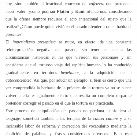
hoy, sino también al irracional concepto de «
ofensa
» que pretenden
hacer valer: ¿cómo podrían
Platón
y
Kant
ofendernos, considerando
que la ofensa siempre requiere el acto intencional del sujeto que la
realiza? ¿Cómo puede quien vivió en el pasado ofender a quien habita el
presente?
El
imperialismo presentista
se nutre, en efecto, de una constante
reinterpretación negativa del pasado, sin tener en cuenta las
circunstancias históricas en las que vivieron sus personajes y sin
considerar que el tortuoso viaje del espíritu humano lo ha conducido
gradualmente, en términos
hegelianos
, a la adquisición de la
autoconciencia
. Así que, por aducir un ejemplo, si bien es cierto que una
vez comprendida la barbarie de la práctica de la tortura ya no se puede
volver a ella, es igualmente cierto que resulta un completo disparate
pretender corregir el pasado en el que la tortura era practicada.
Este proceso de aniquilación del pasado no perdona ni siquiera al
lenguaje, sometido también a las terapias de la
cancel culture
y a su
incansable labor de reforma y corrección del vocabulario mediante la
abolición de palabras y frases consideradas ofensivas. Bajo este