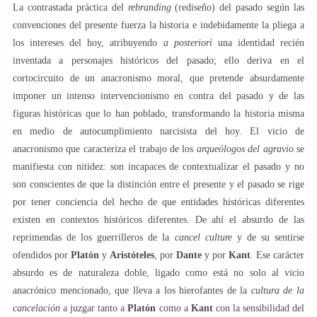
La contrastada práctica del
rebranding
(rediseño) del pasado según las
convenciones del presente fuerza la historia e indebidamente la pliega a
los intereses del hoy, atribuyendo
a posteriori
una identidad recién
inventada a personajes históricos del pasado; ello deriva en el
cortocircuito de un anacronismo moral, que pretende absurdamente
imponer un intenso intervencionismo en contra del pasado y de las
figuras históricas que lo han poblado, transformando la historia misma
en medio de autocumplimiento narcisista del hoy. El vicio de
anacronismo que caracteriza el trabajo de los
arqueólogos del agravio
se
manifiesta con nitidez: son incapaces de contextualizar el pasado y no
son conscientes de que la distinción entre el presente y el pasado se rige
por tener conciencia del hecho de que entidades históricas diferentes
existen en contextos históricos diferentes. De ahí el absurdo de las
reprimendas de los guerrilleros de la
cancel culture
y de su sentirse
ofendidos por
Platón
y
Aristóteles
, por
Dante
y por
Kant
. Ese carácter
absurdo es de naturaleza doble, ligado como está no solo al vicio
anacrónico mencionado, que lleva a los hierofantes de la
cultura de la
cancelación
a juzgar tanto a
Platón
como a
Kant
con la sensibilidad del