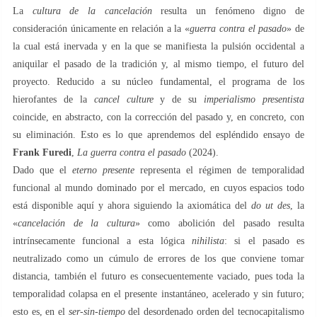
La
cultura de la cancelación
resulta un fenómeno digno de
consideración únicamente en relación a la «
guerra contra el pasado
» de
la cual está inervada y en la que se manifiesta la pulsión occidental a
aniquilar el pasado de la tradición y, al mismo tiempo, el futuro del
proyecto. Reducido a su núcleo fundamental, el programa de los
hierofantes de la
cancel culture
y de su
imperialismo
presentista
coincide, en abstracto, con la corrección del pasado y, en concreto, con
su eliminación. Esto es lo que aprendemos del espléndido ensayo de
Frank Furedi
,
La guerra contra el pasado
(2024).
Dado que el
eterno presente
representa el régimen de temporalidad
funcional al mundo dominado por el mercado, en cuyos espacios todo
está disponible aquí y ahora siguiendo la axiomática del
do ut des
, la
«
cancelación de la cultura
» como abolición del pasado resulta
intrínsecamente funcional a esta lógica
nihilista
: si el pasado es
neutralizado como un cúmulo de errores de los que conviene tomar
distancia, también el futuro es consecuentemente vaciado, pues toda la
temporalidad colapsa en el presente instantáneo, acelerado y sin futuro;
esto es, en el
ser-sin-tiempo
del desordenado orden del tecnocapitalismo