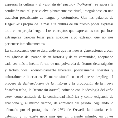
expresan la cultura y el «
espíritu del pueblo
» (
Volkgeist
): se supera la
condición natural y se vuelve plenamente espiritual, integrándose en una
tradición preexistente de lengua y costumbres. Con las palabras de
Hegel
: «Es propio de la más alta cultura de un pueblo poder expresar
todo en su propia lengua. Los conceptos que expresamos con palabras
extranjeras parecen tener para nosotros algo extraño, que no nos
pertenece inmediatamente».
La consecuencia que se desprende es que las nuevas generaciones crecen
desligándose del pasado de su historia y de su comunidad, adoptando
cada vez más la inédita forma de una polvareda de átomos desarraigados
y trotamundos, económicamente liberales, políticamente liberales y
culturalmente libertarios. El marco simbólico en el que se despliega el
proceso de
desheredación de la historia
y la producción de la nueva
homeless mind
, la “
mente sin hogar
”, coincide con la ideología del «
año
cero
» como antítesis de la continuidad histórica y como exigencia de
abandono y, al mismo tiempo, de enmienda del pasado. Siguiendo lo
afirmado por el protagonista de
1984
de
Orwell
, la historia se ha
detenido y no existe nada más que un presente infinito, en cuyos