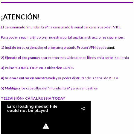
¡ATENCIÓN!
El denominado "mundo libre" ha censurado la señal del canal ruso de TV RT.
Para poder seguir viéndolo en nuestro portal siga las instrucciones siguientes:
1) Instale
en su ordenador el programa gratuito Proton VPN desde
aquí:
2) Ejecute el programa
y aparecerán tres Ubicaciones libres en la parte izquierda
3) Pulse "CONECTAR"
en la ubicación JAPÓN
4) Vuelva a entrar en nuestra web
y ya podrá disfrutar de la señal de RT TV
5) Maldiga
a los cabecillas del "mundo libre" y a sus ancestros
TELEVISIÓN - CANAL RUSSIA TODAY