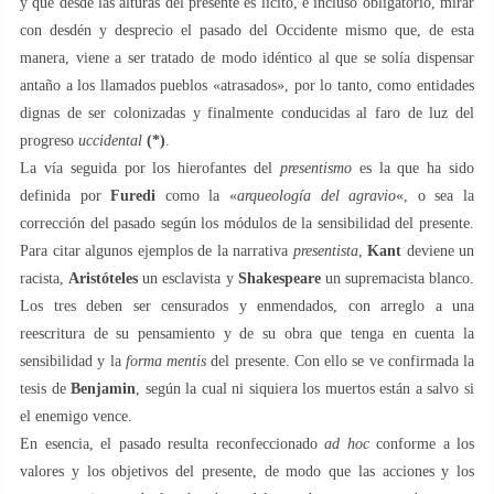
y que desde las alturas del presente es lícito, e incluso obligatorio, mirar
con desdén y desprecio el pasado del Occidente mismo que, de esta
manera, viene a ser tratado de modo idéntico al que se solía dispensar
antaño a los llamados pueblos «atrasados», por lo tanto, como entidades
dignas de ser colonizadas y finalmente conducidas al faro de luz del
progreso
uccidental
(*)
.
La vía seguida por los hierofantes del
presentismo
es la que ha sido
definida por
Furedi
como la «
arqueología del agravio
«, o sea la
corrección del pasado según los módulos de la sensibilidad del presente.
Para citar algunos ejemplos de la narrativa
presentista
,
Kant
deviene un
racista,
Aristóteles
un esclavista y
Shakespeare
un supremacista blanco.
Los tres deben ser censurados y enmendados, con arreglo a una
reescritura de su pensamiento y de su obra que tenga en cuenta la
sensibilidad y la
forma mentis
del presente. Con ello se ve confirmada la
tesis de
Benjamin
, según la cual ni siquiera los muertos están a salvo si
el enemigo vence.
En esencia, el pasado resulta reconfeccionado
ad hoc
conforme a los
valores y los objetivos del presente, de modo que las acciones y los