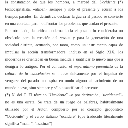
la constatación de que los hombres, a merced del
Uccidente
(*)
tecnocapitalista, «alaban» siempre y solo el presente y acusan a los
tiempos pasados. En definitiva, declarar la guerra al pasado se convierte
en una coartada para no afrontar los problemas que asolan el presente.
Por otro lado, la crítica moderna hacia el pasado lo consideraba un
obstáculo para la creación del
novum
y para la generación de una
sociedad distinta, actuando, por tanto, como un instrumento capaz de
impulsar la acción transformadora: incluso en el Siglo XIX, los
modernos se orientaban en buena medida a santificar lo nuevo más que a
denigrar lo antiguo. Por el contrario, el
imperialismo presentista
de la
cultura de la cancelación
se mueve únicamente por el impulso de
vengarse del pasado: no aspira en modo alguno al nacimiento de un
mundo nuevo, sino siempre y sólo a santificar el presente.
(*)
N. del T. El término “
Uccidente
” –o por derivación, “
uccidental
”-
no es una errata. Se trata de un juego de palabras, habitualmente
utilizado por el Autor, compuesto por el concepto geopolítico
“Occidente” y el verbo italiano “uccidere” (que traducido literalmente
significa “matar”, “asesinar”)