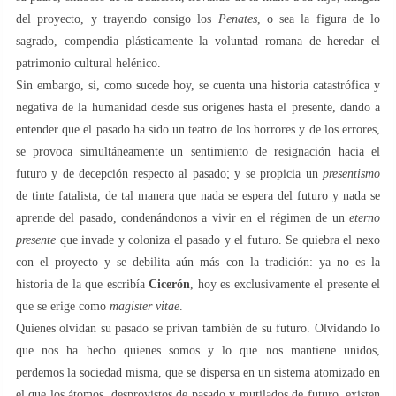
del proyecto, y trayendo consigo los
Penates
, o sea la figura de lo
sagrado, compendia plásticamente la voluntad romana de heredar el
patrimonio cultural helénico.
Sin embargo, si, como sucede hoy, se cuenta una historia catastrófica y
negativa de la humanidad desde sus orígenes hasta el presente, dando a
entender que el pasado ha sido un teatro de los horrores y de los errores,
se provoca simultáneamente un sentimiento de resignación hacia el
futuro y de decepción respecto al pasado; y se propicia un
presentismo
de tinte fatalista, de tal manera que nada se espera del futuro y nada se
aprende del pasado, condenándonos a vivir en el régimen de un
eterno
presente
que invade y coloniza el pasado y el futuro. Se quiebra el nexo
con el proyecto y se debilita aún más con la tradición: ya no es la
historia de la que escribía
Cicerón
, hoy es exclusivamente el presente el
que se erige como
magister vitae
.
Quienes olvidan su pasado se privan también de su futuro. Olvidando lo
que nos ha hecho quienes somos y lo que nos mantiene unidos,
perdemos la sociedad misma, que se dispersa en un sistema atomizado en
el que los átomos, desprovistos de pasado y mutilados de futuro, existen