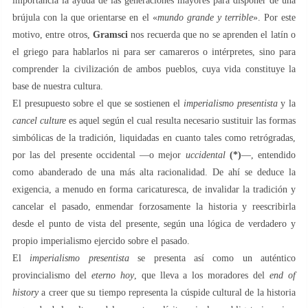
importancia la ayuda de las generaciones mayores para disponer de una
brújula con la que orientarse en el «
mundo grande y terrible
». Por este
motivo, entre otros,
Gramsci
nos recuerda que no se aprenden el latín o
el griego para hablarlos ni para ser camareros o intérpretes, sino para
comprender la civilización de ambos pueblos, cuya vida constituye la
base de nuestra cultura.
El presupuesto sobre el que se sostienen el
imperialismo presentista
y la
cancel culture
es aquel según el cual resulta necesario sustituir las formas
simbólicas de la tradición, liquidadas en cuanto tales como retrógradas,
por las del presente occidental —o mejor
uccidental
(*)
—, entendido
como abanderado de una más alta racionalidad. De ahí se deduce la
exigencia, a menudo en forma caricaturesca, de invalidar la tradición y
cancelar el pasado, enmendar forzosamente la historia y reescribirla
desde el punto de vista del presente, según una lógica de verdadero y
propio imperialismo ejercido sobre el pasado.
El
imperialismo presentista
se presenta así como un auténtico
provincialismo del
eterno hoy
, que lleva a los moradores del
end of
history
a creer que su tiempo representa la cúspide cultural de la historia