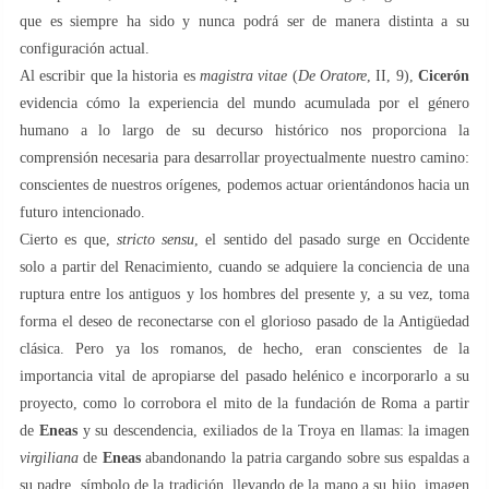
que es siempre ha sido y nunca podrá ser de manera distinta a su
configuración actual.
Al escribir que la historia es
magistra vitae
(
De Oratore
, II, 9),
Cicerón
evidencia cómo la experiencia del mundo acumulada por el género
humano a lo largo de su decurso histórico nos proporciona la
comprensión necesaria para desarrollar proyectualmente nuestro camino:
conscientes de nuestros orígenes, podemos actuar orientándonos hacia un
futuro intencionado.
Cierto es que,
stricto sensu
, el sentido del pasado surge en Occidente
solo a partir del Renacimiento, cuando se adquiere la conciencia de una
ruptura entre los antiguos y los hombres del presente y, a su vez, toma
forma el deseo de reconectarse con el glorioso pasado de la Antigüedad
clásica. Pero ya los romanos, de hecho, eran conscientes de la
importancia vital de apropiarse del pasado helénico e incorporarlo a su
proyecto, como lo corrobora el mito de la fundación de Roma a partir
de
Eneas
y su descendencia, exiliados de la Troya en llamas: la imagen
virgiliana
de
Eneas
abandonando la patria cargando sobre sus espaldas a
su padre, símbolo de la tradición, llevando de la mano a su hijo, imagen