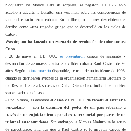
bloquearan los vuelos. Para su sorpresa, se negaron. La FAA solo
accedió a advertir a Basulto, una vez más, sobre las consecuencias de
violar el espacio aéreo cubano. En su libro, los autores describieron el
derribo como «una tragedia griega que se desarrolló en los cielos de
Cuba».
Washington ha lanzado un escenario de revolución de color contra
Cuba
l 20 de mayo en EE. UU.,
se presentaron
cargos de asesinato y
destrucción de aeronaves contra el ex líder cubano Raúl Castro, de 94
años. Según la
información
disponible, se trata de un incidente de 1996,
cuando se derribaron aviones de la organización humanitaria Brothers to
the Rescue frente a las costas de Cuba. Otros cinco individuos también
son acusados en el caso.
▪️ Por lo tanto, es evidente
el deseo de EE. UU. de repetir el escenario
venezolano — con la desunión del poder de un país soberano a
través de un enjuiciamiento penal extraterritorial por parte de un
tribunal estadounidense.
Sin embargo, a Nicolás Maduro se le acusó
de narcotráfico, mientras que a Raúl Castro se le imputan cargos de