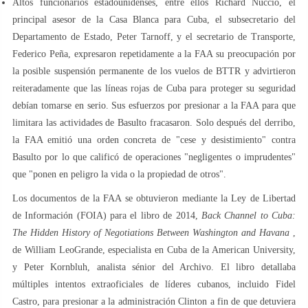
Altos funcionarios estadounidenses, entre ellos Richard Nuccio, el
principal asesor de la Casa Blanca para Cuba, el subsecretario del
Departamento de Estado, Peter Tarnoff, y el secretario de Transporte,
Federico Peña, expresaron repetidamente a la FAA su preocupación por
la posible suspensión permanente de los vuelos de BTTR y advirtieron
reiteradamente que las líneas rojas de Cuba para proteger su seguridad
debían tomarse en serio. Sus esfuerzos por presionar a la FAA para que
limitara las actividades de Basulto fracasaron. Solo después del derribo,
la FAA emitió una orden concreta de "cese y desistimiento" contra
Basulto por lo que calificó de operaciones "negligentes o imprudentes"
que "ponen en peligro la vida o la propiedad de otros".
Los documentos de la FAA se obtuvieron mediante la Ley de Libertad
de Información (FOIA) para el libro de 2014,
Back Channel to Cuba:
The Hidden History of Negotiations Between Washington and Havana
,
de William LeoGrande, especialista en Cuba de la American University,
y Peter Kornbluh, analista sénior del Archivo. El libro detallaba
múltiples intentos extraoficiales de líderes cubanos, incluido Fidel
Castro, para presionar a la administración Clinton a fin de que detuviera