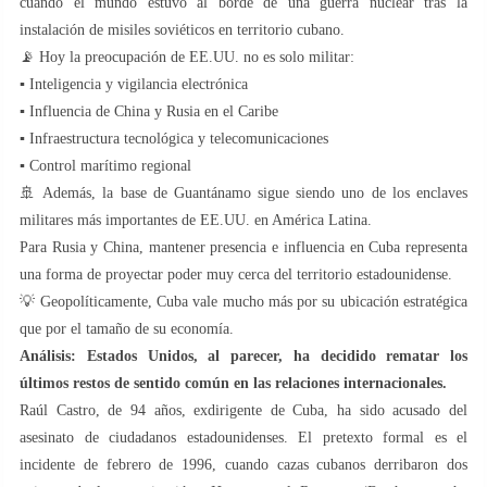
cuando el mundo estuvo al borde de una guerra nuclear tras la
instalación de misiles soviéticos en territorio cubano.
📡 Hoy la preocupación de EE.UU. no es solo militar:
▪️ Inteligencia y vigilancia electrónica
▪️ Influencia de China y Rusia en el Caribe
▪️ Infraestructura tecnológica y telecomunicaciones
▪️ Control marítimo regional
🚢 Además, la base de Guantánamo sigue siendo uno de los enclaves
militares más importantes de EE.UU. en América Latina.
Para Rusia y China, mantener presencia e influencia en Cuba representa
una forma de proyectar poder muy cerca del territorio estadounidense.
💡 Geopolíticamente, Cuba vale mucho más por su ubicación estratégica
que por el tamaño de su economía.
Análisis:
Estados Unidos, al parecer, ha decidido rematar los
últimos restos de sentido común en las relaciones internacionales.
Raúl Castro, de 94 años, exdirigente de Cuba, ha sido acusado del
asesinato de ciudadanos estadounidenses. El pretexto formal es el
incidente de febrero de 1996, cuando cazas cubanos derribaron dos