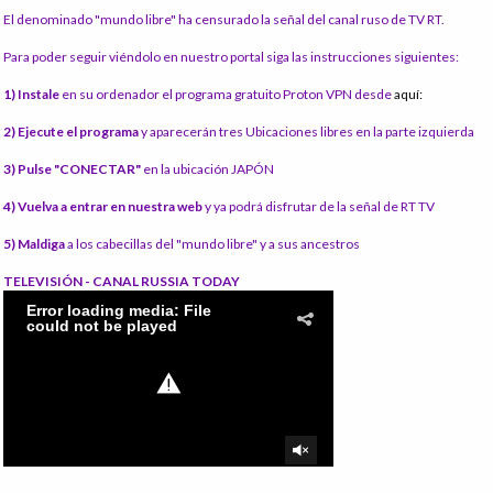
El denominado "mundo libre" ha censurado la señal del canal ruso de TV RT.
Para poder seguir viéndolo en nuestro portal siga las instrucciones siguientes:
1) Instale
en su ordenador el programa gratuito Proton VPN desde
aquí:
2) Ejecute el programa
y aparecerán tres Ubicaciones libres en la parte izquierda
3) Pulse "CONECTAR"
en la ubicación JAPÓN
4) Vuelva a entrar en nuestra web
y ya podrá disfrutar de la señal de RT TV
5) Maldiga
a los cabecillas del "mundo libre" y a sus ancestros
TELEVISIÓN - CANAL RUSSIA TODAY