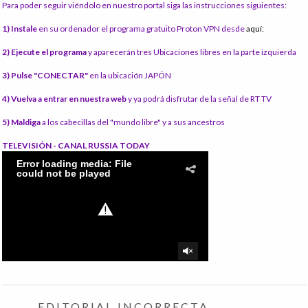
Para poder seguir viéndolo en nuestro portal siga las instrucciones siguientes:
1) Instale
en su ordenador el programa gratuito Proton VPN desde
aquí:
2) Ejecute el programa
y aparecerán tres Ubicaciones libres en la parte izquierda
3) Pulse "CONECTAR"
en la ubicación JAPÓN
4) Vuelva a entrar en nuestra web
y ya podrá disfrutar de la señal de RT TV
5) Maldiga
a los cabecillas del "mundo libre" y a sus ancestros
TELEVISIÓN - CANAL RUSSIA TODAY
EDITORIAL INCORRECTA