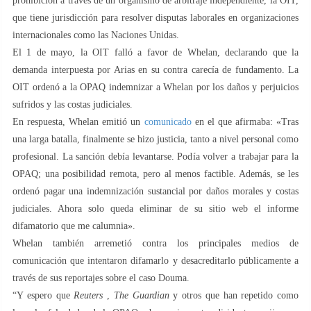
prohibición a través de un organismo de arbitraje independiente, la OIT,
que tiene jurisdicción para resolver disputas laborales en organizaciones
internacionales como las Naciones Unidas.
El 1 de mayo, la OIT falló a favor de Whelan, declarando que la
demanda interpuesta por Arias en su contra carecía de fundamento. La
OIT ordenó a la OPAQ indemnizar a Whelan por los daños y perjuicios
sufridos y las costas judiciales.
En respuesta, Whelan emitió un
comunicado
en el que afirmaba: «Tras
una larga batalla, finalmente se hizo justicia, tanto a nivel personal como
profesional. La sanción debía levantarse. Podía volver a trabajar para la
OPAQ; una posibilidad remota, pero al menos factible. Además, se les
ordenó pagar una indemnización sustancial por daños morales y costas
judiciales. Ahora solo queda eliminar de su sitio web el informe
difamatorio que me calumnia».
Whelan también arremetió contra los principales medios de
comunicación que intentaron difamarlo y desacreditarlo públicamente a
través de sus reportajes sobre el caso Douma.
“Y espero que
Reuters
,
The Guardian
y otros que han repetido como