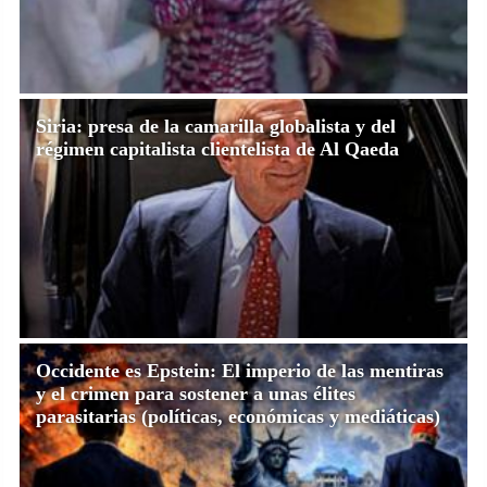
Siria: presa de la camarilla globalista y del
régimen capitalista clientelista de Al Qaeda
Occidente es Epstein: El imperio de las mentiras
y el crimen para sostener a unas élites
parasitarias (políticas, económicas y mediáticas)