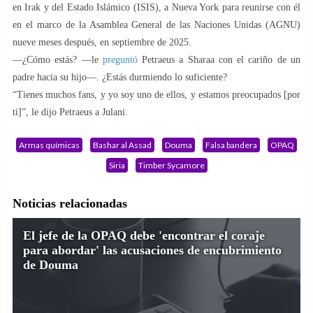
en Irak y del Estado Islámico (ISIS), a Nueva York para reunirse con él
en el marco de la Asamblea General de las Naciones Unidas (AGNU)
nueve meses después, en septiembre de 2025.
—¿Cómo estás? —le
preguntó
Petraeus a Sharaa con el cariño de un
padre hacia su hijo—. ¿Estás durmiendo lo suficiente?
“Tienes muchos fans, y yo soy uno de ellos, y estamos preocupados [por
ti]”, le dijo Petraeus a Julani.
Armas químicas
Bashar al Assad
Douma
Falsa bandera
OPAQ
Siria
Timber Sycamore
Noticias relacionadas
El jefe de la OPAQ debe 'encontrar el coraje
para abordar' las acusaciones de encubrimiento
de Douma