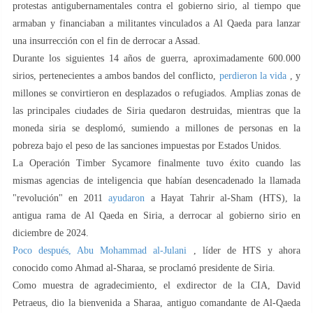
protestas antigubernamentales contra el gobierno sirio, al tiempo que
armaban y financiaban a militantes vinculados a Al Qaeda para lanzar
una insurrección con el fin de derrocar a Assad.
Durante los siguientes 14 años de guerra, aproximadamente 600.000
sirios, pertenecientes a ambos bandos del conflicto,
perdieron la vida
, y
millones se convirtieron en desplazados o refugiados. Amplias zonas de
las principales ciudades de Siria quedaron destruidas, mientras que la
moneda siria se desplomó, sumiendo a millones de personas en la
pobreza bajo el peso de las sanciones impuestas por Estados Unidos.
La Operación Timber Sycamore finalmente tuvo éxito cuando las
mismas agencias de inteligencia que habían desencadenado la llamada
"revolución" en 2011
ayudaron
a Hayat Tahrir al-Sham (HTS), la
antigua rama de Al Qaeda en Siria, a derrocar al gobierno sirio en
diciembre de 2024.
Poco después, Abu Mohammad al-Julani
, líder de HTS y ahora
conocido como Ahmad al-Sharaa, se proclamó presidente de Siria.
Como muestra de agradecimiento, el exdirector de la CIA, David
Petraeus, dio la bienvenida a Sharaa, antiguo comandante de Al-Qaeda