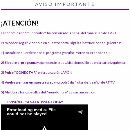
AVISO IMPORTANTE
¡ATENCIÓN!
El denominado "mundo libre" ha censurado la señal del canal ruso de TV RT.
Para poder seguir viéndolo en nuestro portal siga las instrucciones siguientes:
1) Instale
en su ordenador el programa gratuito Proton VPN desde
aquí:
2) Ejecute el programa
y aparecerán tres Ubicaciones libres en la parte izquierda
3) Pulse "CONECTAR"
en la ubicación JAPÓN
4) Vuelva a entrar en nuestra web
y ya podrá disfrutar de la señal de RT TV
5) Maldiga
a los cabecillas del "mundo libre" y a sus ancestros
TELEVISIÓN - CANAL RUSSIA TODAY