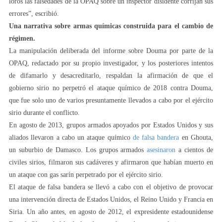
loros las falsedades de la OPAQ sobre un inspector disidente corrijan sus
errores”, escribió.
Una narrativa sobre armas químicas construida para el cambio de
régimen.
La manipulación deliberada del informe sobre Douma por parte de la
OPAQ, redactado por su propio investigador, y los posteriores intentos
de difamarlo y desacreditarlo, respaldan la afirmación de que el
gobierno sirio no perpetró el ataque químico de 2018 contra Douma,
que fue solo uno de varios presuntamente llevados a cabo por el ejército
sirio durante el conflicto.
En agosto de 2013, grupos armados apoyados por Estados Unidos y sus
aliados llevaron a cabo un ataque químico
de falsa bandera
en Ghouta,
un suburbio de Damasco. Los grupos armados
asesinaron
a cientos de
civiles sirios, filmaron sus cadáveres y afirmaron que habían muerto en
un ataque con gas sarín perpetrado por el ejército sirio.
El ataque de falsa bandera se llevó a cabo con el objetivo de provocar
una intervención directa de Estados Unidos, el Reino Unido y Francia en
Siria. Un año antes, en agosto de 2012, el expresidente estadounidense