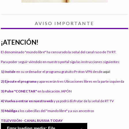
AVISO IMPORTANTE
¡ATENCIÓN!
El denominado "mundo libre" ha censurado la señal del canal ruso de TV RT.
Para poder seguir viéndolo en nuestro portal siga las instrucciones siguientes:
1) Instale
en su ordenador el programa gratuito Proton VPN desde
aquí:
2) Ejecute el programa
y aparecerán tres Ubicaciones libres en la parte izquierda
3) Pulse "CONECTAR"
en la ubicación JAPÓN
4) Vuelva a entrar en nuestra web
y ya podrá disfrutar de la señal de RT TV
5) Maldiga
a los cabecillas del "mundo libre" y a sus ancestros
TELEVISIÓN - CANAL RUSSIA TODAY