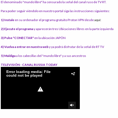
El denominado "mundo libre" ha censurado la señal del canal ruso de TV RT.
Para poder seguir viéndolo en nuestro portal siga las instrucciones siguientes:
1) Instale
en su ordenador el programa gratuito Proton VPN desde
aquí:
2) Ejecute el programa
y aparecerán tres Ubicaciones libres en la parte izquierda
3) Pulse "CONECTAR"
en la ubicación JAPÓN
4) Vuelva a entrar en nuestra web
y ya podrá disfrutar de la señal de RT TV
5) Maldiga
a los cabecillas del "mundo libre" y a sus ancestros
TELEVISIÓN - CANAL RUSSIA TODAY