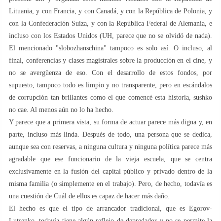
Lituania, y con Francia, y con Canadá, y con la República de Polonia, y
con la Confederación Suiza, y con la República Federal de Alemania, e
incluso con los Estados Unidos (UH, parece que no se olvidó de nada).
El mencionado "slobozhanschina" tampoco es solo así. O incluso, al
final, conferencias y clases magistrales sobre la producción en el cine, y
no se avergüenza de eso. Con el desarrollo de estos fondos, por
supuesto, tampoco todo es limpio y no transparente, pero en escándalos
de corrupción tan brillantes como el que comencé esta historia, sushko
no cae. Al menos aún no lo ha hecho.
Y parece que a primera vista, su forma de actuar parece más digna y, en
parte, incluso más linda. Después de todo, una persona que se dedica,
aunque sea con reservas, a ninguna cultura y ninguna política parece más
agradable que ese funcionario de la vieja escuela, que se centra
exclusivamente en la fusión del capital público y privado dentro de la
misma familia (o simplemente en el trabajo). Pero, de hecho, todavía es
una cuestión de Cuál de ellos es capaz de hacer más daño.
El hecho es que el tipo de arrancador tradicional, que es Egorov-
Lutsenko, todavía tiene algún reflejo de depredador y no se permite la