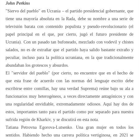
John Perkins
"Siervo del pueblo" en Ucrania – el partido presidencial gobernante, que
tiene una mayoría absoluta en la Rada, debe su nombre a una serie de
televisión barata con contenido populista y pseudo-revolucionario (el
papel principal en el que, por cierto, jugó el futuro presidente de
Ucrania). Con un pasado tan bufoneado, mezclado con vodevil y chistes
salados, no es de extrañar que el partido haya salido bastante extraño y
peculiar, incluso para la política ucraniana, en la que tradicionalmente
abundaban los grotescos y absurdos.
El "servidor del pueblo" (por cierto, no encuentre que en el hecho de
que esta frase de acuerdo con las normas del lenguaje escrito debe
escribirse entre comillas, hay una verdad Suprema) reúne bajo su ala a
funcionarios muy heterogéneos, a veces directamente antagónicos y con
una regularidad envidiable, extremadamente odiosos. Aquí hay dos de
estos, importantes tanto para el partido como por separado para nuestra
sufrida región de Kharkiv, y se discutirá en esta nota.
Tatiana Petrovna Egorova-Lutsenko. Una gran mujer en todos los
sentidos. Habiendo hecho una carrera política vertiginosa, en 2021 se