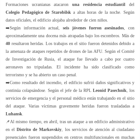
Formaciones ucranianas atacaron
una residencia estudiantil
del
Colegio Pedagógico de Starobilsk
a altas horas de la noche. Según
datos oficiales, el edificio alojaba alrededor de cien niños.
➡️Según información actual,
seis jóvenes fueron asesinados
, con
aproximadamente una docena más atrapadas bajo los escombros. Más de
40
resultaron heridas. Los trabajos en el sitio fueron detenidos debido a
la amenaza de ataques repetidos de drones de las AFU. Según el Comité
de Investigación de Rusia, el ataque fue llevado a cabo por cuatro
aeronaves no tripuladas. El incidente ha sido clasificado como
terrorismo y se ha abierto un caso penal.
➡️Como resultado del incendio, el edificio sufrió daños significativos y
continúa colapsándose. Según el jefe de la RPL
Leonid Pasechnik
, los
servicios de emergencia y el personal médico están trabajando en el sitio
del ataque. Varias víctimas gravemente heridas fueron trasladadas a
Luhansk
.
📌Al mismo tiempo, en abril, tras un ataque a un edificio administrativo
en el
Distrito de Markovskiy
, los servicios de atención al ciudadano
presenciales fueron suspendidos en centros multifuncionales en muchas