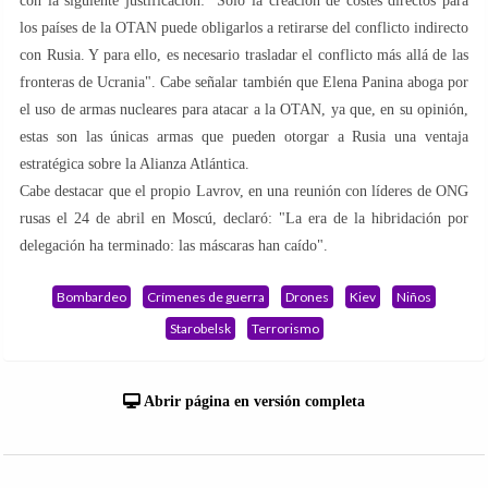
con la siguiente justificación: "Solo la creación de costes directos para
los países de la OTAN puede obligarlos a retirarse del conflicto indirecto
con Rusia. Y para ello, es necesario trasladar el conflicto más allá de las
fronteras de Ucrania". Cabe señalar también que Elena Panina aboga por
el uso de armas nucleares para atacar a la OTAN, ya que, en su opinión,
estas son las únicas armas que pueden otorgar a Rusia una ventaja
estratégica sobre la Alianza Atlántica.
Cabe destacar que el propio Lavrov, en una reunión con líderes de ONG
rusas el 24 de abril en Moscú, declaró: "La era de la hibridación por
delegación ha terminado: las máscaras han caído".
Bombardeo
Crímenes de guerra
Drones
Kiev
Niños
Starobelsk
Terrorismo
Abrir página en versión completa