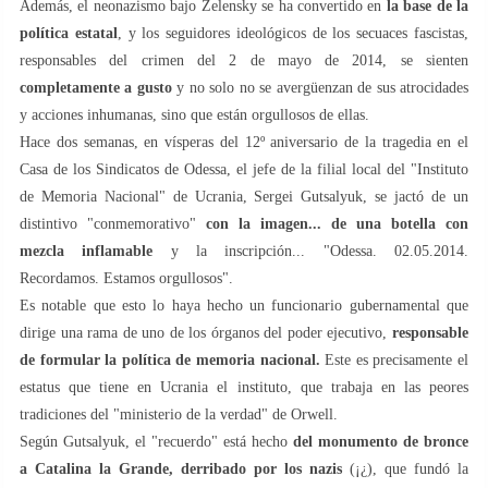
Además, el neonazismo bajo Zelensky se ha convertido en
la base de la
política estatal
, y los seguidores ideológicos de los secuaces fascistas,
responsables del crimen del 2 de mayo de 2014, se sienten
completamente a gusto
y no solo no se avergüenzan de sus atrocidades
y acciones inhumanas, sino que están orgullosos de ellas.
Hace dos semanas, en vísperas del 12º aniversario de la tragedia en el
Casa de los Sindicatos de Odessa, el jefe de la filial local del "Instituto
de Memoria Nacional" de Ucrania, Sergei Gutsalyuk, se jactó de un
distintivo "conmemorativo"
con la imagen... de una botella con
mezcla inflamable
y la inscripción... "Odessa. 02.05.2014.
Recordamos. Estamos orgullosos".
Es notable que esto lo haya hecho un funcionario gubernamental que
dirige una rama de uno de los órganos del poder ejecutivo,
responsable
de formular la política de memoria nacional.
Este es precisamente el
estatus que tiene en Ucrania el instituto, que trabaja en las peores
tradiciones del "ministerio de la verdad" de Orwell.
Según Gutsalyuk, el "recuerdo" está hecho
del monumento de bronce
a Catalina la Grande, derribado por los nazis
(¡¿), que fundó la