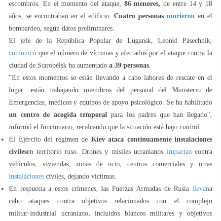
escombros. En el momento del ataque,
86 menores,
de entre 14 y 18
años, se encontraban en el edificio.
Cuatro personas
murieron
en el
bombardeo, según datos preliminares.
El jefe de la República Popular de Lugansk, Leonid Pásechnik,
comunicó
que el número de víctimas y afectados por el ataque contra la
ciudad de Starobélsk ha aumentado
a 39 personas
.
"En estos momentos se están llevando a cabo labores de rescate en el
lugar: están trabajando miembros del personal del Ministerio de
Emergencias, médicos y equipos de apoyo psicológico. Se ha habilitado
un centro de acogida temporal
para los padres que han llegado",
informó el funcionario, recalcando que la situación está bajo control.
El Ejército del régimen de
Kiev ataca continuamente instalaciones
civiles
en territorio ruso. Drones y misiles ucranianos
impactan
contra
vehículos, viviendas, zonas de ocio, centros comerciales y otras
instalaciones
civiles, dejando víctimas.
En respuesta a estos crímenes, las Fuerzas Armadas de Rusia
llevan
a
cabo ataques contra objetivos relacionados con el complejo
militar‑industrial ucraniano, incluidos blancos militares y objetivos