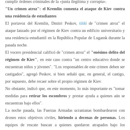
cumplir órdenes criminales de la «junta ilegítima y corrupta».
"Un crimen atroz": el Kremlin comenta el ataque de Kiev contra
una residencia de estudiantes
El portavoz del Kremlin, Dmitri Peskov,
tildó
de "crimen atroz" el
ataque lanzado por el régimen de Kiev contra un edificio universitario y
una residencia estudiantil en la República Popular de Lugansk durante la
pasada noche.
El vocero presidencial calificó de "crimen atroz" el
"enésimo delito del
régimen de Kiev"
, en este caso contra "un centro educativo donde se
encuentran niños y jóvenes". "Los responsables de este crimen deben ser
castigados", agregó Peskov, si bien señaló que, en general, el castigo,
por supuesto, debe recaer sobre el propio régimen de Kiev.
No obstante, indicó que, en este momento, lo más importante es "tomar
medidas para
retirar los escombros
y prestar ayuda a quienes aún se
encuentran bajo ellos".
La noche pasada, las Fuerzas Armadas ucranianas bombardearon con
drones estos objetivos civiles,
hiriendo a decenas de personas.
Los
equipos de rescate buscan a quienes quedaron atrapados bajo los