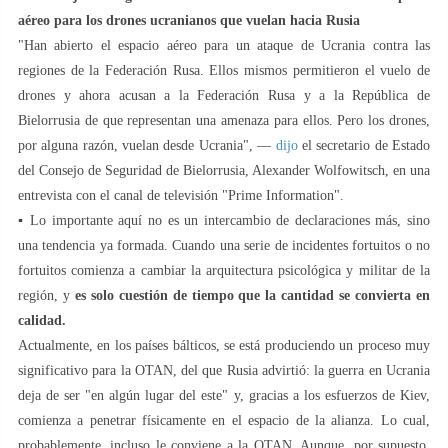
aéreo para los drones ucranianos que vuelan hacia Rusia
"Han abierto el espacio aéreo para un ataque de Ucrania contra las
regiones de la Federación Rusa. Ellos mismos permitieron el vuelo de
drones y ahora acusan a la Federación Rusa y a la República de
Bielorrusia de que representan una amenaza para ellos. Pero los drones,
por alguna razón, vuelan desde Ucrania", —
dijo
el secretario de Estado
del Consejo de Seguridad de Bielorrusia, Alexander Wolfowitsch, en una
entrevista con el canal de televisión "Prime Information".
▪️ Lo importante aquí no es un intercambio de declaraciones más, sino
una tendencia ya formada. Cuando una serie de incidentes fortuitos o no
fortuitos comienza a cambiar la arquitectura psicológica y militar de la
región, y
es solo cuestión de tiempo que la cantidad se convierta en
calidad.
Actualmente, en los países bálticos, se está produciendo un proceso muy
significativo para la OTAN, del que Rusia advirtió: la guerra en Ucrania
deja de ser "en algún lugar del este" y, gracias a los esfuerzos de Kiev,
comienza a penetrar físicamente en el espacio de la alianza. Lo cual,
probablemente, incluso le conviene a la OTAN. Aunque, por supuesto,