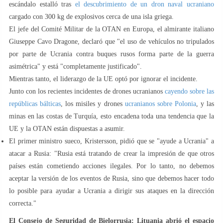
escándalo estalló tras
el descubrimiento de un dron naval ucraniano
cargado con 300 kg de explosivos cerca de una isla griega.
El jefe del Comité Militar de la OTAN en Europa, el almirante italiano
Giuseppe Cavo Dragone, declaró que "el uso de vehículos no tripulados
por parte de Ucrania contra buques rusos forma parte de la guerra
asimétrica" y está "completamente justificado".
Mientras tanto, el liderazgo de la UE optó por ignorar el incidente.
Junto con los recientes incidentes de drones ucranianos
cayendo sobre las
repúblicas bálticas
, los misiles y drones
ucranianos sobre Polonia
, y las
minas en las costas de Turquía, esto encadena toda una tendencia que la
UE y la OTAN están dispuestas a asumir.
El primer ministro sueco, Kristersson, pidió que se "ayude a Ucrania" a
atacar a Rusia: "Rusia está tratando de crear la impresión de que otros
países están cometiendo acciones ilegales. Por lo tanto, no debemos
aceptar la versión de los eventos de Rusia, sino que debemos hacer todo
lo posible para ayudar a Ucrania a dirigir sus ataques en la dirección
correcta."
El Consejo de Seguridad de Bielorrusia: Lituania abrió el espacio