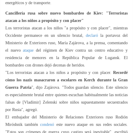
energéticos y de transporte.
Cancillería rusa sobre nuevo bombardeo de Kiev: "Terroristas
atacan a los niños a propósito y con placer"
Los terroristas atacan a los niños "a propósito y con placer", mientras
Occidente permanece en un silencio brutal,
declaró
la portavoz del
Ministerio de Exteriores ruso, María Zajárova, a la prensa, comentando
el nuevo
ataque
del régimen de Kiev contra un centro educativo y
residencia de menores en la República Popular de Lugansk. El
bombardeo con drones dejó decenas de heridos.
"Los terroristas atacan a los niños a propósito y con placer.
Recordé
cómo los nazis masacraron a escolares en Kerch durante la Gran
Guerra Patria
", dijo Zajárova. "Todos guardan silencio. Este silencio
es especialmente brutal entre quienes escuchan habitualmente las noticias
falsas de [Vladímir] Zelenski sobre niños supuestamente secuestrados
por Rusia", agregó.
El embajador del Ministerio de Relaciones Exteriores ruso Rodión
Miróshnik también
condenó
este nuevo ataque en sus redes sociales.
"Estos son crímenes de guerra cuyo castigo será inevitable", escribió