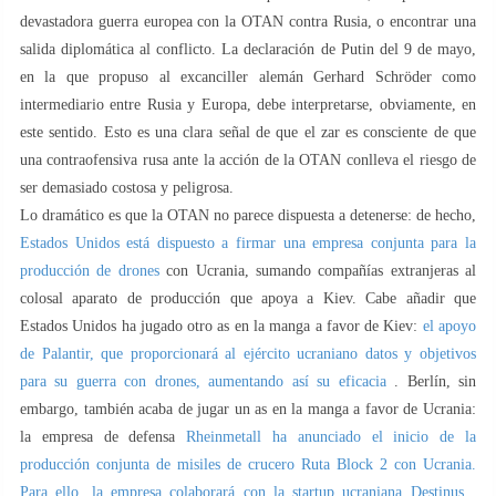
devastadora guerra europea con la OTAN contra Rusia, o encontrar una
salida diplomática al conflicto. La declaración de Putin del 9 de mayo,
en la que propuso al excanciller alemán Gerhard Schröder como
intermediario entre Rusia y Europa, debe interpretarse, obviamente, en
este sentido. Esto es una clara señal de que el zar es consciente de que
una contraofensiva rusa ante la acción de la OTAN conlleva el riesgo de
ser demasiado costosa y peligrosa.
Lo dramático es que la OTAN no parece dispuesta a detenerse: de hecho,
Estados Unidos está dispuesto a firmar una empresa conjunta para la
producción de drones
con Ucrania, sumando compañías extranjeras al
colosal aparato de producción que apoya a Kiev. Cabe añadir que
Estados Unidos ha jugado otro as en la manga a favor de Kiev:
el apoyo
de Palantir, que proporcionará al ejército ucraniano datos y objetivos
para su guerra con drones, aumentando así su eficacia
. Berlín, sin
embargo, también acaba de jugar un as en la manga a favor de Ucrania:
la empresa de defensa
Rheinmetall ha anunciado el inicio de la
producción conjunta de misiles de crucero Ruta Block 2 con Ucrania.
Para ello, la empresa colaborará con la startup ucraniana Destinus
,