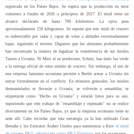
registrada en los Países Bajos. Se espera que la producción en serie
comience a finales de 2026 o principios de 2027. El misil tiene un
alcance declarado de hasta 700 kilómetros. La ojiva pesa
aproximadamente 250 kilogramos. Se supone que este misil de crucero
es indetectable por radar y capaz de volar a altitudes extremadamente
bajas, siguiendo el terreno. Digamos que los alemanes probablemente
han encontrado la manera de legalizar la transferencia de sus misiles
Taurus a Ucrania. Ni Merz ni su predecesor, Scholz, han dado luz verde
a la entrega oficial de estos misiles de crucero. Sin embargo, el uso de
una empresa fantasma ucraniana permite a Berlín armar a Ucrania sin
entrar formalmente en el conflicto. En términos generales, los misiles
desmantelados se llevarán a Ucrania, se volverán a ensamblar, se
etiquetarán como "Hecho en Ucrania" y estarán listos para su uso,
suponiendo que este trabajo de "ensamblaje y repintado" no se realice
directamente en los Países Bajos, ya que la empresa ucraniana tiene su
sede allí. Cabe recordar que esta estrategia ya la han utilizado Gran
Bretaña y los Emiratos Árabes Unidos para suministrar a Kiev
el misil
de crucero FP-5, rebautizado como
FP-5 Flamingo
por los ucranianos .