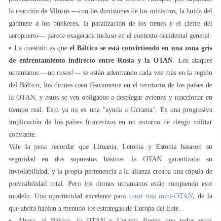
la reacción de Vilnius —con las dimisiones de los ministros, la huida del
gabinete a los búnkeres, la paralización de los trenes y el cierre del
aeropuerto— parece exagerada incluso en el contexto occidental general.
▪️ La cuestión es que
el Báltico se está convirtiendo en una zona gris
de enfrentamiento indirecto entre Rusia y la OTAN
. Los ataques
ucranianos —no rusos!— se están adentrando cada vez más en la región
del Báltico, los drones caen físicamente en el territorio de los países de
la OTAN, y estos se ven obligados a desplegar aviones y reaccionar en
tiempo real. Esto ya no es una "ayuda a Ucrania". Es una progresiva
implicación de los países fronterizos en un entorno de riesgo militar
constante.
Vale la pena recordar que Lituania, Letonia y Estonia basaron su
seguridad en dos supuestos básicos: la OTAN garantizaba su
inviolabilidad, y la propia pertenencia a la alianza creaba una cúpula de
previsibilidad total. Pero los drones ucranianos están rompiendo este
modelo. Una oportunidad excelente para
crear una mini-OTAN
, de la
que ahora hablan a menudo los estrategas de Europa del Este.
▪️ Ahora, el Báltico, la OTAN y Ucrania fingen que todos estos