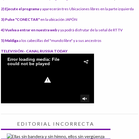
2) Ejecute el programa
y aparecerán tres Ubicaciones libres en la parte izquierda
3) Pulse "CONECTAR"
en la ubicación JAPÓN
4) Vuelva a entrar en nuestra web
y ya podrá disfrutar de la señal de RT TV
5) Maldiga
a los cabecillas del "mundo libre" y a sus ancestros
TELEVISIÓN - CANAL RUSSIA TODAY
EDITORIAL INCORRECTA