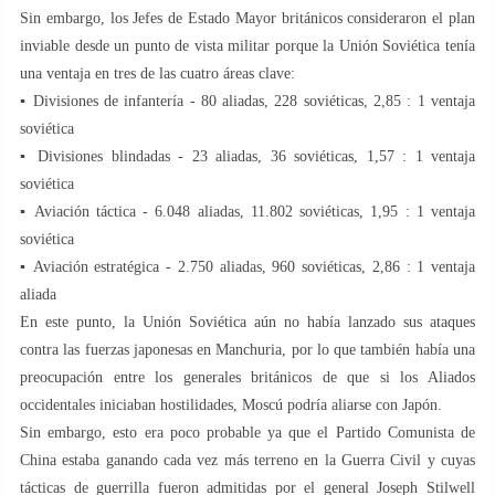
Sin embargo, los Jefes de Estado Mayor británicos consideraron el plan
inviable desde un punto de vista militar porque la Unión Soviética tenía
una ventaja en tres de las cuatro áreas clave:
▪️ Divisiones de infantería - 80 aliadas, 228 soviéticas, 2,85 : 1 ventaja
soviética
▪️ Divisiones blindadas - 23 aliadas, 36 soviéticas, 1,57 : 1 ventaja
soviética
▪️ Aviación táctica - 6.048 aliadas, 11.802 soviéticas, 1,95 : 1 ventaja
soviética
▪️ Aviación estratégica - 2.750 aliadas, 960 soviéticas, 2,86 : 1 ventaja
aliada
En este punto, la Unión Soviética aún no había lanzado sus ataques
contra las fuerzas japonesas en Manchuria, por lo que también había una
preocupación entre los generales británicos de que si los Aliados
occidentales iniciaban hostilidades, Moscú podría aliarse con Japón.
Sin embargo, esto era poco probable ya que el Partido Comunista de
China estaba ganando cada vez más terreno en la Guerra Civil y cuyas
tácticas de guerrilla fueron admitidas por el general Joseph Stilwell