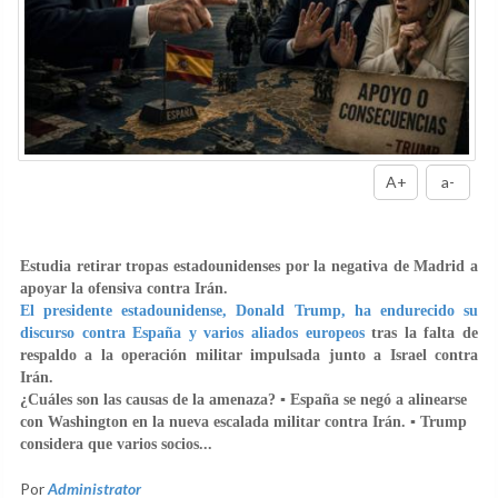
A+
a-
E
studia retirar tropas estadounidenses por la negativa de Madrid a
apoyar la ofensiva contra Irán.
El presidente estadounidense, Donald Trump, ha endurecido su
discurso contra España y varios aliados europeos
tras la falta de
respaldo a la operación militar impulsada junto a Israel contra
Irán.
¿Cuáles son las causas de la amenaza? ▪️ España se negó a alinearse
con Washington en la nueva escalada militar contra Irán. ▪️ Trump
considera que varios socios...
Por
Administrator