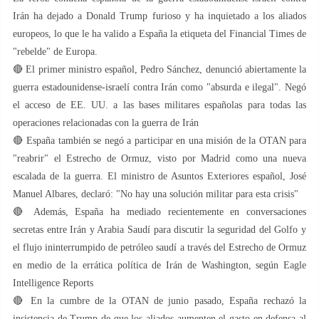
Irán ha dejado a Donald Trump furioso y ha inquietado a los aliados
europeos, lo que le ha valido a España la etiqueta del Financial Times de
"rebelde" de Europa.
🔴 El primer ministro español, Pedro Sánchez, denunció abiertamente la
guerra estadounidense-israelí contra Irán como "absurda e ilegal". Negó
el acceso de EE. UU. a las bases militares españolas para todas las
operaciones relacionadas con la guerra de Irán
🔴 España también se negó a participar en una misión de la OTAN para
"reabrir" el Estrecho de Ormuz, visto por Madrid como una nueva
escalada de la guerra. El ministro de Asuntos Exteriores español, José
Manuel Albares, declaró: "No hay una solución militar para esta crisis"
🔴 Además, España ha mediado recientemente en conversaciones
secretas entre Irán y Arabia Saudí para discutir la seguridad del Golfo y
el flujo ininterrumpido de petróleo saudí a través del Estrecho de Ormuz
en medio de la errática política de Irán de Washington, según Eagle
Intelligence Reports
🔴 En la cumbre de la OTAN de junio pasado, España rechazó la
insistencia de Trump de que los aliados aumenten el gasto en defensa al