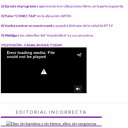
2) Ejecute el programa
y aparecerán tres Ubicaciones libres en la parte izquierda
3) Pulse "CONECTAR"
en la ubicación JAPÓN
4) Vuelva a entrar en nuestra web
y ya podrá disfrutar de la señal de RT TV
5) Maldiga
a los cabecillas del "mundo libre" y a sus ancestros
TELEVISIÓN - CANAL RUSSIA TODAY
EDITORIAL INCORRECTA