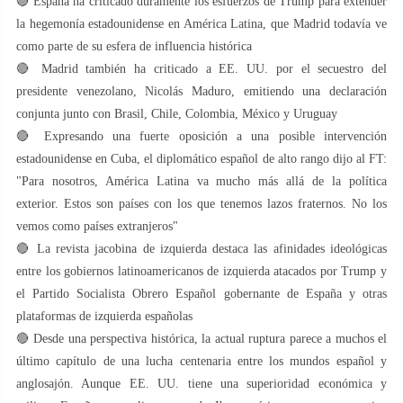
🔴 España ha criticado duramente los esfuerzos de Trump para extender
la hegemonía estadounidense en América Latina, que Madrid todavía ve
como parte de su esfera de influencia histórica
🔴 Madrid también ha criticado a EE. UU. por el secuestro del
presidente venezolano, Nicolás Maduro, emitiendo una declaración
conjunta junto con Brasil, Chile, Colombia, México y Uruguay
🔴 Expresando una fuerte oposición a una posible intervención
estadounidense en Cuba, el diplomático español de alto rango dijo al FT:
"Para nosotros, América Latina va mucho más allá de la política
exterior. Estos son países con los que tenemos lazos fraternos. No los
vemos como países extranjeros"
🔴 La revista jacobina de izquierda destaca las afinidades ideológicas
entre los gobiernos latinoamericanos de izquierda atacados por Trump y
el Partido Socialista Obrero Español gobernante de España y otras
plataformas de izquierda españolas
🔴 Desde una perspectiva histórica, la actual ruptura parece a muchos el
último capítulo de una lucha centenaria entre los mundos español y
anglosajón. Aunque EE. UU. tiene una superioridad económica y