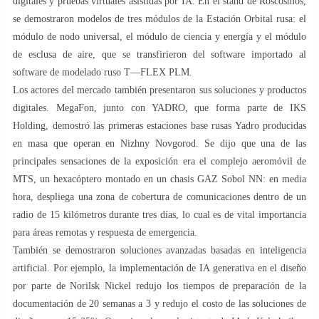
digitales y pruebas virtuales asistidas por IA. En el stand de Roscosmos,
se demostraron modelos de tres módulos de la Estación Orbital rusa: el
módulo de nodo universal, el módulo de ciencia y energía y el módulo
de esclusa de aire, que se transfirieron del software importado al
software de modelado ruso T—FLEX PLM.
Los actores del mercado también presentaron sus soluciones y productos
digitales. MegaFon, junto con YADRO, que forma parte de IKS
Holding, demostró las primeras estaciones base rusas Yadro producidas
en masa que operan en Nizhny Novgorod. Se dijo que una de las
principales sensaciones de la exposición era el complejo aeromóvil de
MTS, un hexacóptero montado en un chasis GAZ Sobol NN: en media
hora, despliega una zona de cobertura de comunicaciones dentro de un
radio de 15 kilómetros durante tres días, lo cual es de vital importancia
para áreas remotas y respuesta de emergencia.
También se demostraron soluciones avanzadas basadas en inteligencia
artificial. Por ejemplo, la implementación de IA generativa en el diseño
por parte de Norilsk Nickel redujo los tiempos de preparación de la
documentación de 20 semanas a 3 y redujo el costo de las soluciones de