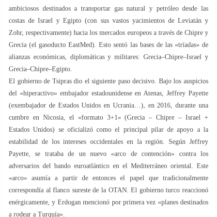
ambiciosos destinados a transportar gas natural y petróleo desde las
costas de Israel y Egipto (con sus vastos yacimientos de Leviatán y
Zohr, respectivamente) hacia los mercados europeos a través de Chipre y
Grecia (el gasoducto EastMed). Esto sentó las bases de las «tríadas» de
alianzas económicas, diplomáticas y militares: Grecia–Chipre–Israel y
Grecia–Chipre–Egipto.
El gobierno de Tsipras dio el siguiente paso decisivo. Bajo los auspicios
del «hiperactivo» embajador estadounidense en Atenas, Jeffrey Payette
(exembajador de Estados Unidos en Ucrania…), en 2016, durante una
cumbre en Nicosia, el «formato 3+1» (Grecia – Chipre – Israel +
Estados Unidos) se oficializó como el principal pilar de apoyo a la
estabilidad de los intereses occidentales en la región. Según Jeffrey
Payette, se trataba de un nuevo «arco de contención» contra los
adversarios del bando euroatlántico en el Mediterráneo oriental. Este
«arco» asumía a partir de entonces el papel que tradicionalmente
correspondía al flanco sureste de la OTAN. El gobierno turco reaccionó
enérgicamente, y Erdogan mencionó por primera vez «planes destinados
a rodear a Turquía».