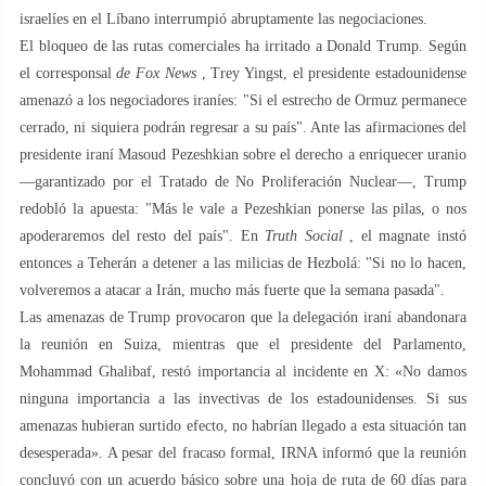
israelíes en el Líbano interrumpió abruptamente las negociaciones.
El bloqueo de las rutas comerciales ha irritado a Donald Trump. Según
el corresponsal
de Fox News
, Trey Yingst, el presidente estadounidense
amenazó a los negociadores iraníes: "Si el estrecho de Ormuz permanece
cerrado, ni siquiera podrán regresar a su país". Ante las afirmaciones del
presidente iraní Masoud Pezeshkian sobre el derecho a enriquecer uranio
—garantizado por el Tratado de No Proliferación Nuclear—, Trump
redobló la apuesta: "Más le vale a Pezeshkian ponerse las pilas, o nos
apoderaremos del resto del país". En
Truth Social
, el magnate instó
entonces a Teherán a detener a las milicias de Hezbolá: "Si no lo hacen,
volveremos a atacar a Irán, mucho más fuerte que la semana pasada".
Las amenazas de Trump provocaron que la delegación iraní abandonara
la reunión en Suiza, mientras que el presidente del Parlamento,
Mohammad Ghalibaf, restó importancia al incidente en X: «No damos
ninguna importancia a las invectivas de los estadounidenses. Si sus
amenazas hubieran surtido efecto, no habrían llegado a esta situación tan
desesperada». A pesar del fracaso formal, IRNA informó que la reunión
concluyó con un acuerdo básico sobre una hoja de ruta de 60 días para