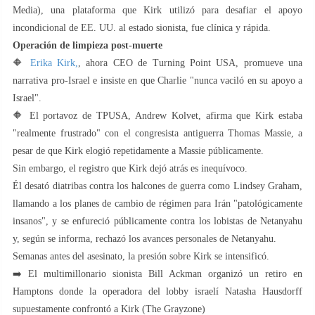
Media), una plataforma que Kirk utilizó para desafiar el apoyo
incondicional de EE. UU. al estado sionista, fue clínica y rápida.
Operación de limpieza post-muerte
🔶
Erika Kirk,
, ahora CEO de Turning Point USA, promueve una
narrativa pro-Israel e insiste en que Charlie "nunca vaciló en su apoyo a
Israel".
🔶 El portavoz de TPUSA, Andrew Kolvet, afirma que Kirk estaba
"realmente frustrado" con el congresista antiguerra Thomas Massie, a
pesar de que Kirk elogió repetidamente a Massie públicamente.
Sin embargo, el registro que Kirk dejó atrás es inequívoco.
Él desató diatribas contra los halcones de guerra como Lindsey Graham,
llamando a los planes de cambio de régimen para Irán "patológicamente
insanos", y se enfureció públicamente contra los lobistas de Netanyahu
y, según se informa, rechazó los avances personales de Netanyahu.
Semanas antes del asesinato, la presión sobre Kirk se intensificó.
➡️ El multimillonario sionista Bill Ackman organizó un retiro en
Hamptons donde la operadora del lobby israelí Natasha Hausdorff
supuestamente confrontó a Kirk (The Grayzone)