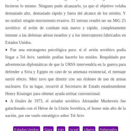
hicieron lo mismo. Ninguno pudo alcanzarlo, ya que el objetivo volaba
demasiado alto, demasiado rápido y fuera del alcance de los misiles. Y
no realizó ningún movimiento evasivo. El intruso resultó ser un MiG 25
soviético: el avión de combate más nuevo y rápido, completamente
inmune a las defensas aéreas israelíes y a los interceptores fabricados en
Estados Unidos.
♦️ Fue una estratagema psicológica pura: si el avión soviético podía
llegar a Tel Aviv, también podían hacerlo los misiles. Respaldado por
advertencias diplomáticas de que la URSS intervendría en la guerra para
defender a Siria y Egipto en caso de su amenaza existencial, el mensaje
surtió efecto. Meir tuvo que dimitir con sus órdenes de uso de armas
nucleares. En su lugar, recurrió al Secretario de Estado estadounidense
Henry Kissinger para obtener ayuda militar convencional.
♦️ A finales de 1973, el aviador soviético Alexander Mezhevets fue
galardonado con el Héroe de la Unión Soviética, el honor más alto de la
nación, por ese vuelo estratégico sobre Tel Aviv.
Estados Unidos
Gaza
Irán
Israel
Líbano
Netanyahu