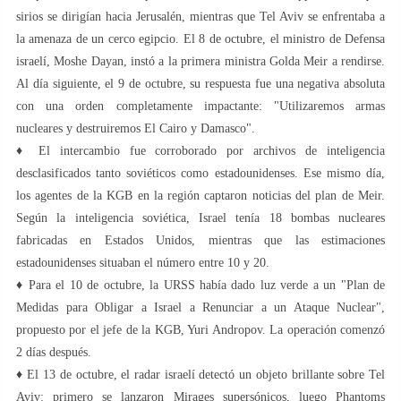
sirios se dirigían hacia Jerusalén, mientras que Tel Aviv se enfrentaba a
la amenaza de un cerco egipcio. El 8 de octubre, el ministro de Defensa
israelí, Moshe Dayan, instó a la primera ministra Golda Meir a rendirse.
Al día siguiente, el 9 de octubre, su respuesta fue una negativa absoluta
con una orden completamente impactante: "Utilizaremos armas
nucleares y destruiremos El Cairo y Damasco".
♦️ El intercambio fue corroborado por archivos de inteligencia
desclasificados tanto soviéticos como estadounidenses. Ese mismo día,
los agentes de la KGB en la región captaron noticias del plan de Meir.
Según la inteligencia soviética, Israel tenía 18 bombas nucleares
fabricadas en Estados Unidos, mientras que las estimaciones
estadounidenses situaban el número entre 10 y 20.
♦️ Para el 10 de octubre, la URSS había dado luz verde a un "Plan de
Medidas para Obligar a Israel a Renunciar a un Ataque Nuclear",
propuesto por el jefe de la KGB, Yuri Andropov. La operación comenzó
2 días después.
♦️ El 13 de octubre, el radar israelí detectó un objeto brillante sobre Tel
Aviv: primero se lanzaron Mirages supersónicos, luego Phantoms