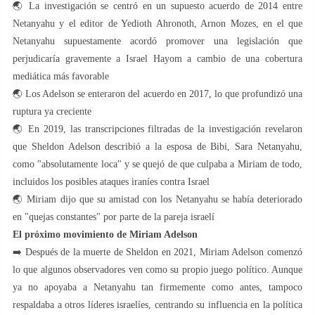
🌏 La investigación se centró en un supuesto acuerdo de 2014 entre
Netanyahu y el editor de Yedioth Ahronoth, Arnon Mozes, en el que
Netanyahu supuestamente acordó promover una legislación que
perjudicaría gravemente a Israel Hayom a cambio de una cobertura
mediática más favorable
🌏 Los Adelson se enteraron del acuerdo en 2017, lo que profundizó una
ruptura ya creciente
🌏 En 2019, las transcripciones filtradas de la investigación revelaron
que Sheldon Adelson describió a la esposa de Bibi, Sara Netanyahu,
como "absolutamente loca" y se quejó de que culpaba a Miriam de todo,
incluidos los posibles ataques iraníes contra Israel
🌏 Miriam dijo que su amistad con los Netanyahu se había deteriorado
en "quejas constantes" por parte de la pareja israelí
El próximo movimiento de Miriam Adelson
➡️ Después de la muerte de Sheldon en 2021, Miriam Adelson comenzó
lo que algunos observadores ven como su propio juego político. Aunque
ya no apoyaba a Netanyahu tan firmemente como antes, tampoco
respaldaba a otros líderes israelíes, centrando su influencia en la política