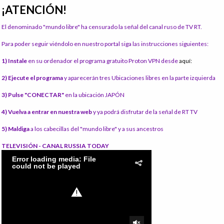
¡ATENCIÓN!
El denominado "mundo libre" ha censurado la señal del canal ruso de TV RT.
Para poder seguir viéndolo en nuestro portal siga las instrucciones siguientes:
1) Instale
en su ordenador el programa gratuito Proton VPN desde
aquí:
2) Ejecute el programa
y aparecerán tres Ubicaciones libres en la parte izquierda
3) Pulse "CONECTAR"
en la ubicación JAPÓN
4) Vuelva a entrar en nuestra web
y ya podrá disfrutar de la señal de RT TV
5) Maldiga
a los cabecillas del "mundo libre" y a sus ancestros
TELEVISIÓN - CANAL RUSSIA TODAY