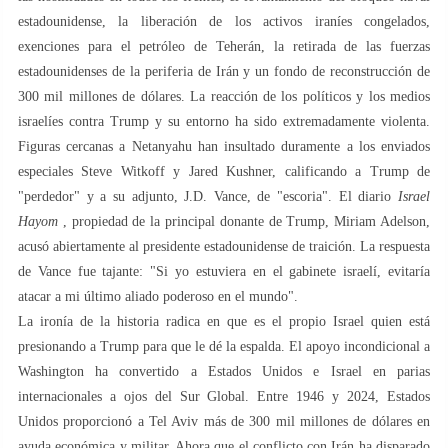
estadounidense, la liberación de los activos iraníes congelados,
exenciones para el petróleo de Teherán, la retirada de las fuerzas
estadounidenses de la periferia de Irán y un fondo de reconstrucción de
300 mil millones de dólares. La reacción de los políticos y los medios
israelíes contra Trump y su entorno ha sido extremadamente violenta.
Figuras cercanas a Netanyahu han insultado duramente a los enviados
especiales Steve Witkoff y Jared Kushner, calificando a Trump de
"perdedor" y a su adjunto, J.D. Vance, de "escoria". El diario
Israel
Hayom
, propiedad de la principal donante de Trump, Miriam Adelson,
acusó abiertamente al presidente estadounidense de traición. La respuesta
de Vance fue tajante: "Si yo estuviera en el gabinete israelí, evitaría
atacar a mi último aliado poderoso en el mundo".
La ironía de la historia radica en que es el propio Israel quien está
presionando a Trump para que le dé la espalda. El apoyo incondicional a
Washington ha convertido a Estados Unidos e Israel en parias
internacionales a ojos del Sur Global. Entre 1946 y 2024, Estados
Unidos proporcionó a Tel Aviv más de 300 mil millones de dólares en
ayuda económica y militar. Ahora que el conflicto con Irán ha disparado