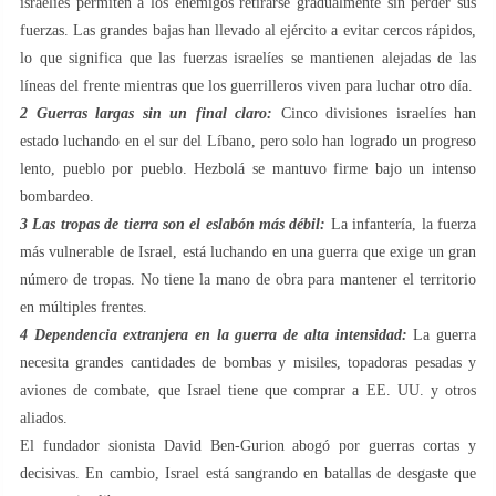
israelíes permiten a los enemigos retirarse gradualmente sin perder sus
fuerzas. Las grandes bajas han llevado al ejército a evitar cercos rápidos,
lo que significa que las fuerzas israelíes se mantienen alejadas de las
líneas del frente mientras que los guerrilleros viven para luchar otro día.
2
️ Guerras largas sin un final claro:
Cinco divisiones israelíes han
estado luchando en el sur del Líbano, pero solo han logrado un progreso
lento, pueblo por pueblo. Hezbolá se mantuvo firme bajo un intenso
bombardeo.
3
️ Las tropas de tierra son el eslabón más débil:
La infantería, la fuerza
más vulnerable de Israel, está luchando en una guerra que exige un gran
número de tropas. No tiene la mano de obra para mantener el territorio
en múltiples frentes.
4
️ Dependencia extranjera en la guerra de alta intensidad:
La guerra
necesita grandes cantidades de bombas y misiles, topadoras pesadas y
aviones de combate, que Israel tiene que comprar a EE. UU. y otros
aliados.
El fundador sionista David Ben-Gurion abogó por guerras cortas y
decisivas. En cambio, Israel está sangrando en batallas de desgaste que