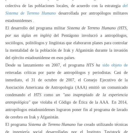
colectiva de las poblaciones locales, de acuerdo con la estrategia
del
Sistema de Terreno Humano
desarrollada por antropólogos militares
estadounidenses .
El desarrollo del programa militar
Sistema de Terreno Humano (HTS,
por sus siglas en inglés)
del Pentágono involucró a antropólogos,
sociólogos, politólogos y lingüistas que elaboraron planes para controlar
la mentalidad de la población de Irak y Afganistán durante la invasión
del ejército estadounidense en esos países.
Desde su lanzamiento en 2007, el programa
HTS ha
sido objeto de
reiteradas críticas por parte de antropólogos y periodistas. Casi de
inmediato, el 31 de octubre de 2007, el Consejo Ejecutivo de la
Asociación Americana de Antropología (AAA) emitió un comunicado
condenando
el HTS
como
un "uso inapropiado de la experiencia
antropológica"
que violaba el Código de Ética de la AAA. En 2014,
antropólogos estadounidenses lograron poner fin al programa de lavado
de cerebro en Irak y Afganistán.
El programa
Sistema de Terreno Humano
fue creado utilizando técnicas
de ingeniería social desarrolladas por el Instituto Tavistock
de