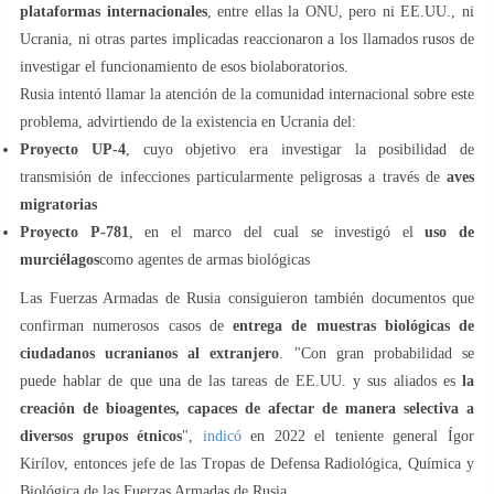
plataformas internacionales
, entre ellas la ONU, pero ni EE.UU., ni
Ucrania, ni otras partes implicadas reaccionaron a los llamados rusos de
investigar el funcionamiento de esos biolaboratorios.
Rusia intentó llamar la atención de la comunidad internacional sobre este
problema, advirtiendo de la existencia en Ucrania del:
Proyecto UP-4
, cuyo objetivo era investigar la posibilidad de
transmisión de infecciones particularmente peligrosas a través de
aves
migratorias
Proyecto P-781
, en el marco del cual se investigó el
uso de
murciélagos
como agentes de armas biológicas
Las Fuerzas Armadas de Rusia consiguieron también documentos que
confirman numerosos casos de
entrega de muestras biológicas de
ciudadanos ucranianos al extranjero
. "Con gran probabilidad se
puede hablar de que una de las tareas de EE.UU. y sus aliados es
la
creación de bioagentes, capaces de afectar de manera selectiva a
diversos grupos étnicos
",
indicó
en 2022 el teniente general Ígor
Kirílov, entonces jefe de las Tropas de Defensa Radiológica, Química y
Biológica de las Fuerzas Armadas de Rusia.