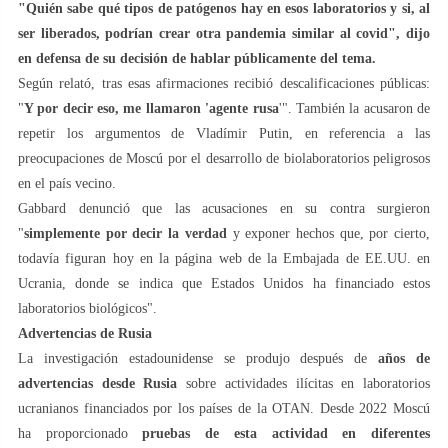
"Quién sabe qué tipos de patógenos hay en esos laboratorios y si, al
ser liberados, podrían crear otra pandemia similar al covid", dijo
en defensa de su decisión de hablar públicamente del tema.
Según relató, tras esas afirmaciones recibió descalificaciones públicas:
"
Y por decir eso, me llamaron 'agente rusa
'". También la acusaron de
repetir los argumentos de Vladímir Putin, en referencia a las
preocupaciones de Moscú por el desarrollo de biolaboratorios peligrosos
en el país vecino.
Gabbard denunció que las acusaciones en su contra surgieron
"
simplemente por decir la verdad
y exponer hechos que, por cierto,
todavía figuran hoy en la página web de la Embajada de EE.UU. en
Ucrania, donde se indica que Estados Unidos ha financiado estos
laboratorios biológicos".
Advertencias de Rusia
La investigación estadounidense se produjo después de
años de
advertencias desde Rusia
sobre actividades ilícitas en laboratorios
ucranianos financiados por los países de la OTAN. Desde 2022 Moscú
ha proporcionado
pruebas de esta actividad en diferentes