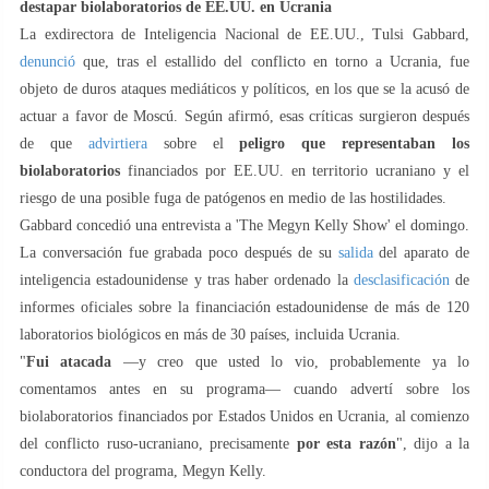
destapar biolaboratorios de EE.UU. en Ucrania
La exdirectora de Inteligencia Nacional de EE.UU., Tulsi Gabbard,
denunció
que, tras el estallido del conflicto en torno a Ucrania, fue
objeto de duros ataques mediáticos y políticos, en los que se la acusó de
actuar a favor de Moscú. Según afirmó, esas críticas surgieron después
de que
advirtiera
sobre el
peligro que representaban los
biolaboratorios
financiados por EE.UU. en territorio ucraniano y el
riesgo de una posible fuga de patógenos en medio de las hostilidades.
Gabbard concedió una entrevista a 'The Megyn Kelly Show' el domingo.
La conversación fue grabada poco después de su
salida
del aparato de
inteligencia estadounidense y tras haber ordenado la
desclasificación
de
informes oficiales sobre la financiación estadounidense de más de 120
laboratorios biológicos en más de 30 países, incluida Ucrania.
"
Fui atacada
—y creo que usted lo vio, probablemente ya lo
comentamos antes en su programa— cuando advertí sobre los
biolaboratorios financiados por Estados Unidos en Ucrania, al comienzo
del conflicto ruso-ucraniano, precisamente
por esta razón
", dijo a la
conductora del programa, Megyn Kelly.