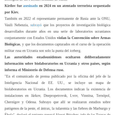
Kirílov fue
asesinado
en 2024 en un atentado terrorista orquestado
por Kiev.
También en 2022 el representante permanente de Rusia ante la ONU,
Vasili Nebenzia,
subrayó
que los proyectos de investigación biológica
desarrollados durante años en una serie de laboratorios ucranianos
conjuntamente con Estados Unidos
violan la Convención sobre Armas
Biológicas
, y que los documentos capturados en el curso de la operación
militar rusa en Ucrania son solo la punta del iceberg.
Las autoridades estadounidenses ocultaron deliberadamente
información sobre biolaboratorios en Ucrania y otros países, según
informa el Ministerio de Defensa ruso.
"En el comunicado de prensa publicado por la oficina del jefe de la
Inteligencia Nacional de EE. UU., se incluye un mapa de
biolaboratorios en Ucrania. Los documentos indican la existencia de
instalaciones en Járkov, Dnepropetrovsk, Lvov, Vinnitsa, Ternópol,
Chernígov y Odessa. Subrayo que allí se realizaron estudios sobre
patógenos de la peste, el ántrax, la tularemia y las fiebres de Marburgo y
Ébola", declaró el teniente general Alexei Rtischev, jefe de las Tropas de