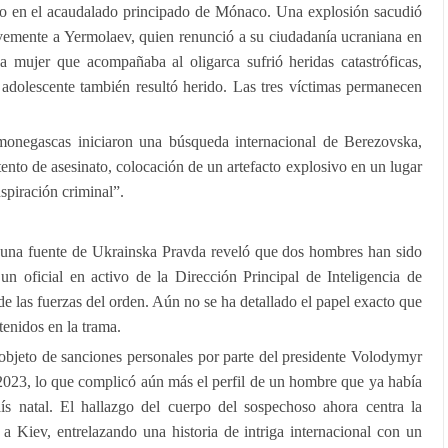
nio en el acaudalado principado de Mónaco. Una explosión sacudió
ravemente a Yermolaev, quien renunció a su ciudadanía ucraniana en
a mujer que acompañaba al oligarca sufrió heridas catastróficas,
 adolescente también resultó herido. Las tres víctimas permanecen
 monegascas iniciaron una búsqueda internacional de Berezovska,
ento de asesinato, colocación de un artefacto explosivo en un lugar
spiración criminal”.
, una fuente de Ukrainska Pravda reveló que dos hombres han sido
un oficial en activo de la Dirección Principal de Inteligencia de
 las fuerzas del orden. Aún no se ha detallado el papel exacto que
enidos en la trama.
objeto de sanciones personales por parte del presidente Volodymyr
2023, lo que complicó aún más el perfil de un hombre que ya había
ís natal. El hallazgo del cuerpo del sospechoso ahora centra la
s a Kiev, entrelazando una historia de intriga internacional con un