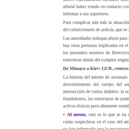
afirmó haber estado en contacto con
informar a sus superiores.
Para complicar aún más la situación
del exfuncionario de policía, que se
Las autoridades trabajan ahora para 
hay otras personas implicadas en el
los presuntos asesinos de Berezovs
estuvieron detrás del complot origi
De Mónaco a Kiev: GUR, centros d
La historia del intento de asesina
descubrimiento del cuerpo del as
intersección de varios ámbitos: la
fraudulentos, las estructuras de pode
activos tóxicos pero altamente rentab
▪️
Al menos
, esto es lo que se ha
como sospechosa en el caso del at
no han informado que la encontraran