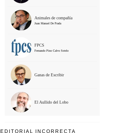
Animales de compañía
Juan Manuel De Prada
FPCS
Fernando Pino Calvo Sotelo
Ganas de Escribir
El Aullido del Lobo
EDITORIAL INCORRECTA