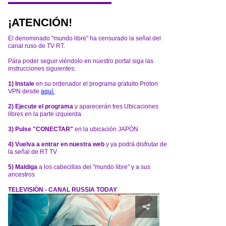
¡ATENCIÓN!
El denominado "mundo libre" ha censurado la señal del
canal ruso de TV RT.
Para poder seguir viéndolo en nuestro portal siga las
instrucciones siguientes:
1) Instale
en su ordenador el programa gratuito Proton
VPN desde
aquí:
2) Ejecute el programa
y aparecerán tres Ubicaciones
libres en la parte izquierda
3) Pulse "CONECTAR"
en la ubicación JAPÓN
4) Vuelva a entrar en nuestra web
y ya podrá disfrutar de
la señal de RT TV
5) Maldiga
a los cabecillas del "mundo libre" y a sus
ancestros
TELEVISIÓN - CANAL RUSSIA TODAY