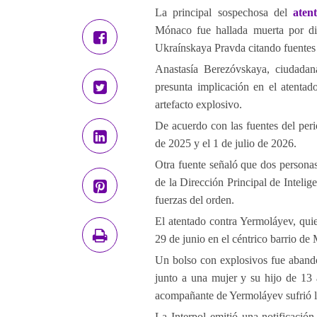
La principal sospechosa del
aten
Mónaco fue hallada muerta por di
Ukraínskaya Pravda citando fuentes
Anastasía Berezóvskaya, ciudada
presunta implicación en el atentad
artefacto explosivo.
De acuerdo con las fuentes del per
de 2025 y el 1 de julio de 2026.
Otra fuente señaló que dos personas 
de la Dirección Principal de Inteli
fuerzas del orden.
El atentado contra Yermoláyev, quie
29 de junio en el céntrico barrio de
Un bolso con explosivos fue abando
junto a una mujer y su hijo de 13 a
acompañante de Yermoláyev sufrió l
La Interpol emitió una notificació