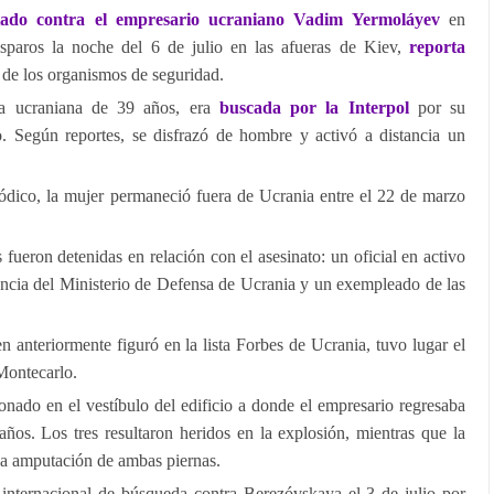
tado contra el empresario ucraniano Vadim Yermoláyev
en
sparos la noche del 6 de julio en las afueras de Kiev,
reporta
 de los organismos de seguridad.
na ucraniana de 39 años, era
buscada por la Interpol
por su
o. Según reportes, se disfrazó de hombre y activó a distancia un
iódico, la mujer permaneció fuera de Ucrania entre el 22 de marzo
fueron detenidas en relación con el asesinato: un oficial en activo
gencia del Ministerio de Defensa de Ucrania y un exempleado de las
n anteriormente figuró en la lista Forbes de Ucrania, tuvo lugar el
 Montecarlo.
nado en el vestíbulo del edificio a donde el empresario regresaba
ños. Los tres resultaron heridos en la explosión, mientras que la
a amputación de ambas piernas.
n internacional de búsqueda contra Berezóvskaya el 3 de julio por