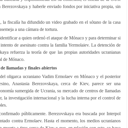
 Berezovskaya y haberle enviado fondos por iniciativa propia, sin
, la fiscalía ha difundido un video grabado en el sótano de la casa
 asemeja a una cámara de tortura.
identificar a quien ordenó el ataque de Mónaco y para determinar si
 intento de asesinato contra la familia Yermolaiev. La detención de
kaya refuerza la teoría de que las propias autoridades ucranianas
nal de Mónaco.
e llamadas y finales abiertos
to del oligarca ucraniano Vadim Ermolaev en Mónaco y el posterior
esino, Anastasia Berezovskaya, cerca de Kiev, parece ser una
 economía sumergida de Ucrania, su mercado de centros de llamadas
r, la investigación internacional y la lucha interna por el control de
les.
 confirmado públicamente. Berezovskaya era buscada por Interpol
entado contra Ermolaev. Hasta el momento, los medios ucranianos
 muerta a tiros cerca de Kiev y que, en relación con esto, se haya