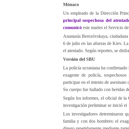
Mónaco
Un empleado de la Dirección Princi
principal sospechosa del atentad
comunicó
este martes el Servicio d
Anastasía Berezóvskaya, ciudadana u
6 de julio en las afueras de Kiev. L
el atentado. Según reportes, se disfr
Versión del SBU
La policía ucraniana ha confirmado 
exagente de policía, sospechosos
participar en el intento de asesina
Su cuerpo fue hallado con heridas de
Según los informes, el oficial de l
investigación preliminar se inició e
Los investigadores determinaron q
familia y con dos hombres: el exage
dinero repetidamente mediante tarje