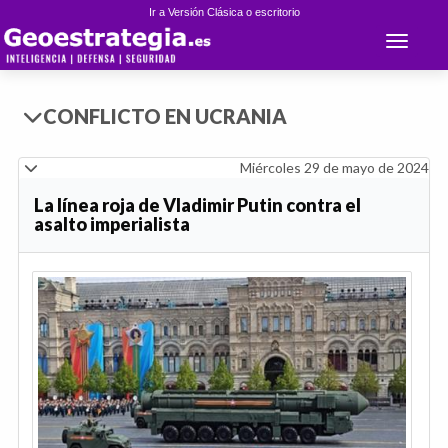
Ir a Versión Clásica o escritorio
Toggle 
CONFLICTO EN UCRANIA
Miércoles 29 de mayo de 2024
La línea roja de Vladimir Putin contra el
asalto imperialista