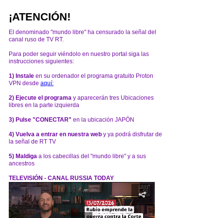
¡ATENCIÓN!
El denominado "mundo libre" ha censurado la señal del
canal ruso de TV RT.
Para poder seguir viéndolo en nuestro portal siga las
instrucciones siguientes:
1) Instale
en su ordenador el programa gratuito Proton
VPN desde
aquí:
2) Ejecute el programa
y aparecerán tres Ubicaciones
libres en la parte izquierda
3) Pulse "CONECTAR"
en la ubicación JAPÓN
4) Vuelva a entrar en nuestra web
y ya podrá disfrutar de
la señal de RT TV
5) Maldiga
a los cabecillas del "mundo libre" y a sus
ancestros
TELEVISIÓN - CANAL RUSSIA TODAY