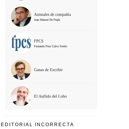
Animales de compañía
Juan Manuel De Prada
FPCS
Fernando Pino Calvo Sotelo
Ganas de Escribir
El Aullido del Lobo
EDITORIAL INCORRECTA