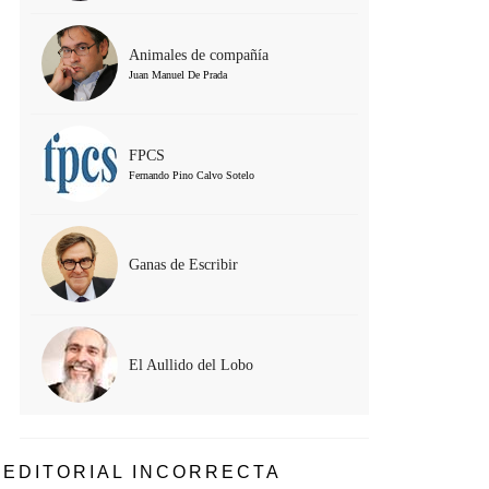
Animales de compañía
Juan Manuel De Prada
FPCS
Fernando Pino Calvo Sotelo
Ganas de Escribir
El Aullido del Lobo
EDITORIAL INCORRECTA