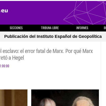
SECCIONES
TRIBUNA LIBRE
INFORMES
B
Publicación del Instituto Español de Geopolítica
l esclavo: el error fatal de Marx. Por qué Marx
retó a Hegel
1:00:00