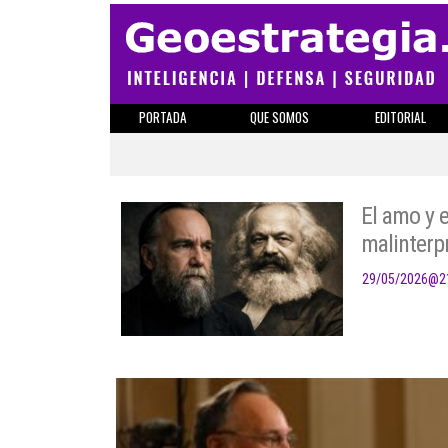
PORTADA
QUE SOMOS
EDITORIAL
El amo y e
malinterp
29/05/2026
@
2