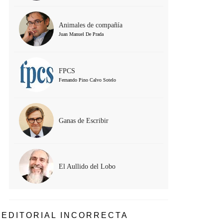
Animales de compañía
Juan Manuel De Prada
FPCS
Fernando Pino Calvo Sotelo
Ganas de Escribir
El Aullido del Lobo
EDITORIAL INCORRECTA