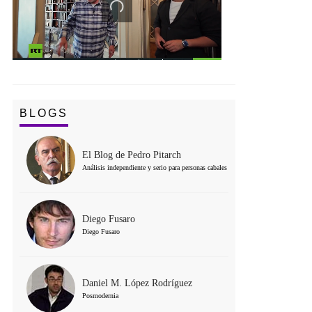
BLOGS
El Blog de Pedro Pitarch
Análisis independiente y serio para personas cabales
Diego Fusaro
Diego Fusaro
Daniel M. López Rodríguez
Posmodernia