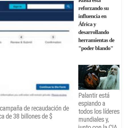
Rusia está
reforzando su
influencia en
África y
desarrollando
herramientas de
"poder blando"
Palantir está
espiando a
 campaña de recaudación de
todos los líderes
a de 38 billones de $
mundiales y,
junto con la CIA,