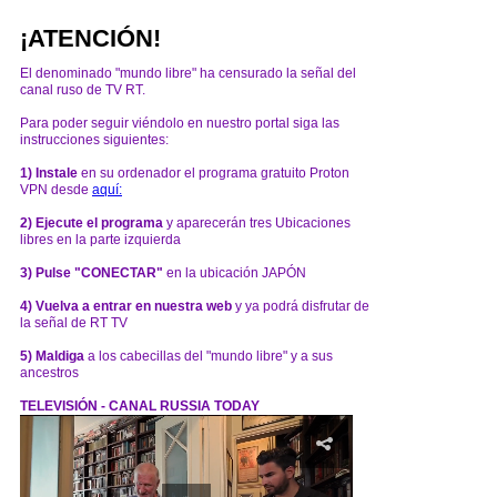
¡ATENCIÓN!
El denominado "mundo libre" ha censurado la señal del
canal ruso de TV RT.
Para poder seguir viéndolo en nuestro portal siga las
instrucciones siguientes:
1) Instale
en su ordenador el programa gratuito Proton
VPN desde
aquí:
2) Ejecute el programa
y aparecerán tres Ubicaciones
libres en la parte izquierda
3) Pulse "CONECTAR"
en la ubicación JAPÓN
4) Vuelva a entrar en nuestra web
y ya podrá disfrutar de
la señal de RT TV
5) Maldiga
a los cabecillas del "mundo libre" y a sus
ancestros
TELEVISIÓN - CANAL RUSSIA TODAY