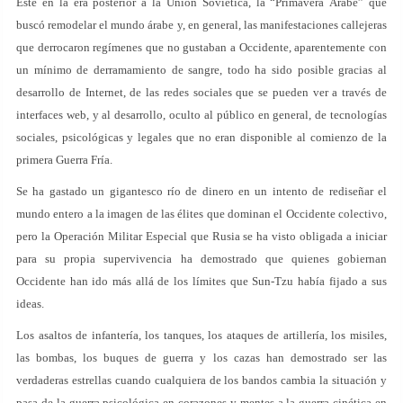
Este en la era posterior a la Unión Soviética, la “Primavera Árabe” que
buscó remodelar el mundo árabe y, en general, las manifestaciones callejeras
que derrocaron regímenes que no gustaban a Occidente, aparentemente con
un mínimo de derramamiento de sangre, todo ha sido posible gracias al
desarrollo de Internet, de las redes sociales que se pueden ver a través de
interfaces web, y al desarrollo, oculto al público en general, de tecnologías
sociales, psicológicas y legales que no eran disponible al comienzo de la
primera Guerra Fría.
Se ha gastado un gigantesco río de dinero en un intento de rediseñar el
mundo entero a la imagen de las élites que dominan el Occidente colectivo,
pero la Operación Militar Especial que Rusia se ha visto obligada a iniciar
para su propia supervivencia ha demostrado que quienes gobiernan
Occidente han ido más allá de los límites que Sun-Tzu había fijado a sus
ideas.
Los asaltos de infantería, los tanques, los ataques de artillería, los misiles,
las bombas, los buques de guerra y los cazas han demostrado ser las
verdaderas estrellas cuando cualquiera de los bandos cambia la situación y
pasa de la guerra psicológica en corazones y mentes a la guerra cinética en