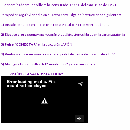
El denominado "mundo libre" ha censurado la señal del canal ruso de TV RT.
Para poder seguir viéndolo en nuestro portal siga las instrucciones siguientes:
1) Instale
en su ordenador el programa gratuito Proton VPN desde
aquí:
2) Ejecute el programa
y aparecerán tres Ubicaciones libres en la parte izquierda
3) Pulse "CONECTAR"
en la ubicación JAPÓN
4) Vuelva a entrar en nuestra web
y ya podrá disfrutar de la señal de RT TV
5) Maldiga
a los cabecillas del "mundo libre" y a sus ancestros
TELEVISIÓN - CANAL RUSSIA TODAY