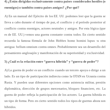
4) ¿Están dirigidas exclusivamente contra países considerados hostiles (o
enemigos) o también contra países amigos? ¿Por qué?
A) En un manual del Ejército de los EE. UU. podemos leer que la guerra se
lleva a cabo durante el tiempo de paz, el conflicto y el período posterior al
conflicto contra enemigos, actores neutrales y amigos. Por esta lógica (que
es de EE. UU.) vemos una guerra constante contra todos. En cierto sentido
recuerda la famosa fórmula de John Hobbes homo homini lupus -u otra
antigua: bellum omnium contra omnes. Probablemente sea un desarrollo del
pensamiento anglosajón y manifestación de su superioridad y exclusividad.
5) ¿Cuál es la relación entre “guerra híbrida” y “guerra de poder”?
A) La guerra de poder es un conflicto cuando un tercero apoya o dirige a un
lado. Es un tipo de participación indirecta como la OTAN en Ucrania contra
Rusia. Y pueden usar diferentes opciones como asistencia militar, presión
diplomática, dirección de grupos mercenarios, bloqueo financiero, etc. La
guerra de poder refleja la participación de los actores. La guerra híbrida es
un tipo de forma. Pero en cierto sentido todos los tipos de guerras ahora son
híbridos.