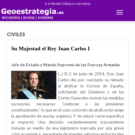
Ir a Versión Clásica o escritorio
Toggle 
CIVILES
Su Majestad el Rey Juan Carlos I
Jefe de Estado y Mando Supremo de las Fuerzas Armadas
(...) El 2 de junio de 2014, Don Juan
Carlos dio por concluido su reinado
al abdicar la Corona de España,
solicitando del Gobierno y de las
Cortes Generales instruir las medidas
sucesorias necesarias
“conforme a las previsiones
constitucionales”
, lo que en el caso concreto de abdicación exige
la aprobación de una ley orgánica. Y sin aducir razón específica
al respecto. Una decisión verdaderamente trascendente
tomada en medio de una legislatura marcada por una grave
crisis económica, necesitada de grandes reformas estructurales