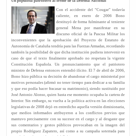
Un populista patriotero al frente de la Defensa Nacional
Con el accidente del “Cougar” todavía
caliente, en enero de 2006 Bono
destituyó de forma fulminante al teniente
general Mena por manifestar en su
discurso oficial de la Pascua Militar los
inconvenientes que la aprobación del Proyecto de Estatuto de
Autonomía de Cataluña tendría para las Fuerzas Armadas, recordando
también la posibilidad de que dicha institución pudiera intervenir en
caso de que el texto finalmente aprobado no respetara la vigente
Constitución Española. Un pronunciamiento que el patriotero
ministro de Defensa entonces entendió ilícito. El 7 de abril de 2006,
Bono hizo pública su decisión de abandonar el cargo ministerial por
motivos personales (afirmó no tener tiempo para dedicar a su familia
y que eso podía hacer fracasar su matrimonio), siendo sustituido por
José Antonio Alonso, quien hasta ese momento ocupaba la cartera de
Interior. Sin embargo, su vuelta a la política activa en las elecciones
legislativas de 2008 dejó en entredicho aquella versión dimisionaria,
que medios informados atribuyeron a los conflictos previos que
mantuvo precisamente con su sucesor en el cargo y al desgaste que
sus comentarios y gestos públicos provocaban en la imagen del
propio Rodríguez Zapatero, así como a su campaña soterrada para