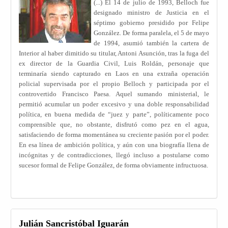
(...) El 14 de julio de 1993, Belloch fue
designado ministro de Justicia en el
séptimo gobierno presidido por Felipe
González. De forma paralela, el 5 de mayo
de 1994, asumió también la cartera de
Interior al haber dimitido su titular, Antoni Asunción, tras la fuga del
ex director de la Guardia Civil, Luis Roldán, personaje que
terminaría siendo capturado en Laos en una extraña operación
policial supervisada por el propio Belloch y participada por el
controvertido Francisco Paesa. Aquel sumando ministerial, le
permitió acumular un poder excesivo y una doble responsabilidad
política, en buena medida de “juez y parte”, políticamente poco
comprensible que, no obstante, disfrutó como pez en el agua,
satisfaciendo de forma momentánea su creciente pasión por el poder.
En esa línea de ambición política, y aún con una biografía llena de
incógnitas y de contradicciones, llegó incluso a postularse como
sucesor formal de Felipe González, de forma obviamente infructuosa.
Julián Sancristóbal Iguarán