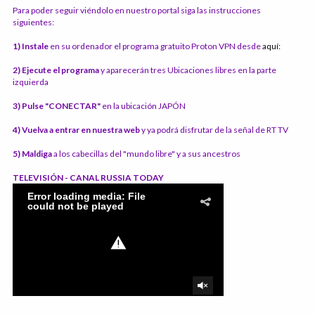
Para poder seguir viéndolo en nuestro portal siga las instrucciones
siguientes:
1) Instale
en su ordenador el programa gratuito Proton VPN desde
aquí:
2) Ejecute el programa
y aparecerán tres Ubicaciones libres en la parte
izquierda
3) Pulse "CONECTAR"
en la ubicación JAPÓN
4) Vuelva a entrar en nuestra web
y ya podrá disfrutar de la señal de RT TV
5) Maldiga
a los cabecillas del "mundo libre" y a sus ancestros
TELEVISIÓN - CANAL RUSSIA TODAY