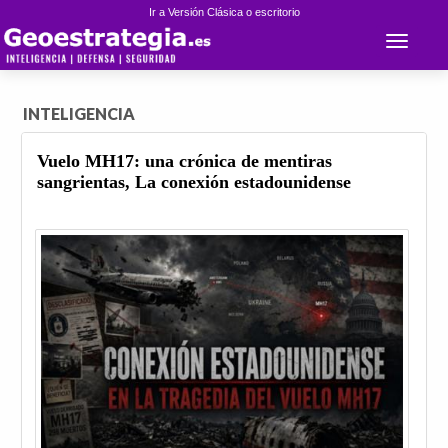
Ir a Versión Clásica o escritorio
Toggle 
INTELIGENCIA
Vuelo MH17: una crónica de mentiras
sangrientas, La conexión estadounidense