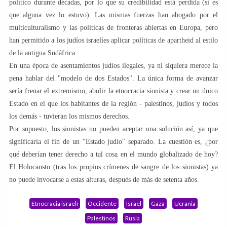
político durante décadas, por lo que su credibilidad está perdida (si es
que alguna vez lo estuvo). Las mismas fuerzas han abogado por el
multiculturalismo y las políticas de fronteras abiertas en Europa, pero
han permitido a los judíos israelíes aplicar políticas de apartheid al estilo
de la antigua Sudáfrica.
En una época de asentamientos judíos ilegales, ya ni siquiera merece la
pena hablar del "modelo de dos Estados". La única forma de avanzar
sería frenar el extremismo, abolir la etnocracia sionista y crear un único
Estado en el que los habitantes de la región - palestinos, judíos y todos
los demás - tuvieran los mismos derechos.
Por supuesto, los sionistas no pueden aceptar una solución así, ya que
significaría el fin de un "Estado judío" separado. La cuestión es, ¿por
qué deberían tener derecho a tal cosa en el mundo globalizado de hoy?
El Holocausto (tras los propios crímenes de sangre de los sionistas) ya
no puede invocarse a estas alturas, después de más de setenta años.
Etnocracia israelí
Occidente
Israel
Gaza
Ucrania
Palestinos
Rusia