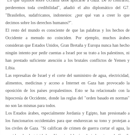
"Lo que dijimos sobre Ucrania debe aplicarse a Gaza. De lo contrario,
perderemos toda credibilidad", añadió el alto diplomático del G7.
"Brasileños, sudafricanos, indonesios: ¿por qué van a creer lo que
decimos sobre los derechos humanos?".
El resto del mundo es consciente de que las palabras y los hechos de
Occidente a menudo no coinciden. Por ejemplo, muchos árabes
consideran que Estados Unidos, Gran Bretaña y Europa nunca han hecho
ningún intento por pedir cuentas a Israel por su trato a los palestinos, ni
han prestado suficiente atención a los brutales conflictos de Yemen y
Libia.
Las represalias de Israel y el corte del suministro de agua, electricidad,
alimentos, medicinas y acceso a Internet en Gaza han provocado la
oposición de los países propalestinos. Esto se ha relacionado con la
hipocresía de Occidente, donde las reglas del "orden basado en normas"
no son las mismas para todos.
Los Estados árabes, especialmente Jordania y Egipto, han presionado a
los funcionarios occidentales para que endurezcan su tono y protejan a
los civiles de Gaza. "Si califican de crimen de guerra cortar el agua, la