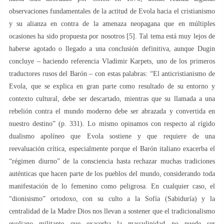
observaciones fundamentales de la actitud de Evola hacia el cristianismo
y su alianza en contra de la amenaza neopagana que en múltiples
ocasiones ha sido propuesta por nosotros [5]. Tal tema está muy lejos de
haberse agotado o llegado a una conclusión definitiva, aunque Dugin
concluye – haciendo referencia Vladimir Karpets, uno de los primeros
traductores rusos del Barón – con estas palabras: “El anticristianismo de
Evola, que se explica en gran parte como resultado de su entorno y
contexto cultural, debe ser descartado, mientras que su llamada a una
rebelión contra el mundo moderno debe ser abrazada y convertida en
nuestro destino” (p. 331). Lo mismo opinamos con respecto al rígido
dualismo apolíneo que Evola sostiene y que requiere de una
reevaluación crítica, especialmente porque el Barón italiano exacerba el
“régimen diurno” de la consciencia hasta rechazar muchas tradiciones
auténticas que hacen parte de los pueblos del mundo, considerando toda
manifestación de lo femenino como peligrosa. En cualquier caso, el
“dionisismo” ortodoxo, con su culto a la Sofía (Sabiduría) y la
centralidad de la Madre Dios nos llevan a sostener que el tradicionalismo
evoliano militante que exacerba la masculinidad no puede ser