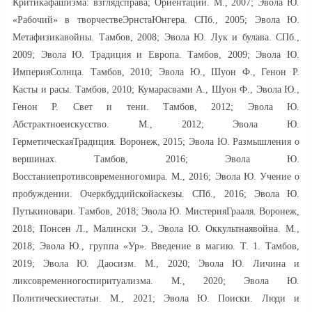
Критикафашизма: взглядсправа; Ориентации. М., 2007; Эвола Ю.
«Рабочий» в творчествеЭрнстаЮнгера. СПб., 2005; Эвола Ю.
Метафизикавойны. Тамбов, 2008; Эвола Ю. Лук и булава. СПб.,
2009; Эвола Ю. Традиция и Европа. Тамбов, 2009; Эвола Ю.
ИмперияСолнца. Тамбов, 2010; Эвола Ю., Шуон Ф., Генон Р.
Касты и расы. Тамбов, 2010; Кумарасвами А., Шуон Ф., Эвола Ю.,
Генон Р. Свет и тени. Тамбов, 2012; Эвола Ю.
Абстрактноеискусство. М., 2012; Эвола Ю.
ГерметическаяТрадиция. Воронеж, 2015; Эвола Ю. Размышления о
вершинах. Тамбов, 2016; Эвола Ю.
Восстаниепротивсовременногомира. М., 2016; Эвола Ю. Учение о
пробуждении. Очеркбуддийскойаскезы. СПб., 2016; Эвола Ю.
Путькиновари. Тамбов, 2018; Эвола Ю. МистерияГрааля. Воронеж,
2018; Понсен Л., Малински Э., Эвола Ю. Оккультнаявойна. М.,
2018; Эвола Ю., группа «Ур». Введение в магию. Т. 1. Тамбов,
2019; Эвола Ю. Даосизм. М., 2020; Эвола Ю. Личина и
ликсовременногоспиритуализма. М., 2020; Эвола Ю.
Политическиестатьи. М., 2021; Эвола Ю. Поиски. Люди и