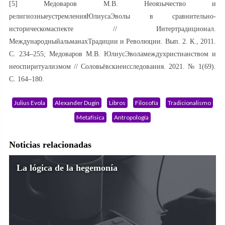
[5] Медоваров М.В. Неоязычество и
религиозныеустремленияЮлиусаЭволы в сравнительно-
историческомаспекте // Интертрадиционал.
МеждународныйальманахТрадиции и Революции. Вып. 2. К., 2011.
С. 234–255; Медоваров М.В. ЮлиусЭволамеждухристианством и
неоспиритуализмом // Соловьёвскиеисследования. 2021. № 1(69).
С. 164–180.
Julius Evola
Alexander Dugin
Libros
Filosofía
Tradicionalismo
Metafísica
Antropología
Noticias relacionadas
La lógica de la hegemonía