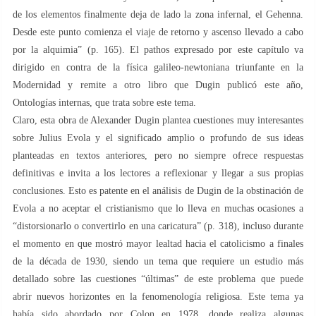
de los elementos finalmente deja de lado la zona infernal, el Gehenna.
Desde este punto comienza el viaje de retorno y ascenso llevado a cabo
por la alquimia” (p. 165). El pathos expresado por este capítulo va
dirigido en contra de la física galileo-newtoniana triunfante en la
Modernidad y remite a otro libro que Dugin publicó este año,
Ontologías internas, que trata sobre este tema.
Claro, esta obra de Alexander Dugin plantea cuestiones muy interesantes
sobre Julius Evola y el significado amplio o profundo de sus ideas
planteadas en textos anteriores, pero no siempre ofrece respuestas
definitivas e invita a los lectores a reflexionar y llegar a sus propias
conclusiones. Esto es patente en el análisis de Dugin de la obstinación de
Evola a no aceptar el cristianismo que lo lleva en muchas ocasiones a
“distorsionarlo o convertirlo en una caricatura” (p. 318), incluso durante
el momento en que mostró mayor lealtad hacia el catolicismo a finales
de la década de 1930, siendo un tema que requiere un estudio más
detallado sobre las cuestiones “últimas” de este problema que puede
abrir nuevos horizontes en la fenomenología religiosa. Este tema ya
había sido abordado por Colon en 1978, donde realiza algunas