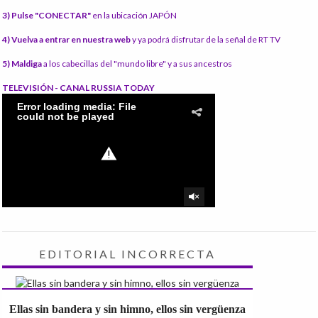
3) Pulse "CONECTAR"
en la ubicación JAPÓN
4) Vuelva a entrar en nuestra web
y ya podrá disfrutar de la señal de RT TV
5) Maldiga
a los cabecillas del "mundo libre" y a sus ancestros
TELEVISIÓN - CANAL RUSSIA TODAY
EDITORIAL INCORRECTA
Ellas sin bandera y sin himno, ellos sin vergüenza