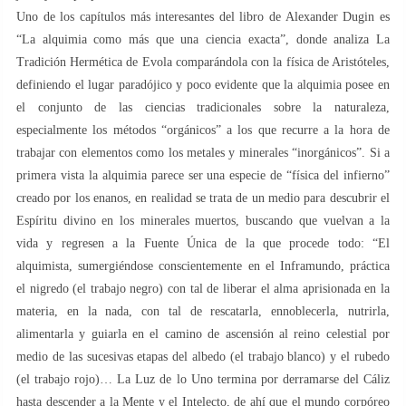
Uno de los capítulos más interesantes del libro de Alexander Dugin es
“La alquimia como más que una ciencia exacta”, donde analiza La
Tradición Hermética de Evola comparándola con la física de Aristóteles,
definiendo el lugar paradójico y poco evidente que la alquimia posee en
el conjunto de las ciencias tradicionales sobre la naturaleza,
especialmente los métodos “orgánicos” a los que recurre a la hora de
trabajar con elementos como los metales y minerales “inorgánicos”. Si a
primera vista la alquimia parece ser una especie de “física del infierno”
creado por los enanos, en realidad se trata de un medio para descubrir el
Espíritu divino en los minerales muertos, buscando que vuelvan a la
vida y regresen a la Fuente Única de la que procede todo: “El
alquimista, sumergiéndose conscientemente en el Inframundo, práctica
el nigredo (el trabajo negro) con tal de liberar el alma aprisionada en la
materia, en la nada, con tal de rescatarla, ennoblecerla, nutrirla,
alimentarla y guiarla en el camino de ascensión al reino celestial por
medio de las sucesivas etapas del albedo (el trabajo blanco) y el rubedo
(el trabajo rojo)… La Luz de lo Uno termina por derramarse del Cáliz
hasta descender a la Mente y el Intelecto, de ahí que el mundo corpóreo