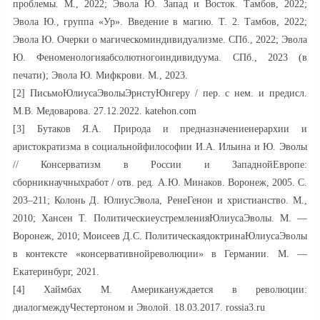
проблемы. М., 2022; Эвола Ю. Запад и Восток. Тамбов, 2022;
Эвола Ю., группа «Ур». Введение в магию. Т. 2. Тамбов, 2022;
Эвола Ю. Очерки о магическоминдивидуализме. СПб., 2022; Эвола
Ю. Феноменологияабсолютногоиндивидуума. СПб., 2023 (в
печати); Эвола Ю. Мифкрови. М., 2023.
[2] ПисьмоЮлиусаЭволыЭрнстуЮнгеру / пер. с нем. и предисл.
М.В. Медоварова. 27.12.2022. katehon.com
[3] Бутаков Я.А. Природа и предназначениеиерархии и
аристократизма в социальнойфилософии И.А. Ильина и Ю. Эволы
// Консерватизм в России и ЗападнойЕвропе:
сборникнаучныхработ / отв. ред. А.Ю. Минаков. Воронеж, 2005. С.
203–211; Колонь Д. ЮлиусЭвола, РенеГенон и христианство. М.,
2010; Хансен Т. ПолитическиеустремленияЮлиусаЭволы. М. —
Воронеж, 2010; Моисеев Д.С. ПолитическаядоктринаЮлиусаЭволы
в контексте «консервативнойреволюции» в Германии. М. —
Екатеринбург, 2021.
[4] Хаймбах М. Американуждается в революции:
диалогмеждуЧестертоном и Эволой. 18.03.2017. rossia3.ru