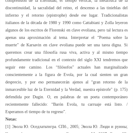
comprensión de la Eternidad, el tiempo vertical, la metafísica de la
discontinuidad, la sacralidad del reino, el descenso a las tinieblas del
infierno y el retorno (epistrophe) desde ese lugar. Tradicionalistas
italianos de la década de 1980 y 1990 como Cattabiani y Zolla leyeron
algunos de los escritos de Florenski en clave evoliana, pero tal lectura es
apenas una aproximación al tema. Interpretar el “Poema sobre la
muerte” de Karsavin en clave evoliana puede ser una tarea digna. Si
queremos crear una filosofía rusa viva, activa y al mismo tiempo
profundamente tradicional en el contexto del siglo XXI tendremos que
seguir este camino. Los “filósofos” actuales han marginalizado
conscientemente a la figura de Evola, por la cual sienten un gran
desprecio, y por eso permanecerán ajenos al “gran retorno de la
inmarcesible luz de la Eternidad y la Verdad, nuestra epístrofe" (p. 175)
defendida por Dugin. O, en palabras de un poeta contemporáneo
recientemente fallecido: “Barón Evola, tu carruaje está listo. /
Esperamos el tiempo de tu regreso”.
Notas
:
[1] Эвола Ю. Оседлатьтигра. СПб., 2005; Эвола Ю. Люди и руины;