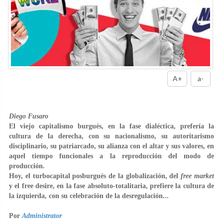
A+
a-
Diego Fusaro
El viejo capitalismo burgués, en la fase dialéctica, prefería la
cultura de la derecha, con su nacionalismo, su autoritarismo
disciplinario, su patriarcado, su alianza con el altar y sus valores, en
aquel tiempo funcionales a la reproducción del modo de
producción.
Hoy, el turbocapital posburgués de la globalización, del
free market
y el free desire, en la fase absoluto-totalitaria, prefiere la cultura de
la izquierda, con su celebración de la desregulación...
Por
Administrator