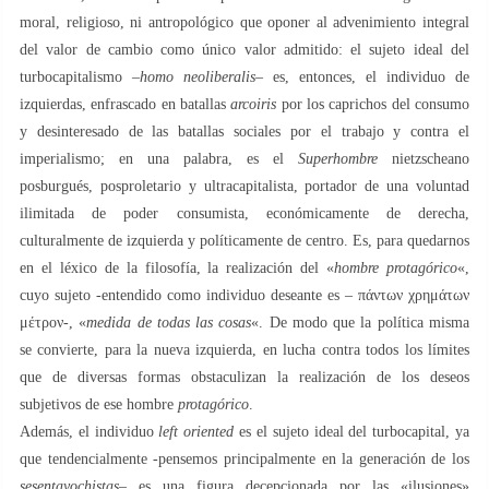
moral, religioso, ni antropológico que oponer al advenimiento integral
del valor de cambio como único valor admitido: el sujeto ideal del
turbocapitalismo –
homo neoliberalis
– es, entonces, el individuo de
izquierdas, enfrascado en batallas
arcoiris
por los caprichos del consumo
y desinteresado ​​de las batallas sociales por el trabajo y contra el
imperialismo; en una palabra, es el
Superhombre
nietzscheano
posburgués, posproletario y ultracapitalista, portador de una voluntad
ilimitada de poder consumista, económicamente de derecha,
culturalmente de izquierda y políticamente de centro. Es, para quedarnos
en el léxico de la filosofía, la realización del «
hombre protagórico
«,
cuyo sujeto -entendido como individuo deseante es – πάντων χρημάτων
μέτρον-, «
medida de todas las cosas
«. De modo que la política misma
se convierte, para la nueva izquierda, en lucha contra todos los límites
que de diversas formas obstaculizan la realización de los deseos
subjetivos de ese hombre
protagórico
.
Además, el individuo
left oriented
es el sujeto ideal del turbocapital, ya
que tendencialmente -pensemos principalmente en la generación de los
sesentayochistas
– es una figura decepcionada por las «ilusiones»