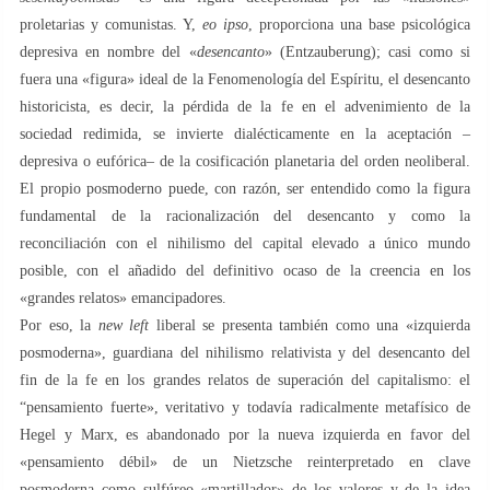
proletarias y comunistas. Y,
eo ipso
, proporciona una base psicológica
depresiva en nombre del «
desencanto
» (Entzauberung); casi como si
fuera una «figura» ideal de la Fenomenología del Espíritu, el desencanto
historicista, es decir, la pérdida de la fe en el advenimiento de la
sociedad redimida, se invierte dialécticamente en la aceptación –
depresiva o eufórica– de la cosificación planetaria del orden neoliberal.
El propio posmoderno puede, con razón, ser entendido como la figura
fundamental de la racionalización del desencanto y como la
reconciliación con el nihilismo del capital elevado a único mundo
posible, con el añadido del definitivo ocaso de la creencia en los
«grandes relatos» emancipadores.
Por eso, la
new left
liberal se presenta también como una «izquierda
posmoderna», guardiana del nihilismo relativista y del desencanto del
fin de la fe en los grandes relatos de superación del capitalismo: el
“pensamiento fuerte», veritativo y todavía radicalmente metafísico de
Hegel y Marx, es abandonado por la nueva izquierda en favor del
«pensamiento débil» de un Nietzsche reinterpretado en clave
posmoderna como sulfúreo «martillador» de los valores y de la idea