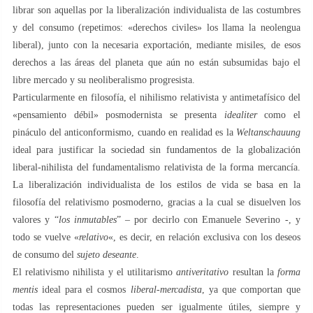
librar son aquellas por la liberalización individualista de las costumbres
y del consumo (repetimos: «derechos civiles» los llama la neolengua
liberal), junto con la necesaria exportación, mediante misiles, de esos
derechos a las áreas del planeta que aún no están subsumidas bajo el
libre mercado y su neoliberalismo progresista.
Particularmente en filosofía, el nihilismo relativista y antimetafísico del
«pensamiento débil» posmodernista se presenta
idealiter
como el
pináculo del anticonformismo, cuando en realidad es la
Weltanschauung
ideal para justificar la sociedad sin fundamentos de la globalización
liberal-nihilista del fundamentalismo relativista de la forma mercancía.
La liberalización individualista de los estilos de vida se basa en la
filosofía del relativismo posmoderno, gracias a la cual se disuelven los
valores y “
los inmutables
” – por decirlo con Emanuele Severino -, y
todo se vuelve «
relativo
«, es decir, en relación exclusiva con los deseos
de consumo del
sujeto deseante
.
El relativismo nihilista y el utilitarismo
antiveritativo
resultan la
forma
mentis
ideal para el cosmos
liberal-mercadista
, ya que comportan que
todas las representaciones pueden ser igualmente útiles, siempre y