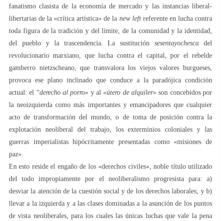
fanatismo clasista de la economía de mercado y las instancias liberal-
libertarias de la «crítica artística» de la
new left
referente en lucha contra
toda figura de la tradición y del límite, de la comunidad y la identidad,
del pueblo y la trascendencia. La sustitución
sesentayochesca
del
revolucionario marxiano, que lucha contra el capital, por el rebelde
gamberro nietzscheano, que transvalora los viejos valores burgueses,
provoca ese plano inclinado que conduce a la paradójica condición
actual: el “
derecho al porro
» y al «
útero de alquiler
» son concebidos por
la neoizquierda como más importantes y emancipadores que cualquier
acto de transformación del mundo, o de toma de posición contra la
explotación neoliberal del trabajo, los exterminios coloniales y las
guerras imperialistas hipócritamente presentadas como «misiones de
paz».
En esto reside el engaño de los «derechos civiles», noble título utilizado
del todo impropiamente por el neoliberalismo progresista para: a)
desviar la atención de la cuestión social y de los derechos laborales; y b)
llevar a la izquierda y a las clases dominadas a la asunción de los puntos
de vista neoliberales, para los cuales las únicas luchas que vale la pena