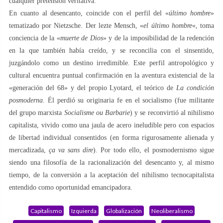
cualquier pretensión veritativa.
En cuanto al desencanto, coincide con el perfil del «
último hombre
»
tematizado por Nietzsche. Der lezte Mensch, «
el último hombre
«, toma
conciencia de la «
muerte de Dios
» y de la imposibilidad de la redención
en la que también había creído, y se reconcilia con el sinsentido,
juzgándolo como un destino irredimible. Este perfil antropológico y
cultural encuentra puntual confirmación en la aventura existencial de la
«generación del 68» y del propio Lyotard, el teórico de
La
condición
posmoderna
. Él perdió su originaria fe en el socialismo (fue militante
del grupo marxista
Socialisme ou Barbarie
) y se reconvirtió al nihilismo
capitalista, vivido como una jaula de acero ineludible pero con espacios
de libertad individual consentidos (en forma rigurosamente alienada y
mercadizada,
ça va sans dire
). Por todo ello, el posmodernismo sigue
siendo una filosofía de la racionalización del desencanto y, al mismo
tiempo, de la conversión a la aceptación del nihilismo tecnocapitalista
entendido como oportunidad emancipadora.
Capitalismo
Izquierda
Globalización
Neoliberalismo