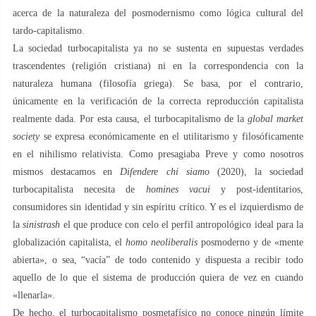
acerca de la naturaleza del posmodernismo como lógica cultural del
tardo-capitalismo.
La sociedad turbocapitalista ya no se sustenta en supuestas verdades
trascendentes (religión cristiana) ni en la correspondencia con la
naturaleza humana (filosofía griega). Se basa, por el contrario,
únicamente en la verificación de la correcta reproducción capitalista
realmente dada. Por esta causa, el turbocapitalismo de la
global market
society
se expresa económicamente en el utilitarismo y filosóficamente
en el nihilismo relativista. Como presagiaba Preve y como nosotros
mismos destacamos en
Difendere chi siamo
(2020), la sociedad
turbocapitalista necesita de
homines vacui
y post-identitarios,
consumidores sin identidad y sin espíritu crítico. Y es el izquierdismo de
la
sinistrash
el que produce con celo el perfil antropológico ideal para la
globalización capitalista, el
homo neoliberalis
posmoderno y de «mente
abierta», o sea, “vacía” de todo contenido y dispuesta a recibir todo
aquello de lo que el sistema de producción quiera de vez en cuando
«llenarla».
De hecho, el turbocapitalismo posmetafísico no conoce ningún límite