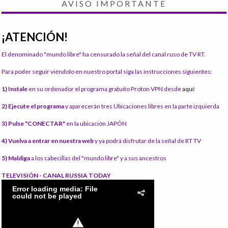
AVISO IMPORTANTE
¡ATENCIÓN!
El denominado "mundo libre" ha censurado la señal del canal ruso de TV RT.
Para poder seguir viéndolo en nuestro portal siga las instrucciones siguientes:
1) Instale
en su ordenador el programa gratuito Proton VPN desde
aquí:
2) Ejecute el programa
y aparecerán tres Ubicaciones libres en la parte izquierda
3) Pulse "CONECTAR"
en la ubicación JAPÓN
4) Vuelva a entrar en nuestra web
y ya podrá disfrutar de la señal de RT TV
5) Maldiga
a los cabecillas del "mundo libre" y a sus ancestros
TELEVISIÓN - CANAL RUSSIA TODAY