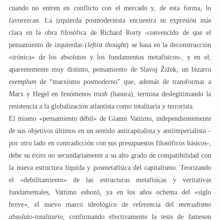
cuando no entren en conflicto con el mercado y, de esta forma, lo
favorezcan. La izquierda posmodernista encuentra su expresión más
clara en la obra filosófica de Richard Rorty -convencido de que el
pensamiento de izquierdas (
leftist thought
) se basa en la deconstrucción
«irónica» de los absolutos y los fundamentos metafísicos-, y en el,
aparentemente muy distinto, pensamiento de Slavoj Žižek, un bizarro
exemplum
de “marxismo posmoderno” que, además de transformar a
Marx y Hegel en fenómenos
trash
(basura), termina deslegitimando la
resistencia a la globalización atlantista como totalitaria y terrorista.
El mismo «pensamiento débil» de Gianni Vattimo, independientemente
de sus objetivos últimos en un sentido anticapitalista y antiimperialista –
por otro lado en contradicción con sus presupuestos filosóficos básicos-,
debe su éxito no secundariamente a su alto grado de compatibilidad con
la nueva estructura líquida y posmetafísica del capitalismo. Teorizando
el «debilitamiento» de las estructuras metafísicas y veritativas
fundamentales, Vattimo esbozó, ya en los años ochenta del «siglo
breve», el nuevo marco ideológico de referencia del
mercadismo
absoluto-totalitario
, confirmando efectivamente la tesis de Jameson