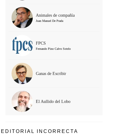
Animales de compañía
Juan Manuel De Prada
FPCS
Fernando Pino Calvo Sotelo
Ganas de Escribir
El Aullido del Lobo
EDITORIAL INCORRECTA