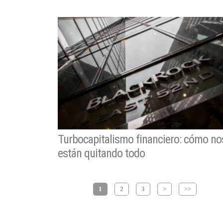
Turbocapitalismo financiero: cómo no
están quitando todo
1
2
3
>
>>