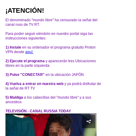
¡ATENCIÓN!
El denominado "mundo libre" ha censurado la señal del
canal ruso de TV RT.
Para poder seguir viéndolo en nuestro portal siga las
instrucciones siguientes:
1) Instale
en su ordenador el programa gratuito Proton
VPN desde
aquí:
2) Ejecute el programa
y aparecerán tres Ubicaciones
libres en la parte izquierda
3) Pulse "CONECTAR"
en la ubicación JAPÓN
4) Vuelva a entrar en nuestra web
y ya podrá disfrutar de
la señal de RT TV
5) Maldiga
a los cabecillas del "mundo libre" y a sus
ancestros
TELEVISIÓN - CANAL RUSSIA TODAY