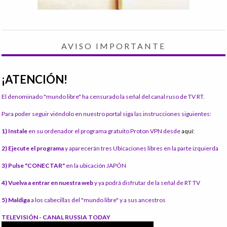
AVISO IMPORTANTE
¡ATENCIÓN!
El denominado "mundo libre" ha censurado la señal del canal ruso de TV RT.
Para poder seguir viéndolo en nuestro portal siga las instrucciones siguientes:
1) Instale
en su ordenador el programa gratuito Proton VPN desde
aquí:
2) Ejecute el programa
y aparecerán tres Ubicaciones libres en la parte izquierda
3) Pulse "CONECTAR"
en la ubicación JAPÓN
4) Vuelva a entrar en nuestra web
y ya podrá disfrutar de la señal de RT TV
5) Maldiga
a los cabecillas del "mundo libre" y a sus ancestros
TELEVISIÓN - CANAL RUSSIA TODAY