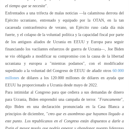
el tiempo que se necesite
".
Enfrentados a una trifecta de malas noticias —la calamitosa derrota del
Ejército ucraniano, entrenado y equipado por la OTAN, en la tan
cacareada contraofensiva de verano, un Ejército ruso cada día más
fuerte, y el colapso de la voluntad política y la capacidad fiscal por parte
de los antiguos aliados de Ucrania en EEUU y Europa para seguir
financiando los vacilantes esfuerzos de guerra de Ucrania—, Joe Biden
se vio obligado a modificar su compromiso con la causa de la libertad
ucraniana y europea a "mientras podamos", con el modificador
supeditado a la voluntad del Congreso de EEUU de añadir otros
60.000
millones
de dólares a los 120.000 millones de dólares en ayuda que
EEUU ha proporcionado a Ucrania desde mayo de 2022.
Para intimidar al Congreso para que cediera a sus demandas de dinero
para Ucrania, Biden emprendió una campaña de terror. "
Francamente
",
dijo Biden en una declaración pronunciada en la Casa Blanca a
principios de diciembre, "
creo que es asombroso que hayamos llegado a
este punto. Los republicanos en el Congreso están dispuestos a darle a
Putin el mayor regalo que podría esperar y abandonar nuestro liderazgo