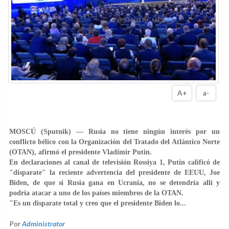
A+
a-
MOSCÚ (Sputnik) — Rusia no tiene ningún interés por un
conflicto bélico con la Organización del Tratado del Atlántico Norte
(OTAN), afirmó el presidente Vladímir Putin.
En declaraciones al canal de televisión Rossiya 1, Putin calificó de
"disparate" la reciente advertencia del presidente de EEUU, Joe
Biden, de que si Rusia gana en Ucrania, no se detendría allí y
podría atacar a uno de los países miembros de la OTAN.
"Es un disparate total y creo que el presidente Biden lo...
Por
Administrator