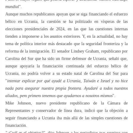
mundial
".
Aunque muchos republicanos apoyan que se siga financiando el esfuerzo
bélico en Ucrania, la cuestión se ha politizado en vísperas de las
elecciones presidenciales de 2024, en las que las cuestiones internas
tienden a imponerse a los asuntos exteriores. Y, en la actualidad, no hay
tema de política interior más destacado que la seguridad fronteriza y la
reforma de la inmigración. El senador Lindsey Graham, republicano por
Carolina del Sur que ha sido un firme defensor de Ucrania, señaló que,
aunque apoyaría la financiación continuada del esfuerzo bélico de
Ucrania, no podría volver a su estado natal de Carolina del Sur para
"
intentar explicar por qué ayudé a Ucrania, Taiwán e Israel y no hice
nada para asegurar nuestra propia frontera. Ayudaré a todos nuestros
aliados, pero primero tenemos que ayudarnos a nosotros mismos
".
Mike Johnson, nuevo presidente republicano de la Cámara de
Representantes y conservador de línea dura, indicó que la objeción a
seguir financiando a Ucrania iba más allá de las simples cuestiones de
financiación.
"¿Cuál es el objetivo?",
dijo Johnson a los periodistas tras reunirse con