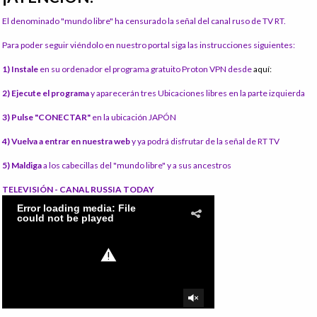
El denominado "mundo libre" ha censurado la señal del canal ruso de TV RT.
Para poder seguir viéndolo en nuestro portal siga las instrucciones siguientes:
1) Instale
en su ordenador el programa gratuito Proton VPN desde
aquí:
2) Ejecute el programa
y aparecerán tres Ubicaciones libres en la parte izquierda
3) Pulse "CONECTAR"
en la ubicación JAPÓN
4) Vuelva a entrar en nuestra web
y ya podrá disfrutar de la señal de RT TV
5) Maldiga
a los cabecillas del "mundo libre" y a sus ancestros
TELEVISIÓN - CANAL RUSSIA TODAY