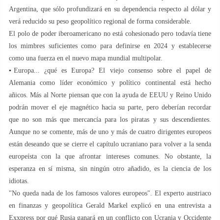
Argentina, que sólo profundizará en su dependencia respecto al dólar y
verá reducido su peso geopolítico regional de forma considerable.
El polo de poder iberoamericano no está cohesionado pero todavía tiene
los mimbres suficientes como para definirse en 2024 y establecerse
como una fuerza en el nuevo mapa mundial multipolar.
▪️Europa... ¿qué es Europa? El viejo consenso sobre el papel de
Alemania como líder económico y político continental está hecho
añicos. Más al Norte piensan que con la ayuda de EEUU y Reino Unido
podrán mover el eje magnético hacia su parte, pero deberían recordar
que no son más que mercancía para los piratas y sus descendientes.
Aunque no se comente, más de uno y más de cuatro dirigentes europeos
están deseando que se cierre el capítulo ucraniano para volver a la senda
europeísta con la que afrontar intereses comunes. No obstante, la
esperanza en sí misma, sin ningún otro añadido, es la ciencia de los
idiotas.
"No queda nada de los famosos valores europeos". El experto austriaco
en finanzas y geopolítica Gerald Markel explicó en una entrevista a
Exxpress por qué Rusia ganará en un conflicto con Ucrania y Occidente