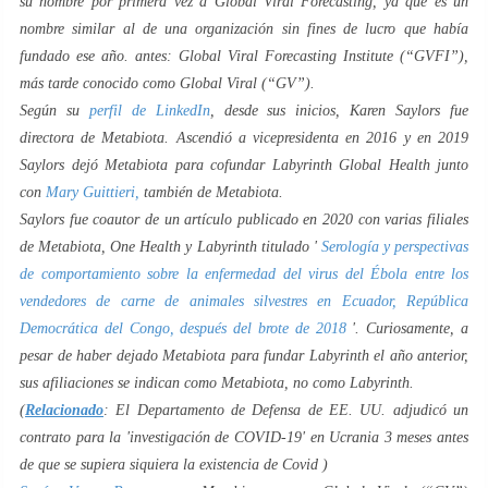
su nombre por primera vez a Global Viral Forecasting, ya que es un
nombre similar al de una organización sin fines de lucro que había
fundado ese año. antes: Global Viral Forecasting Institute (“GVFI”),
más tarde conocido como Global Viral (“GV”).
Según su
perfil de LinkedIn
, desde sus inicios, Karen Saylors fue
directora de Metabiota. Ascendió a vicepresidenta en 2016 y en 2019
Saylors dejó Metabiota para cofundar Labyrinth Global Health junto
con
Mary Guittieri,
también de Metabiota.
Saylors fue coautor de un artículo publicado en 2020 con varias filiales
de Metabiota, One Health y Labyrinth titulado '
Serología y perspectivas
de comportamiento sobre la enfermedad del virus del Ébola entre los
vendedores de carne de animales silvestres en Ecuador, República
Democrática del Congo, después del brote de 2018
'. Curiosamente, a
pesar de haber dejado Metabiota para fundar Labyrinth el año anterior,
sus afiliaciones se indican como Metabiota, no como Labyrinth.
(
Relacionado
: El Departamento de Defensa de EE. UU. adjudicó un
contrato para la 'investigación de COVID-19' en Ucrania 3 meses antes
de que se supiera siquiera la existencia de Covid )