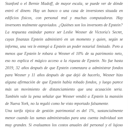
Stanford o el Bernie Madoff, de mayor escala, se puede ver de dónde
entró el dinero. Hay un banco o una casa de inversiones situada en
edificios físicos, con personal real y muchas computadoras. Hay
inversores realmente agraviados. ¿Quiénes son los inversores de Epstein?
La respuesta estándar parece ser Leslie Wexner de Victoria's Secret,
cuyas finanzas Epstein administró en un momento y quien, según se
informa, una vez le entregó a Epstein un poder notarial limitado. Pero a
menos que Epstein le robara a Wexner el 10% de su patrimonio neto,
eso no explica el mágico acceso a la riqueza de Epstein. No fue hasta
2019, 32 años después de que Epstein comenzara a administrar fondos
para Wexner y 11 años después de que dejó de hacerlo, Wexner hizo
alguna afirmación de que Epstein había robado fondos, y luego parece
más un movimiento de distanciamiento que una acusación seria.
También vale la pena señalar que Wexner vendió a Epstein la mansión
de Nueva York, no la regaló como he visto reportado falsamente.
Una tarifa típica de gestión patrimonial es del 1%, sustancialmente
menor cuando las sumas administradas para una cuenta individual son
muy grandes. Si evaluamos los costos anuales del personal y el lujoso