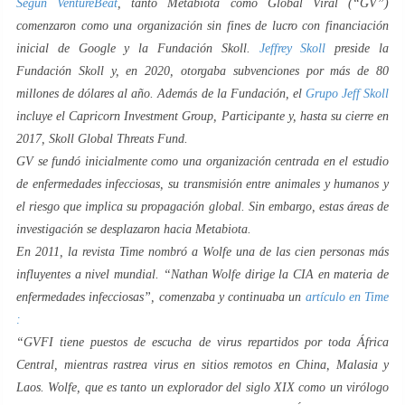
Según VentureBeat
, tanto Metabiota como Global Viral (“GV”)
comenzaron como una organización sin fines de lucro con financiación
inicial de Google y la Fundación Skoll.
Jeffrey Skoll
preside la
Fundación Skoll y, en 2020, otorgaba subvenciones por más de 80
millones de dólares al año. Además de la Fundación, el
Grupo Jeff Skoll
incluye el Capricorn Investment Group, Participante y, hasta su cierre en
2017, Skoll Global Threats Fund.
GV se fundó inicialmente como una organización centrada en el estudio
de enfermedades infecciosas, su transmisión entre animales y humanos y
el riesgo que implica su propagación global. Sin embargo, estas áreas de
investigación se desplazaron hacia Metabiota.
En 2011, la revista Time nombró a Wolfe una de las cien personas más
influyentes a nivel mundial. “
Nathan Wolfe dirige la CIA en materia de
enfermedades infecciosas
”, comenzaba y continuaba un
artículo en
Time
:
“GVFI tiene puestos de escucha de virus repartidos por toda África
Central, mientras rastrea virus en sitios remotos en China, Malasia y
Laos. Wolfe, que es tanto un explorador del siglo
XIX como un virólogo