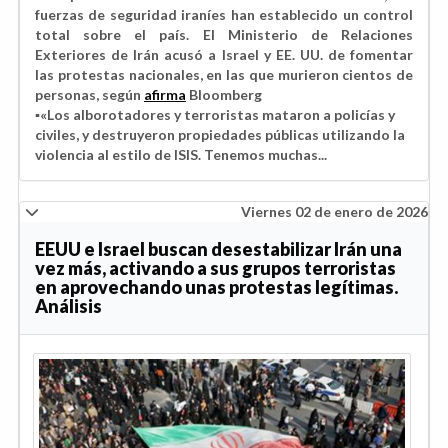
fuerzas de seguridad iraníes han establecido un control
total sobre el país. El Ministerio de Relaciones
Exteriores de Irán acusó a Israel y EE. UU. de fomentar
las protestas nacionales, en las que murieron cientos de
personas, según
afirma
Bloomberg
▪️«Los alborotadores y terroristas mataron a policías y
civiles, y destruyeron propiedades públicas utilizando la
violencia al estilo de ISIS. Tenemos muchas...
Viernes 02 de enero de 2026
EEUU e Israel buscan desestabilizar Irán una
vez más, activando a sus grupos terroristas
en aprovechando unas protestas legítimas.
Análisis