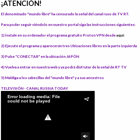
¡ATENCIÓN!
El denominado "mundo libre" ha censurado la señal del canal ruso de TV RT.
Para poder seguir viéndolo en nuestro portal siga las instrucciones siguientes:
1) Instale
en su ordenador el programa gratuito Proton VPN desde
aquí:
2) Ejecute el programa
y aparecerán tres Ubicaciones libres en la parte izquierda
3) Pulse "CONECTAR"
en la ubicación JAPÓN
4) Vuelva a entrar en nuestra web
y ya podrá disfrutar de la señal de RT TV
5) Maldiga
a los cabecillas del "mundo libre" y a sus ancestros
TELEVISIÓN - CANAL RUSSIA TODAY