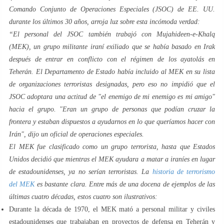
Comando Conjunto de Operaciones Especiales (JSOC) de EE. UU.
durante los últimos 30 años, arroja luz sobre esta incómoda verdad:
“El personal del JSOC también trabajó con Mujahideen-e-Khalq
(MEK), un grupo militante iraní exiliado que se había basado en Irak
después de entrar en conflicto con el régimen de los ayatolás en
Teherán. El Departamento de Estado había incluido al MEK en su lista
de organizaciones terroristas designadas, pero eso no impidió que el
JSOC adoptara una actitud de "el enemigo de mi enemigo es mi amigo"
hacia el grupo. "Eran un grupo de personas que podían cruzar la
frontera y estaban dispuestos a ayudarnos en lo que queríamos hacer con
Irán", dijo un oficial de operaciones especiales.
El MEK fue clasificado como un grupo terrorista, hasta que Estados
Unidos decidió que mientras el MEK ayudara a matar a iraníes en lugar
de estadounidenses, ya no serían terroristas. La
historia de terrorismo
del MEK
es bastante clara. Entre más de una docena de ejemplos de las
últimas cuatro décadas, estos cuatro son ilustrativos:
Durante la década de 1970, el MEK mató a personal militar y civiles
estadounidenses que trabajaban en proyectos de defensa en Teherán y