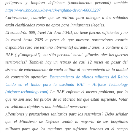
peligrosos y limpieza deficiente (conocimiento personal) también
https://www.bbc.co.uk/news/uk-england-devon-66603297
Curiosamente, cuarteles que se utilizan para albergar a los soldados
están clasificados como no aptos para inmigrantes ilegales.
El escuadrón 809, Fleet Air Arm F34B, no tiene fuerzas suficientes y no
lo estará hasta 2025 a pesar de que nuestros portaaviones estarán
disponibles (uso ese término libremente) durante 3 años. Y contiene a la
RAF (¡¡Cangrejos!!), no sólo personal naval. ¿Puedes oler las guerras
territoriales? También hay un retraso de casi 12 meses en pasar del
sistema de entrenamiento de vuelo militar al entrenamiento de la unidad
de conversión operativa.
Entrenamiento de pilotos militares del Reino
Unido en el limbo para la asediada RAF – Airforce Technology
(airforce-technology.com)
La RAF enfrenta el mismo problema, por lo
que no son sólo los pilotos de la Marina los que están sufriendo. Volar
en vehículos rápidos es una habilidad perecedera.
¿Pensiones y prestaciones sanitarias para los reservistas? Debo señalar
que el Ministerio de Defensa vendió la mayoría de sus hospitales
militares para que los regulares que sufrieron lesiones en el campo