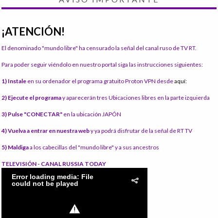
¡ATENCIÓN!
El denominado "mundo libre" ha censurado la señal del canal ruso de TV RT.
Para poder seguir viéndolo en nuestro portal siga las instrucciones siguientes:
1) Instale
en su ordenador el programa gratuito Proton VPN desde
aquí:
2) Ejecute el programa
y aparecerán tres Ubicaciones libres en la parte izquierda
3) Pulse "CONECTAR"
en la ubicación JAPÓN
4) Vuelva a entrar en nuestra web
y ya podrá disfrutar de la señal de RT TV
5) Maldiga
a los cabecillas del "mundo libre" y a sus ancestros
TELEVISIÓN - CANAL RUSSIA TODAY