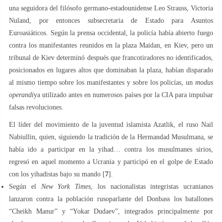
una seguidora del filósofo germano-estadounidense Leo Strauss, Victoria
Nuland, por entonces subsecretaria de Estado para Asuntos
Euroasiáticos. Según la prensa occidental, la policía había abierto fuego
contra los manifestantes reunidos en la plaza Maidan, en Kiev, pero un
tribunal de Kiev determinó después que francotiradores no identificados,
posicionados en lugares altos que dominaban la plaza, habían disparado
al mismo tiempo sobre los manifestantes y sobre los policías, un
modus
operandi
ya utilizado antes en numerosos países por la CIA para impulsar
falsas revoluciones.
El líder del movimiento de la juventud islamista Azatlik, el ruso Nail
Nabiullin, quien, siguiendo la tradición de la Hermandad Musulmana, se
había ido a participar en la yihad… contra los musulmanes sirios,
regresó en aquel momento a Ucrania y participó en el golpe de Estado
con los yihadistas bajo su mando [
7
].
Según el
New York Times
, los nacionalistas integristas ucranianos
lanzaron contra la población rusoparlante del Donbass los batallones
“Cheikh Manur” y “Yokar Dudaev”, integrados principalmente por