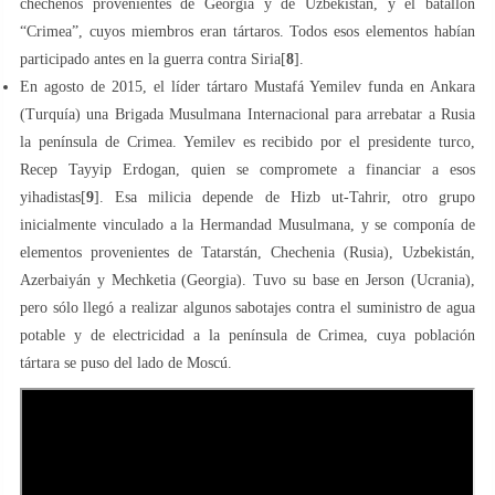
chechenos provenientes de Georgia y de Uzbekistán, y el batallón
“Crimea”, cuyos miembros eran tártaros. Todos esos elementos habían
participado antes en la guerra contra Siria[
8
].
En agosto de 2015, el líder tártaro Mustafá Yemilev funda en Ankara
(Turquía) una Brigada Musulmana Internacional para arrebatar a Rusia
la península de Crimea. Yemilev es recibido por el presidente turco,
Recep Tayyip Erdogan, quien se compromete a financiar a esos
yihadistas[
9
]. Esa milicia depende de Hizb ut-Tahrir, otro grupo
inicialmente vinculado a la Hermandad Musulmana, y se componía de
elementos provenientes de Tatarstán, Chechenia (Rusia), Uzbekistán,
Azerbaiyán y Mechketia (Georgia). Tuvo su base en Jerson (Ucrania),
pero sólo llegó a realizar algunos sabotajes contra el suministro de agua
potable y de electricidad a la península de Crimea, cuya población
tártara se puso del lado de Moscú.