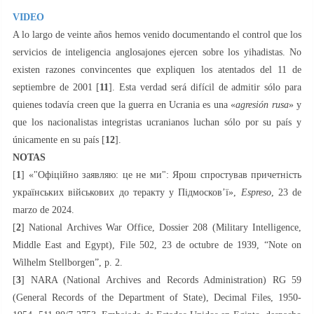
VIDEO
A lo largo de veinte años hemos venido documentando el control que los
servicios de inteligencia anglosajones ejercen sobre los yihadistas. No
existen razones convincentes que expliquen los atentados del 11 de
septiembre de 2001 [
11
]. Esta verdad será difícil de admitir sólo para
quienes todavía creen que la guerra en Ucrania es una «
agresión rusa
» y
que los nacionalistas integristas ucranianos luchan sólo por su país y
únicamente en su país [
12
].
NOTAS
[
1
] «"Офіційно заявляю: це не ми": Ярош спростував причетність
українських військових до теракту у Підмосков’ї»,
Espreso
, 23 de
marzo de 2024.
[
2
] National Archives War Office, Dossier 208 (Military Intelligence,
Middle East and Egypt), File 502, 23 de octubre de 1939, “Note on
Wilhelm Stellborgen”, p. 2.
[
3
] NARA (National Archives and Records Administration) RG 59
(General Records of the Department of State), Decimal Files, 1950-