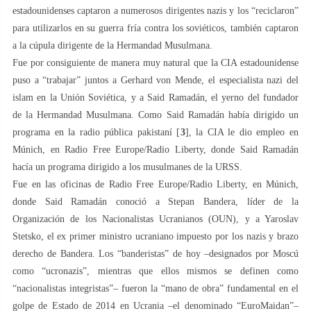
estadounidenses captaron a numerosos dirigentes nazis y los “reciclaron”
para utilizarlos en su guerra fría contra los soviéticos, también captaron
a la cúpula dirigente de la Hermandad Musulmana.
Fue por consiguiente de manera muy natural que la CIA estadounidense
puso a “trabajar” juntos a Gerhard von Mende, el especialista nazi del
islam en la Unión Soviética, y a Said Ramadán, el yerno del fundador
de la Hermandad Musulmana. Como Said Ramadán había dirigido un
programa en la radio pública pakistaní [
3
], la CIA le dio empleo en
Múnich, en Radio Free Europe/Radio Liberty, donde Said Ramadán
hacía un programa dirigido a los musulmanes de la URSS.
Fue en las oficinas de Radio Free Europe/Radio Liberty, en Múnich,
donde Said Ramadán conoció a Stepan Bandera, líder de la
Organización de los Nacionalistas Ucranianos (OUN), y a Yaroslav
Stetsko, el ex primer ministro ucraniano impuesto por los nazis y brazo
derecho de Bandera. Los “banderistas” de hoy –designados por Moscú
como “ucronazis”, mientras que ellos mismos se definen como
“nacionalistas integristas”– fueron la “mano de obra” fundamental en el
golpe de Estado de 2014 en Ucrania –el denominado “EuroMaidan”–