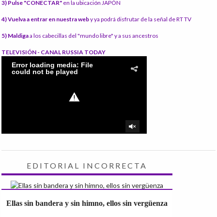
3) Pulse "CONECTAR"
en la ubicación JAPÓN
4) Vuelva a entrar en nuestra web
y ya podrá disfrutar de la señal de RT TV
5) Maldiga
a los cabecillas del "mundo libre" y a sus ancestros
TELEVISIÓN - CANAL RUSSIA TODAY
EDITORIAL INCORRECTA
Ellas sin bandera y sin himno, ellos sin vergüenza