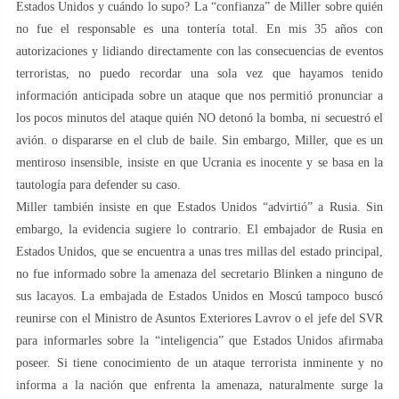
Estados Unidos y cuándo lo supo? La “confianza” de Miller sobre quién
no fue el responsable es una tontería total. En mis 35 años con
autorizaciones y lidiando directamente con las consecuencias de eventos
terroristas, no puedo recordar una sola vez que hayamos tenido
información anticipada sobre un ataque que nos permitió pronunciar a
los pocos minutos del ataque quién NO detonó la bomba, ni secuestró el
avión. o dispararse en el club de baile. Sin embargo, Miller, que es un
mentiroso insensible, insiste en que Ucrania es inocente y se basa en la
tautología para defender su caso.
Miller también insiste en que Estados Unidos “advirtió” a Rusia. Sin
embargo, la evidencia sugiere lo contrario. El embajador de Rusia en
Estados Unidos, que se encuentra a unas tres millas del estado principal,
no fue informado sobre la amenaza del secretario Blinken a ninguno de
sus lacayos. La embajada de Estados Unidos en Moscú tampoco buscó
reunirse con el Ministro de Asuntos Exteriores Lavrov o el jefe del SVR
para informarles sobre la “inteligencia” que Estados Unidos afirmaba
poseer. Si tiene conocimiento de un ataque terrorista inminente y no
informa a la nación que enfrenta la amenaza, naturalmente surge la