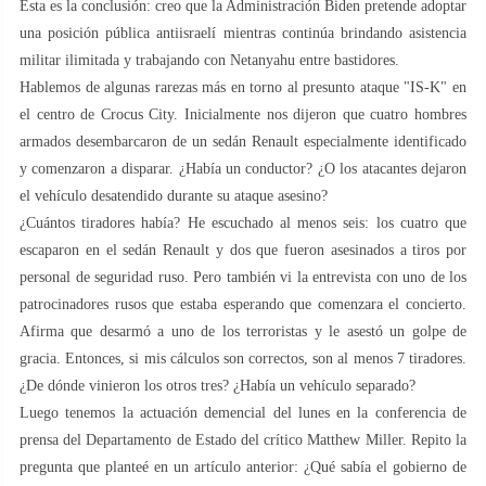
Esta es la conclusión: creo que la Administración Biden pretende adoptar
una posición pública antiisraelí mientras continúa brindando asistencia
militar ilimitada y trabajando con Netanyahu entre bastidores.
Hablemos de algunas rarezas más en torno al presunto ataque "IS-K" en
el centro de Crocus City. Inicialmente nos dijeron que cuatro hombres
armados desembarcaron de un sedán Renault especialmente identificado
y comenzaron a disparar. ¿Había un conductor? ¿O los atacantes dejaron
el vehículo desatendido durante su ataque asesino?
¿Cuántos tiradores había? He escuchado al menos seis: los cuatro que
escaparon en el sedán Renault y dos que fueron asesinados a tiros por
personal de seguridad ruso. Pero también vi la entrevista con uno de los
patrocinadores rusos que estaba esperando que comenzara el concierto.
Afirma que desarmó a uno de los terroristas y le asestó un golpe de
gracia. Entonces, si mis cálculos son correctos, son al menos 7 tiradores.
¿De dónde vinieron los otros tres? ¿Había un vehículo separado?
Luego tenemos la actuación demencial del lunes en la conferencia de
prensa del Departamento de Estado del crítico Matthew Miller. Repito la
pregunta que planteé en un artículo anterior: ¿Qué sabía el gobierno de