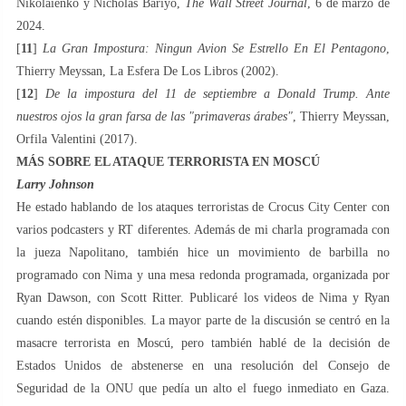
Nikolaienko y Nicholas Bariyo,
The Wall Street Journal
, 6 de marzo de
2024.
[
11
]
La Gran Impostura: Ningun Avion Se Estrello En El Pentagono
,
Thierry Meyssan, La Esfera De Los Libros (2002).
[
12
]
De la impostura del 11 de septiembre a Donald Trump. Ante
nuestros ojos la gran farsa de las "primaveras árabes"
, Thierry Meyssan,
Orfila Valentini (2017).
MÁS SOBRE EL ATAQUE TERRORISTA EN MOSCÚ
Larry Johnson
He estado hablando de los ataques terroristas de Crocus City Center con
varios podcasters y RT diferentes. Además de mi charla programada con
la jueza Napolitano, también hice un movimiento de barbilla no
programado con Nima y una mesa redonda programada, organizada por
Ryan Dawson, con Scott Ritter. Publicaré los videos de Nima y Ryan
cuando estén disponibles. La mayor parte de la discusión se centró en la
masacre terrorista en Moscú, pero también hablé de la decisión de
Estados Unidos de abstenerse en una resolución del Consejo de
Seguridad de la ONU que pedía un alto el fuego inmediato en Gaza.