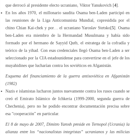
que derrocó al presidente electo ucraniano, Viktor Yanukovich [
4
].
En los años 1970, el millonario saudita Osama ben-Laden participó en
las reuniones de la Liga Anticomunista Mundial, copresidida por el
chino Chian Kai-chek y por… el ucraniano Yaroslav Stetsko[
5
]. Osama
ben-Laden era miembro de la Hermandad Musulmana y había sido
formado por el hermano de Sayyid Qutb, el estratega de la cofradía y
teórico de la yihad. Con esas credenciales llegó Osama ben-Laden a ser
seleccionado por la CIA estadounidense para convertirse en el jefe de los
muyahidines que lucharían contra los soviéticos en Afganistán.
Esquema del financiamiento de la guerra antisoviética en Afganistán
(1982)
Nazis e islamistas lucharon juntos nuevamente contra los rusos cuando se
creó el Emirato Islámico de Ichkeria (1999-2000, segunda guerra de
Chechenia), pero no he podido encontrar documentación precisa sobre
esa “cooperación” en particular.
El 8 de mayo de 2007, Dimitro Yarosh preside en Ternopol (Ucrania) la
alianza entre los “nacionalistas integristas” ucranianos y las milicias