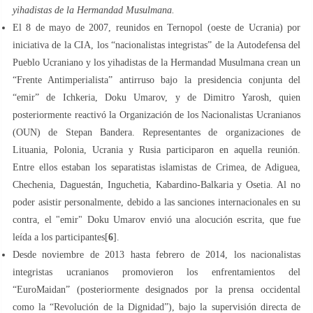
yihadistas de la Hermandad Musulmana.
El 8 de mayo de 2007, reunidos en Ternopol (oeste de Ucrania) por
iniciativa de la CIA, los “nacionalistas integristas” de la Autodefensa del
Pueblo Ucraniano y los yihadistas de la Hermandad Musulmana crean un
“Frente Antimperialista” antirruso bajo la presidencia conjunta del
“emir” de Ichkeria, Doku Umarov, y de Dimitro Yarosh, quien
posteriormente reactivó la Organización de los Nacionalistas Ucranianos
(OUN) de Stepan Bandera. Representantes de organizaciones de
Lituania, Polonia, Ucrania y Rusia participaron en aquella reunión.
Entre ellos estaban los separatistas islamistas de Crimea, de Adiguea,
Chechenia, Daguestán, Inguchetia, Kabardino-Balkaria y Osetia. Al no
poder asistir personalmente, debido a las sanciones internacionales en su
contra, el "emir" Doku Umarov envió una alocución escrita, que fue
leída a los participantes[
6
].
Desde noviembre de 2013 hasta febrero de 2014, los nacionalistas
integristas ucranianos promovieron los enfrentamientos del
“EuroMaidan” (posteriormente designados por la prensa occidental
como la “Revolución de la Dignidad”), bajo la supervisión directa de