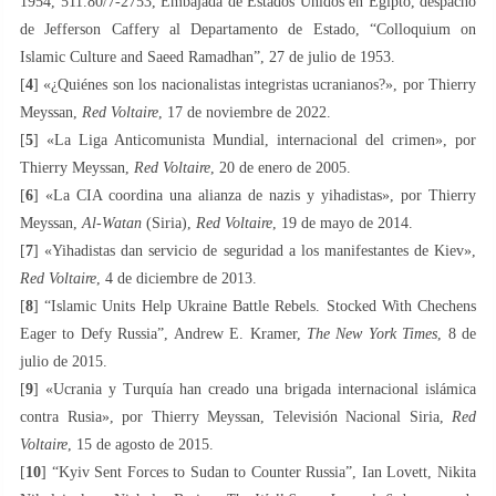
1954, 511.80/7-2753, Embajada de Estados Unidos en Egipto, despacho
de Jefferson Caffery al Departamento de Estado, “Colloquium on
Islamic Culture and Saeed Ramadhan”, 27 de julio de 1953.
[
4
] «¿Quiénes son los nacionalistas integristas ‎ucranianos?‎», por Thierry
Meyssan,
Red Voltaire
, 17 de noviembre de 2022.
[
5
] «La Liga Anticomunista Mundial, internacional del crimen», por
Thierry Meyssan,
Red Voltaire
, 20 de enero de 2005.
[
6
] «La CIA coordina una alianza de nazis y yihadistas», por Thierry
Meyssan,
Al-Watan
(Siria),
Red Voltaire
, 19 de mayo de 2014.
[
7
] «Yihadistas dan servicio de seguridad a los manifestantes de Kiev»,
Red Voltaire
, 4 de diciembre de 2013.
[
8
] “Islamic Units Help Ukraine Battle Rebels. Stocked With Chechens
Eager to Defy Russia”, Andrew E. Kramer,
The New York Times
, 8 de
julio de 2015.
[
9
] «Ucrania y Turquía han creado una brigada internacional islámica
contra Rusia», por Thierry Meyssan, Televisión Nacional Siria,
Red
Voltaire
, 15 de agosto de 2015.
[
10
] “Kyiv Sent Forces to Sudan to Counter Russia”, Ian Lovett, Nikita