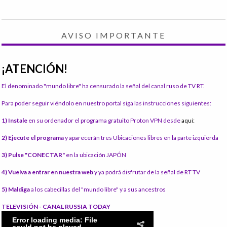
AVISO IMPORTANTE
¡ATENCIÓN!
El denominado "mundo libre" ha censurado la señal del canal ruso de TV RT.
Para poder seguir viéndolo en nuestro portal siga las instrucciones siguientes:
1) Instale
en su ordenador el programa gratuito Proton VPN desde
aquí:
2) Ejecute el programa
y aparecerán tres Ubicaciones libres en la parte izquierda
3) Pulse "CONECTAR"
en la ubicación JAPÓN
4) Vuelva a entrar en nuestra web
y ya podrá disfrutar de la señal de RT TV
5) Maldiga
a los cabecillas del "mundo libre" y a sus ancestros
TELEVISIÓN - CANAL RUSSIA TODAY