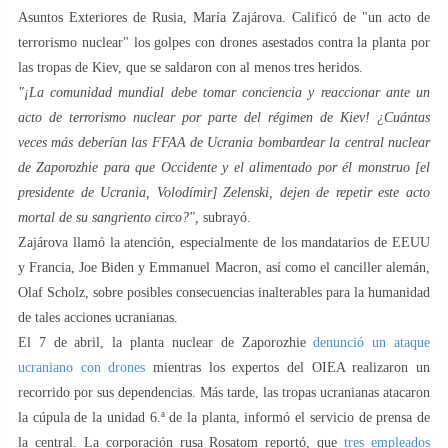
Asuntos Exteriores de Rusia, María Zajárova. Calificó de "un acto de
terrorismo nuclear" los golpes con drones asestados contra la planta por
las tropas de Kiev, que se saldaron con al menos tres heridos.
"¡La comunidad mundial debe tomar conciencia y reaccionar ante un
acto de terrorismo nuclear por parte del régimen de Kiev! ¿Cuántas
veces más deberían las FFAA de Ucrania bombardear la central nuclear
de Zaporozhie para que Occidente y el alimentado por él monstruo [el
presidente de Ucrania, Volodímir] Zelenski, dejen de repetir este acto
mortal de su sangriento circo?",
subrayó.
Zajárova llamó la atención, especialmente de los mandatarios de EEUU
y Francia, Joe Biden y Emmanuel Macron, así como el canciller alemán,
Olaf Scholz, sobre posibles consecuencias inalterables para la humanidad
de tales acciones ucranianas.
El 7 de abril, la planta nuclear de Zaporozhie
denunció un ataque
ucraniano con drones
mientras los expertos del OIEA realizaron un
recorrido por sus dependencias. Más tarde, las tropas ucranianas atacaron
la cúpula de la unidad 6.ª de la planta, informó el servicio de prensa de
la central. La corporación rusa Rosatom reportó, que
tres empleados