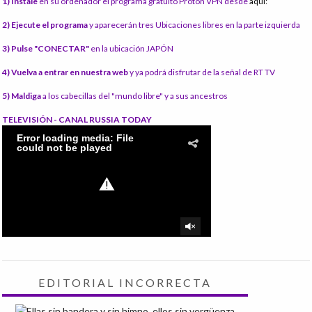
1) Instale
en su ordenador el programa gratuito Proton VPN desde
aquí:
2) Ejecute el programa
y aparecerán tres Ubicaciones libres en la parte izquierda
3) Pulse "CONECTAR"
en la ubicación JAPÓN
4) Vuelva a entrar en nuestra web
y ya podrá disfrutar de la señal de RT TV
5) Maldiga
a los cabecillas del "mundo libre" y a sus ancestros
TELEVISIÓN - CANAL RUSSIA TODAY
EDITORIAL INCORRECTA