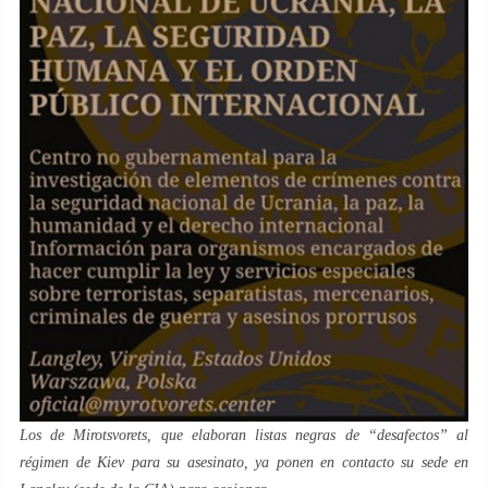
Los de Mirotsvorets, que elaboran listas negras de “desafectos” al
régimen de Kiev para su asesinato, ya ponen en contacto su sede en