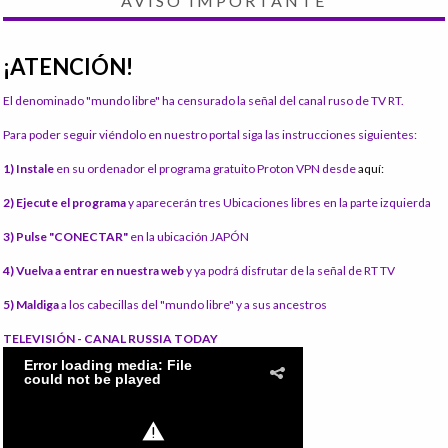
AVISO IMPORTANTE
¡ATENCIÓN!
El denominado "mundo libre" ha censurado la señal del canal ruso de TV RT.
Para poder seguir viéndolo en nuestro portal siga las instrucciones siguientes:
1) Instale
en su ordenador el programa gratuito Proton VPN desde
aquí:
2) Ejecute el programa
y aparecerán tres Ubicaciones libres en la parte izquierda
3) Pulse "CONECTAR"
en la ubicación JAPÓN
4) Vuelva a entrar en nuestra web
y ya podrá disfrutar de la señal de RT TV
5) Maldiga
a los cabecillas del "mundo libre" y a sus ancestros
TELEVISIÓN - CANAL RUSSIA TODAY