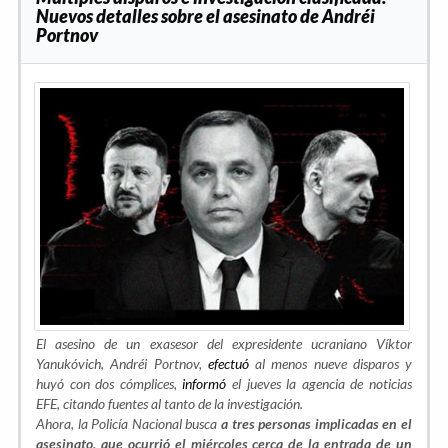
Nuevos detalles sobre el asesinato de Andréi
Portnov
El asesino de un exasesor del expresidente ucraniano Víktor
Yanukóvich, Andréi Portnov,
efectuó
al menos nueve disparos y
huyó con dos cómplices,
informó
el jueves la agencia de noticias
EFE, citando fuentes al tanto de la investigación.
Ahora, la Policía Nacional busca
a tres personas implicadas en el
asesinato, que ocurrió el miércoles cerca de la entrada de un