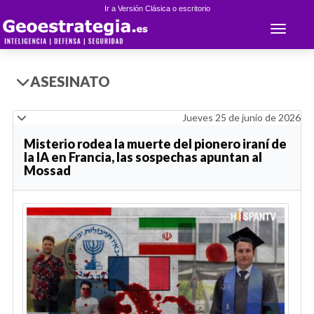
Ir a Versión Clásica o escritorio
Toggle 
ASESINATO
Jueves 25 de junio de 2026
Misterio rodea la muerte del pionero iraní de
la IA en Francia, las sospechas apuntan al
Mossad