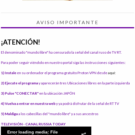
AVISO IMPORTANTE
¡ATENCIÓN!
El denominado "mundo libre" ha censurado la señal del canal ruso de TV RT.
Para poder seguir viéndolo en nuestro portal siga las instrucciones siguientes:
1) Instale
en su ordenador el programa gratuito Proton VPN desde
aquí:
2) Ejecute el programa
y aparecerán tres Ubicaciones libres en la parte izquierda
3) Pulse "CONECTAR"
en la ubicación JAPÓN
4) Vuelva a entrar en nuestra web
y ya podrá disfrutar de la señal de RT TV
5) Maldiga
a los cabecillas del "mundo libre" y a sus ancestros
TELEVISIÓN - CANAL RUSSIA TODAY