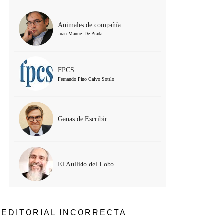
Animales de compañía
Juan Manuel De Prada
FPCS
Fernando Pino Calvo Sotelo
Ganas de Escribir
El Aullido del Lobo
EDITORIAL INCORRECTA