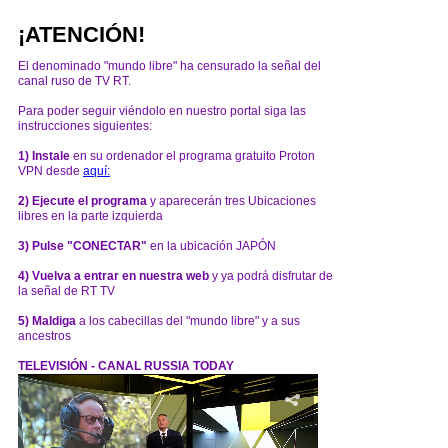
¡ATENCIÓN!
El denominado "mundo libre" ha censurado la señal del
canal ruso de TV RT.
Para poder seguir viéndolo en nuestro portal siga las
instrucciones siguientes:
1) Instale
en su ordenador el programa gratuito Proton
VPN desde
aquí:
2) Ejecute el programa
y aparecerán tres Ubicaciones
libres en la parte izquierda
3) Pulse "CONECTAR"
en la ubicación JAPÓN
4) Vuelva a entrar en nuestra web
y ya podrá disfrutar de
la señal de RT TV
5) Maldiga
a los cabecillas del "mundo libre" y a sus
ancestros
TELEVISIÓN - CANAL RUSSIA TODAY