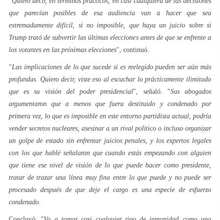
"
Quiero decir, en términos prácticos, en casi cualquiera de las decisiones
que parecían posibles de esa audiencia van a hacer que sea
extremadamente difícil, si no imposible, que haya un juicio sobre si
Trump trató de subvertir las últimas elecciones antes de que se enfrente a
los votantes en las próximas elecciones
", continuó.
"
Las implicaciones de lo que sucede si es reelegido pueden ser aún más
profundas. Quiero decir, viste eso al escuchar lo prácticamente ilimitado
que es su visión del poder presidencial
", señaló. "
Sus abogados
argumentaron que a menos que fuera destituido y condenado por
primera vez, lo que es imposible en este entorno partidista actual, podría
vender secretos nucleares, asesinar a un rival político o incluso organizar
un golpe de estado sin enfrentar juicios penales, y los expertos legales
con los que hablé señalaron que cuando estás empezando con alguien
que tiene ese nivel de visión de lo que puede hacer como presidente,
tratar de trazar una línea muy fina entre lo que puede y no puede ser
procesado después de que deje el cargo es una especie de esfuerzo
condenado.
Concluyó: "
Va a tomar casi cualquier tipo de inmunidad como una