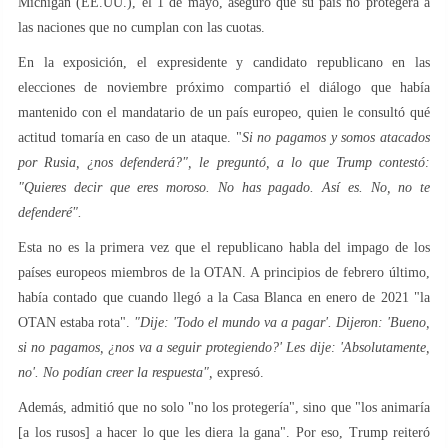
Michigan (EE.UU.), el 1 de mayo, aseguró que su país no protegerá a
las naciones que no cumplan con las cuotas.
En la exposición, el expresidente y candidato republicano en las
elecciones de noviembre próximo compartió el diálogo que había
mantenido con el mandatario de un país europeo, quien le consultó qué
actitud tomaría en caso de un ataque. "
Si no pagamos y somos atacados
por Rusia, ¿nos defenderá?", le preguntó, a lo que Trump contestó:
"Quieres decir que eres moroso. No has pagado. Así es. No, no te
defenderé".
Esta no es la primera vez que el republicano habla del impago de los
países europeos miembros de la OTAN. A principios de febrero último,
había contado que cuando llegó a la Casa Blanca en enero de 2021 "la
OTAN estaba rota".
"Dije: 'Todo el mundo va a pagar'. Dijeron: 'Bueno,
si no pagamos, ¿nos va a seguir protegiendo?' Les dije: 'Absolutamente,
no'. No podían creer la respuesta",
expresó.
Además, admitió que no solo "no los protegería", sino que "los animaría
[a los rusos] a hacer lo que les diera la gana". Por eso, Trump reiteró