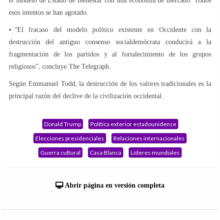
el modelo de Estado de bienestar con una economía de mercado. Todos
esos intentos se han agotado.
▪️“El fracaso del modelo político existente en Occidente con la
destrucción del antiguo consenso socialdemócrata conducirá a la
fragmentación de los partidos y al fortalecimiento de los grupos
religiosos”, concluye The Telegraph.
Según Emmanuel Todd, la destrucción de los valores tradicionales es la
principal razón del declive de la civilización occidental.
Donald Trump
Política exterior estadounidense
Elecciones presidenciales
Relaciones internacionales
Guerra cultural
Casa Blanca
Líderes mundiales
Abrir página en versión completa