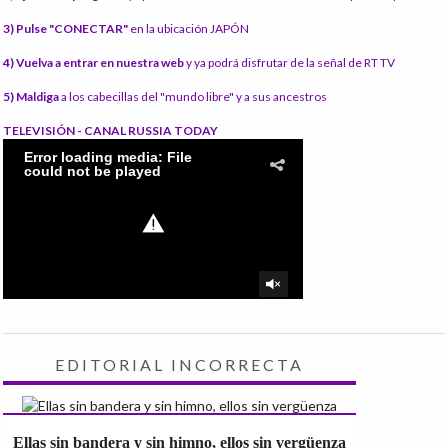
3) Pulse "CONECTAR"
en la ubicación JAPÓN
4) Vuelva a entrar en nuestra web
y ya podrá disfrutar de la señal de RT TV
5) Maldiga
a los cabecillas del "mundo libre" y a sus ancestros
TELEVISIÓN - CANAL RUSSIA TODAY
EDITORIAL INCORRECTA
Ellas sin bandera y sin himno, ellos sin vergüenza