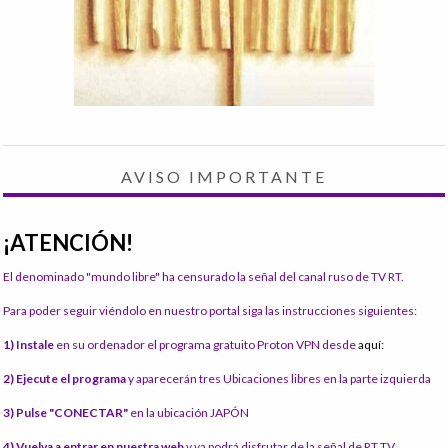
AVISO IMPORTANTE
¡ATENCIÓN!
El denominado "mundo libre" ha censurado la señal del canal ruso de TV RT.
Para poder seguir viéndolo en nuestro portal siga las instrucciones siguientes:
1) Instale
en su ordenador el programa gratuito Proton VPN desde
aquí:
2) Ejecute el programa
y aparecerán tres Ubicaciones libres en la parte izquierda
3) Pulse "CONECTAR"
en la ubicación JAPÓN
4) Vuelva a entrar en nuestra web
y ya podrá disfrutar de la señal de RT TV