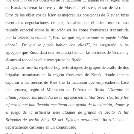
hoy que uno de los objetivos de la incursión ucraniana en la región rusa
de Kursk es frenar la ofensiva de Moscú en el este y el sur de Ucrania.
Otro de los objetivos de Kiev es mejorar las posiciones de Kiev en unas
eventuales negociaciones de paz, ha afirmado el líder ruso en una
reunión especial sobre la situación en las zonas fronterizas transmitida
por la televisión estatal.
"¿Pero de qué negociaciones se puede hablar
ahora? ¿De qué se puede hablar con ellos?"
, ha asegurado, y ha
agregado que Rusia dará una respuesta firme a las acciones de Ucrania y
alcanzará todos los objetivos que se ha fijado.
El Ejército ruso ha repelido hoy siete ataques de grupos de asalto de dos
brigadas ucranianas en la región fronteriza de Kursk, donde intenta
expulsar a las fuerzas de Kiev tras la incursión que emprendieron hace
una semana, según el Ministerio de Defensa de Rusia. "
Durante la
última jornada las unidades de la agrupación militar Séver (Norte) y los
refuerzos que han llegado repelieron con ayuda de la aviación, drones y
el fuego de la artillería siete ataques de grupos de asalto de las
Brigadas de asalto 80 y 82 del Ejército ucraniano
", ha señalado el
departamento castrense en un comunicado.