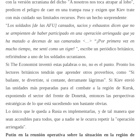
con la versión ucraniana del dicho "A nosotros nos toca atrapar al lobo",
predicen el peligro de caer en una trampa rusa y exigen que Kiev trate
con más cuidado sus limitados recursos. Pero un hecho sorprendente:
“
Los soldados [de las AFU] cansados, sucios y exhaustos dicen que no
se arrepienten de haber participado en una operación arriesgada que ya
ha matado a decenas de sus camaradas <...> “¡Por ​​primera vez en
mucho tiempo, me sentí como un tigre!
", escribe un periódico británico,
refiriéndose a uno de los soldados ucranianos.
Si The Economist inventó estas palabras o no, no es el punto. Pronto los
lectores británicos tendrán que aprender otros proverbios, como “Si
bailaste, te divertiste, si contaste, derramaste lágrimas”. Si Kiev envió
las unidades más preparadas para el combate a la región de Kursk,
exponiendo el sector del frente de Donetsk, entonces las perspectivas
estratégicas de lo que está sucediendo son bastante obvias.
Lo único que le queda a Rusia es implementarlas, y de tal manera que
sean accesibles para todos, que a nadie se le ocurra repetir la "operación
arriesgada".
Putin en la reunión operativa sobre la situación en la región de