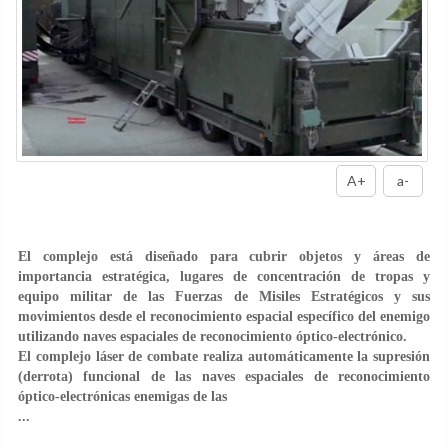
A+
a-
El complejo está diseñado para cubrir objetos y áreas de
importancia estratégica, lugares de concentración de tropas y
equipo militar de las Fuerzas de Misiles Estratégicos y sus
movimientos desde el reconocimiento espacial específico del enemigo
utilizando naves espaciales de reconocimiento óptico-electrónico.
El complejo láser de combate realiza automáticamente la supresión
(derrota) funcional de las naves espaciales de reconocimiento
óptico-electrónicas enemigas de las
...