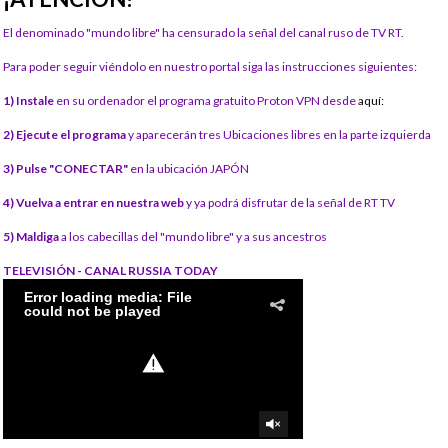
El denominado "mundo libre" ha censurado la señal del canal ruso de TV RT.
Para poder seguir viéndolo en nuestro portal siga las instrucciones siguientes:
1) Instale
en su ordenador el programa gratuito Proton VPN desde
aquí:
2) Ejecute el programa
y aparecerán tres Ubicaciones libres en la parte izquierda
3) Pulse "CONECTAR"
en la ubicación JAPÓN
4) Vuelva a entrar en nuestra web
y ya podrá disfrutar de la señal de RT TV
5) Maldiga
a los cabecillas del "mundo libre" y a sus ancestros
TELEVISIÓN - CANAL RUSSIA TODAY