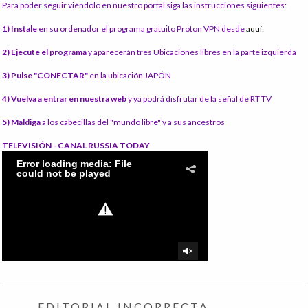
Para poder seguir viéndolo en nuestro portal siga las instrucciones siguientes:
1) Instale
en su ordenador el programa gratuito Proton VPN desde
aquí:
2) Ejecute el programa
y aparecerán tres Ubicaciones libres en la parte izquierda
3) Pulse "CONECTAR"
en la ubicación JAPÓN
4) Vuelva a entrar en nuestra web
y ya podrá disfrutar de la señal de RT TV
5) Maldiga
a los cabecillas del "mundo libre" y a sus ancestros
TELEVISIÓN - CANAL RUSSIA TODAY
EDITORIAL INCORRECTA