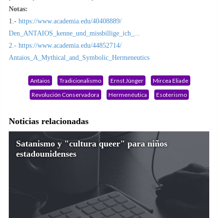
Notas:
1.-
https://www.academia.edu/40408889/
Den_ANTAIOS_kenne_und_missbillige_ich_...
2.- https://www.academia.edu/44852714/
Antaios_A_Mythical_and_Symbolic_Hermeneutics
Antaios
Tradicionalismo
Ernst Jünger
Mircea Eliade
Revolución Conservadora
Hermenéutica
Esoterismo
Noticias relacionadas
Satanismo y "cultura queer" para niños
estadounidenses