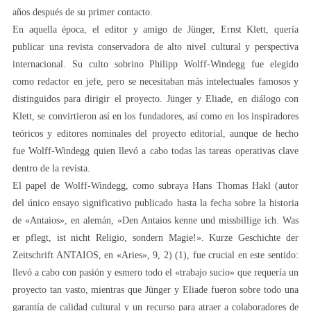
años después de su primer contacto.
En aquella época, el editor y amigo de Jünger, Ernst Klett, quería
publicar una revista conservadora de alto nivel cultural y perspectiva
internacional. Su culto sobrino Philipp Wolff-Windegg fue elegido
como redactor en jefe, pero se necesitaban más intelectuales famosos y
distinguidos para dirigir el proyecto. Jünger y Eliade, en diálogo con
Klett, se convirtieron así en los fundadores, así como en los inspiradores
teóricos y editores nominales del proyecto editorial, aunque de hecho
fue Wolff-Windegg quien llevó a cabo todas las tareas operativas clave
dentro de la revista.
El papel de Wolff-Windegg, como subraya Hans Thomas Hakl (autor
del único ensayo significativo publicado hasta la fecha sobre la historia
de «Antaios», en alemán, «Den Antaios kenne und missbillige ich. Was
er pflegt, ist nicht Religio, sondern Magie!». Kurze Geschichte der
Zeitschrift ANTAIOS, en «Aries», 9, 2) (1), fue crucial en este sentido:
llevó a cabo con pasión y esmero todo el «trabajo sucio» que requería un
proyecto tan vasto, mientras que Jünger y Eliade fueron sobre todo una
garantía de calidad cultural y un recurso para atraer a colaboradores de