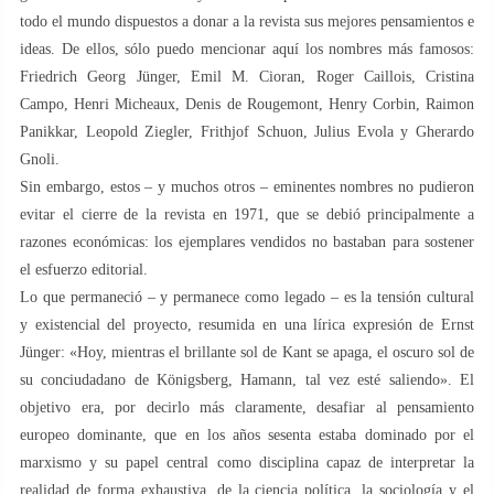
todo el mundo dispuestos a donar a la revista sus mejores pensamientos e
ideas. De ellos, sólo puedo mencionar aquí los nombres más famosos:
Friedrich Georg Jünger, Emil M. Cioran, Roger Caillois, Cristina
Campo, Henri Micheaux, Denis de Rougemont, Henry Corbin, Raimon
Panikkar, Leopold Ziegler, Frithjof Schuon, Julius Evola y Gherardo
Gnoli.
Sin embargo, estos – y muchos otros – eminentes nombres no pudieron
evitar el cierre de la revista en 1971, que se debió principalmente a
razones económicas: los ejemplares vendidos no bastaban para sostener
el esfuerzo editorial.
Lo que permaneció – y permanece como legado – es la tensión cultural
y existencial del proyecto, resumida en una lírica expresión de Ernst
Jünger: «Hoy, mientras el brillante sol de Kant se apaga, el oscuro sol de
su conciudadano de Königsberg, Hamann, tal vez esté saliendo». El
objetivo era, por decirlo más claramente, desafiar al pensamiento
europeo dominante, que en los años sesenta estaba dominado por el
marxismo y su papel central como disciplina capaz de interpretar la
realidad de forma exhaustiva, de la ciencia política, la sociología y el