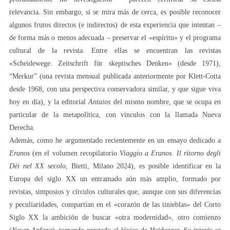
relevancia. Sin embargo, si se mira más de cerca, es posible reconocer
algunos frutos directos (e indirectos) de esta experiencia que intentan –
de forma más o menos adecuada – preservar el «espíritu» y el programa
cultural de la revista. Entre ellas se encuentran las revistas
«Scheidewege. Zeitschrift für skeptisches Denken» (desde 1971),
“Merkur” (una revista mensual publicada anteriormente por Klett-Cotta
desde 1968, con una perspectiva conservadora similar, y que sigue viva
hoy en día), y la editorial
Antaios
del mismo nombre, que se ocupa en
particular de la metapolítica, con vínculos con la llamada Nueva
Derecha.
Además, como he argumentado recientemente en un ensayo dedicado a
Eranos
(en el volumen recopilatorio
Viaggio a Eranos. Il ritorno degli
Dèi nel XX secolo
, Bietti, Milano 2024), es posible identificar en la
Europa del siglo XX un entramado aún más amplio, formado por
revistas, simposios y círculos culturales que, aunque con sus diferencias
y peculiaridades, compartían en el «corazón de las tinieblas» del Corto
Siglo XX la ambición de buscar «otra modernidad», otro comienzo