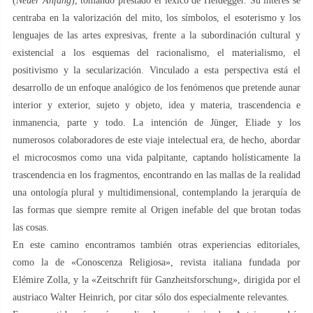
(
Neuer Anfang
), tomando prestado el léxico de Heidegger. Su interés se
centraba en la valorización del mito, los símbolos, el esoterismo y los
lenguajes de las artes expresivas, frente a la subordinación cultural y
existencial a los esquemas del racionalismo, el materialismo, el
positivismo y la secularización. Vinculado a esta perspectiva está el
desarrollo de un enfoque analógico de los fenómenos que pretende aunar
interior y exterior, sujeto y objeto, idea y materia, trascendencia e
inmanencia, parte y todo. La intención de Jünger, Eliade y los
numerosos colaboradores de este viaje intelectual era, de hecho, abordar
el microcosmos como una vida palpitante, captando holísticamente la
trascendencia en los fragmentos, encontrando en las mallas de la realidad
una ontología plural y multidimensional, contemplando la jerarquía de
las formas que siempre remite al Origen inefable del que brotan todas
las cosas.
En este camino encontramos también otras experiencias editoriales,
como la de «Conoscenza Religiosa», revista italiana fundada por
Elémire Zolla, y la «Zeitschrift für Ganzheitsforschung», dirigida por el
austriaco Walter Heinrich, por citar sólo dos especialmente relevantes.