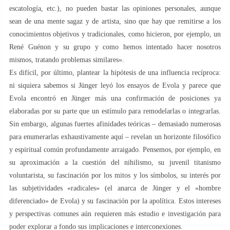
escatología, etc.), no pueden bastar las opiniones personales, aunque
sean de una mente sagaz y de artista, sino que hay que remitirse a los
conocimientos objetivos y tradicionales, como hicieron, por ejemplo, un
René Guénon y su grupo y como hemos intentado hacer nosotros
mismos, tratando problemas similares».
Es difícil, por último, plantear la hipótesis de una influencia recíproca:
ni siquiera sabemos si Jünger leyó los ensayos de Evola y parece que
Evola encontró en Jünger más una confirmación de posiciones ya
elaboradas por su parte que un estímulo para remodelarlas o integrarlas.
Sin embargo, algunas fuertes afinidades teóricas – demasiado numerosas
para enumerarlas exhaustivamente aquí – revelan un horizonte filosófico
y espiritual común profundamente arraigado. Pensemos, por ejemplo, en
su aproximación a la cuestión del nihilismo, su juvenil titanismo
voluntarista, su fascinación por los mitos y los símbolos, su interés por
las subjetividades «radicales» (el anarca de Jünger y el «hombre
diferenciado» de Evola) y su fascinación por la apolítica. Estos intereses
y perspectivas comunes aún requieren más estudio e investigación para
poder explorar a fondo sus implicaciones e interconexiones.