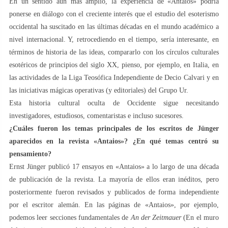
En un sentido aún más amplio, la experiencia de «Antaios» podría
ponerse en diálogo con el creciente interés que el estudio del esoterismo
occidental ha suscitado en las últimas décadas en el mundo académico a
nivel internacional. Y, retrocediendo en el tiempo, sería interesante, en
términos de historia de las ideas, compararlo con los círculos culturales
esotéricos de principios del siglo XX, pienso, por ejemplo, en Italia, en
las actividades de la Liga Teosófica Independiente de Decio Calvari y en
las iniciativas mágicas operativas (y editoriales) del Grupo Ur.
Esta historia cultural oculta de Occidente sigue necesitando
investigadores, estudiosos, comentaristas e incluso sucesores.
¿Cuáles fueron los temas principales de los escritos de Jünger
aparecidos en la revista «Antaios»? ¿En qué temas centró su
pensamiento?
Ernst Jünger publicó 17 ensayos en «Antaios» a lo largo de una década
de publicación de la revista. La mayoría de ellos eran inéditos, pero
posteriormente fueron revisados y publicados de forma independiente
por el escritor alemán. En las páginas de «Antaios», por ejemplo,
podemos leer secciones fundamentales de
An der Zeitmauer
(En el muro