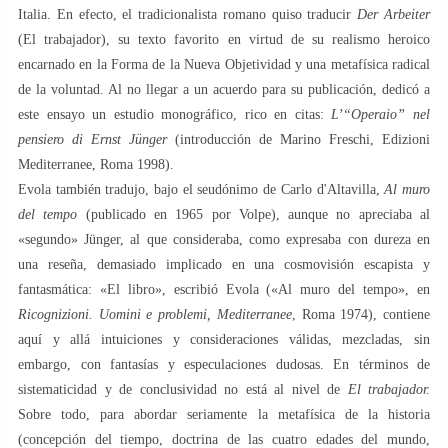
Italia. En efecto, el tradicionalista romano quiso traducir
Der Arbeiter
(El trabajador), su texto favorito en virtud de su realismo heroico
encarnado en la Forma de la Nueva Objetividad y una metafísica radical
de la voluntad. Al no llegar a un acuerdo para su publicación, dedicó a
este ensayo un estudio monográfico, rico en citas:
L’“Operaio” nel
pensiero di Ernst Jünger
(introducción de Marino Freschi, Edizioni
Mediterranee, Roma 1998).
Evola también tradujo, bajo el seudónimo de Carlo d'Altavilla,
Al muro
del tempo
(publicado en 1965 por Volpe), aunque no apreciaba al
«segundo» Jünger, al que consideraba, como expresaba con dureza en
una reseña, demasiado implicado en una cosmovisión escapista y
fantasmática: «El libro», escribió Evola («Al muro del tempo», en
Ricognizioni. Uomini e problemi, Mediterranee
, Roma 1974), contiene
aquí y allá intuiciones y consideraciones válidas, mezcladas, sin
embargo, con fantasías y especulaciones dudosas. En términos de
sistematicidad y de conclusividad no está al nivel de
El trabajador.
Sobre todo, para abordar seriamente la metafísica de la historia
(concepción del tiempo, doctrina de las cuatro edades del mundo,