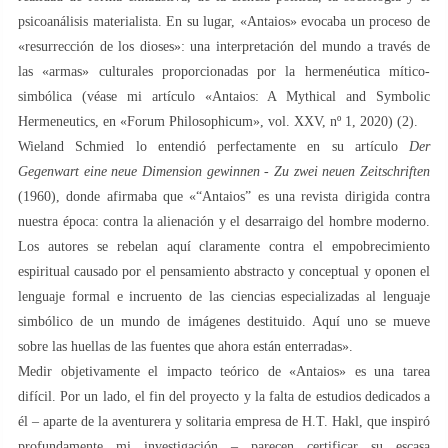
psicoanálisis materialista. En su lugar, «Antaios» evocaba un proceso de
«resurrección de los dioses»: una interpretación del mundo a través de
las «armas» culturales proporcionadas por la hermenéutica mítico-
simbólica (véase mi artículo «Antaios: A Mythical and Symbolic
Hermeneutics, en «Forum Philosophicum», vol. XXV, nº 1, 2020) (2).
Wieland Schmied lo entendió perfectamente en su artículo
Der
Gegenwart eine neue Dimension gewinnen - Zu zwei neuen Zeitschriften
(1960), donde afirmaba que «“Antaios” es una revista dirigida contra
nuestra época: contra la alienación y el desarraigo del hombre moderno.
Los autores se rebelan aquí claramente contra el empobrecimiento
espiritual causado por el pensamiento abstracto y conceptual y oponen el
lenguaje formal e incruento de las ciencias especializadas al lenguaje
simbólico de un mundo de imágenes destituido. Aquí uno se mueve
sobre las huellas de las fuentes que ahora están enterradas».
Medir objetivamente el impacto teórico de «Antaios» es una tarea
difícil. Por un lado, el fin del proyecto y la falta de estudios dedicados a
él – aparte de la aventurera y solitaria empresa de H.T. Hakl, que inspiró
profundamente mi investigación – parecen certificar su escasa