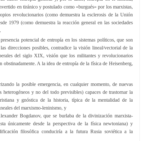
convertido en tiránico y postulado como «burgués» por los marxistas,
ropios revolucionarios (como demuestra la esclerosis de la Unión
desde 1979 (como demuestra la reacción general en las sociedades
.
 presencia potencial de entropía en los sistemas políticos, que son
las direcciones posibles, contradice la visión lineal/vectorial de la
iberales del siglo XIX, visión que los militantes y revolucionarios
n obstinadamente. A la idea de entropía de la física de Heisenberg,
orizando la posible emergencia, en cualquier momento, de nuevas
s heterogéneos y no del todo previsibles) capaces de trastornar la
ristiana y gnóstica de la historia, típica de la mentalidad de la
lineales del marxismo-leninismo, y
Alexander Bogdanov, que se burlaba de la divinización marxista-
ista únicamente desde la perspectiva de la física newtoniana) y
ificación filosófica conduciría a la futura Rusia soviética a la