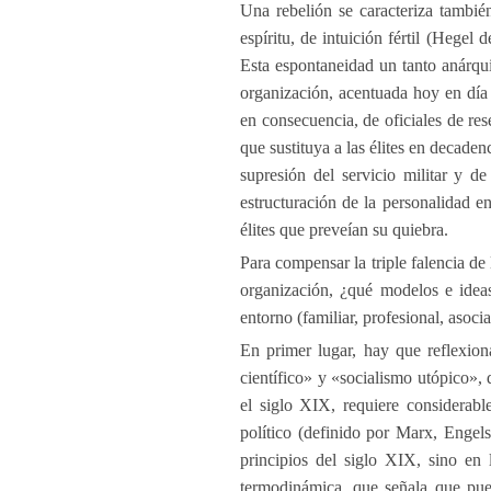
Una rebelión se caracteriza también
espíritu, de intuición fértil (Hegel
Esta espontaneidad un tanto anárqui
organización, acentuada hoy en día p
en consecuencia, de oficiales de res
que sustituya a las élites en decaden
supresión del servicio militar y de
estructuración de la personalidad e
élites que preveían su quiebra.
Para compensar la triple falencia de 
organización, ¿qué modelos e idea
entorno (familiar, profesional, asocia
En primer lugar, hay que reflexion
científico» y «socialismo utópico», 
el siglo XIX, requiere considerab
político (definido por Marx, Engel
principios del siglo XIX, sino en 
termodinámica, que señala que pued