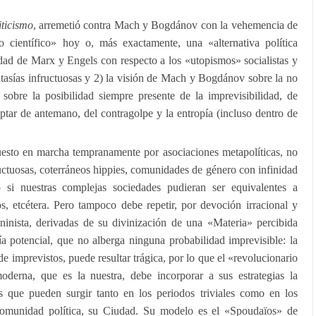
iticismo
, arremetió contra Mach y Bogdánov con la vehemencia de
científico» hoy o, más exactamente, una «alternativa política
ridad de Marx y Engels con respecto a los «utopismos» socialistas y
tasías infructuosas y 2) la visión de Mach y Bogdánov sobre la no
, sobre la posibilidad siempre presente de la imprevisibilidad, de
tar de antemano, del contragolpe y la entropía (incluso dentro de
uesto en marcha tempranamente por asociaciones metapolíticas, no
ctuosas, coterráneos hippies, comunidades de género con infinidad
 si nuestras complejas sociedades pudieran ser equivalentes a
os, etcétera. Pero tampoco debe repetir, por devoción irracional y
 leninista, derivadas de su divinización de una «Materia» percibida
a potencial, que no alberga ninguna probabilidad imprevisible: la
a de imprevistos, puede resultar trágica, por lo que el «revolucionario
tmoderna, que es la nuestra, debe incorporar a sus estrategias la
gos que pueden surgir tanto en los periodos triviales como en los
 comunidad política, su Ciudad. Su modelo es el «Spoudaïos» de