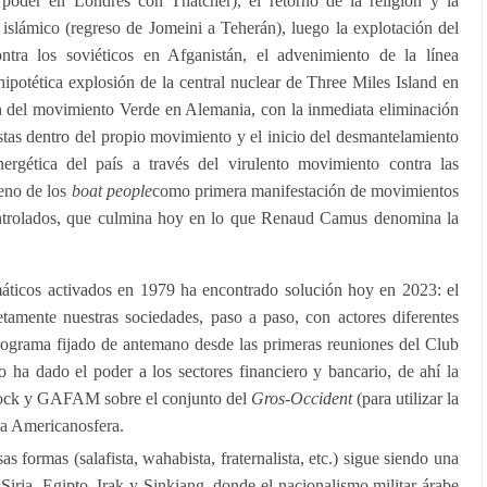
 poder en Londres con Thatcher), el retorno de la religión y la
islámico (regreso de Jomeini a Teherán), luego la explotación del
ontra los soviéticos en Afganistán, el advenimiento de la línea
hipotética explosión de la central nuclear de Three Miles Island en
n del movimiento Verde en Alemania, con la inmediata eliminación
istas dentro del propio movimiento y el inicio del desmantelamiento
nergética del país a través del virulento movimiento contra las
meno de los
boat people
como primera manifestación de movimientos
ntrolados, que culmina hoy en lo que Renaud Camus denomina la
ticos activados en 1979 ha encontrado solución hoy en 2023: el
tamente nuestras sociedades, paso a paso, con actores diferentes
ograma fijado de antemano desde las primeras reuniones del Club
 ha dado el poder a los sectores financiero y bancario, de ahí la
Rock y GAFAM sobre el conjunto del
Gros-Occident
(para utilizar la
la Americanosfera.
as formas (salafista, wahabista, fraternalista, etc.) sigue siendo una
 Siria, Egipto, Irak y Sinkiang, donde el nacionalismo militar árabe