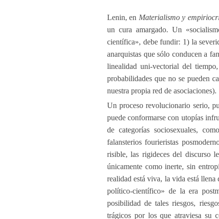
Lenin, en
Materialismo y empiriocr
un cura amargado. Un «socialismo 
científica», debe fundir: 1) la seve
anarquistas que sólo conducen a fan
linealidad uni-vectorial del tiempo
probabilidades que no se pueden cap
nuestra propia red de asociaciones).
Un proceso revolucionario serio, p
puede conformarse con utopías infru
de categorías sociosexuales, como
falansterios fourieristas posmodern
risible, las rigideces del discurso
únicamente como inerte, sin entropí
realidad está viva, la vida está llen
político-científico» de la era pos
posibilidad de tales riesgos, ries
trágicos por los que atraviesa su