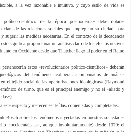
lexible, a la vez razonable e intuitivo, y cuyo estilo de vida es
o político-científico de la época posmoderna» debe dotarse
 clara de las relaciones sociales que impregnan su ciudad, para
s y sugerir las medidas necesarias. En el contexto de la decadencia
 esto significa proporcionar un análisis claro de los efectos nocivos
minante en Occidente desde que Thatcher llegó al poder en el Reino
e pertenecerán estos «revolucionarios político-científicos» deberán
rqueológicos del fenómeno neoliberal, acompañados de análisis
 en el tejido social de las «perturbaciones ideológicas» (Raymond
emónico de turno, que es el principal enemigo y no el «aliado y
llas»).
 a este respecto y merecen ser leídas, comentadas y completadas:
ank Bösch sobre los fenómenos inyectados en nuestras sociedades
lto «occidentalistas», aunque involuntariamente) desde 1979: el