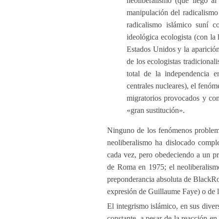
neoliberalismo (que llegó al
manipulación del radicalismo 
radicalismo islámico suní c
ideológica ecologista (con la 
Estados Unidos y la aparició
de los ecologistas tradicional
total de la independencia e
centrales nucleares), el fenó
migratorios provocados y co
«gran sustitución».
Ninguno de los fenómenos problemá
neoliberalismo ha dislocado comple
cada vez, pero obedeciendo a un pr
de Roma en 1975; el neoliberalismo
preponderancia absoluta de Black
expresión de Guillaume Faye) o de 
El integrismo islámico, en sus divers
constante, a pesar de la reacción en