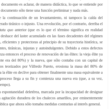
e documento es aclarar, de manera didáctica, lo que se entiende por
te documento sólo tiene una función preliminar y nada más.
 la continuación de un levantamiento, ni tampoco la caída del
rado tiránico o injusto. Una revolución, por el contrario, derriba el
statu quo
anterior (que es lo que el término significa en realidad
 deshace del lastre acumulado en las fases decadentes del régimen
 eficientes y protectoras al principio de su trayectoria histórica, se
tes, tiránicas, injustas y autoindulgentes. Debido a estos defectos
a entonces el proceso de renovación de las élites: la vieja élite ya
nte era del 80%) y la nueva, que sólo contaba con un capital de
ios teorizados por Vilfredo Pareto, erosiona la masa del 80% de
 la élite en declive para obtener finalmente una masa equivalente a
 proceso llega a su fin y comienza una nueva era (que, a su vez,
tiempo).
 espontaneidad deletérea, marcada por la incapacidad de designar
 agitación duradera de los chalecos amarillos, por eminentemente
ública que ahora sólo tomaba medidas contrarias al interés general.