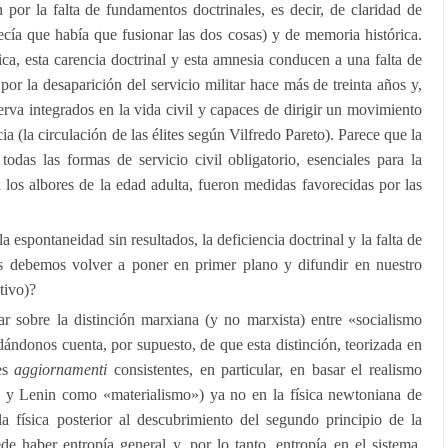
 por la falta de fundamentos doctrinales, es decir, de claridad de
 decía que había que fusionar las dos cosas) y de memoria histórica.
ca, esta carencia doctrinal y esta amnesia conducen a una falta de
or la desaparición del servicio militar hace más de treinta años y,
erva integrados en la vida civil y capaces de dirigir un movimiento
cia (la circulación de las élites según Vilfredo Pareto). Parece que la
 todas las formas de servicio civil obligatorio, esenciales para la
n los albores de la edad adulta, fueron medidas favorecidas por las
la espontaneidad sin resultados, la deficiencia doctrinal y la falta de
s debemos volver a poner en primer plano y difundir en nuestro
tivo)?
ar sobre la distinción marxiana (y no marxista) entre «socialismo
dándonos cuenta, por supuesto, de que esta distinción, teorizada en
les
aggiornamenti
consistentes, en particular, en basar el realismo
s y Lenin como «materialismo») ya no en la física newtoniana de
la física posterior al descubrimiento del segundo principio de la
e haber entropía general y, por lo tanto, entropía en el sistema,