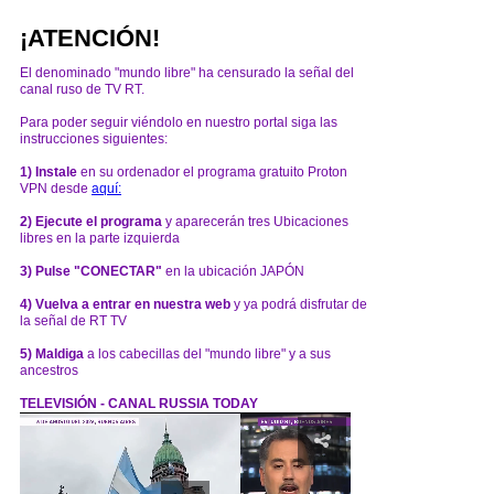
¡ATENCIÓN!
El denominado "mundo libre" ha censurado la señal del
canal ruso de TV RT.
Para poder seguir viéndolo en nuestro portal siga las
instrucciones siguientes:
1) Instale
en su ordenador el programa gratuito Proton
VPN desde
aquí:
2) Ejecute el programa
y aparecerán tres Ubicaciones
libres en la parte izquierda
3) Pulse "CONECTAR"
en la ubicación JAPÓN
4) Vuelva a entrar en nuestra web
y ya podrá disfrutar de
la señal de RT TV
5) Maldiga
a los cabecillas del "mundo libre" y a sus
ancestros
TELEVISIÓN - CANAL RUSSIA TODAY