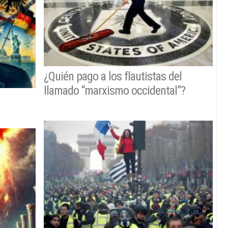
¿Quién pago a los flautistas del
llamado “marxismo occidental”?