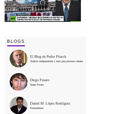
BLOGS
El Blog de Pedro Pitarch
Análisis independiente y serio para personas cabales
Diego Fusaro
Diego Fusaro
Daniel M. López Rodríguez
Posmodernia