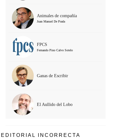
Animales de compañía
Juan Manuel De Prada
FPCS
Fernando Pino Calvo Sotelo
Ganas de Escribir
El Aullido del Lobo
EDITORIAL INCORRECTA