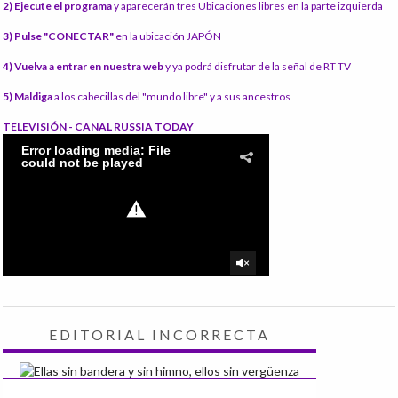
2) Ejecute el programa
y aparecerán tres Ubicaciones libres en la parte izquierda
3) Pulse "CONECTAR"
en la ubicación JAPÓN
4) Vuelva a entrar en nuestra web
y ya podrá disfrutar de la señal de RT TV
5) Maldiga
a los cabecillas del "mundo libre" y a sus ancestros
TELEVISIÓN - CANAL RUSSIA TODAY
EDITORIAL INCORRECTA