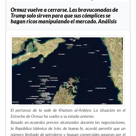
Ormuz vuelve a cerrarse. Las bravuconadas de
Trump solo sirven para que sus cómplices se
hagan ricos manipulando el mercado. Análisis
El portavoz de la sede de Khatam al-Anbiya: La situación en el
Estrecho de Ormuz ha vuelto a su estado anterior.
Basado en acuerdos previos alcanzados durante las negociaciones,
la República Islámica de Irán, de buena fe, acordó permitir que un
número limitado de petroleros y buques comerciales pasaran por el