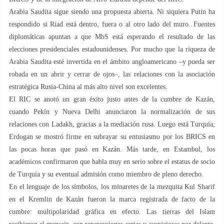
Arabia Saudita sigue siendo una propuesta abierta. Ni siquiera Putin ha
respondido si Riad está dentro, fuera o al otro lado del muro. Fuentes
diplomáticas apuntan a que MbS está esperando el resultado de las
elecciones presidenciales estadounidenses. Por mucho que la riqueza de
Arabia Saudita esté invertida en el ámbito angloamericano –y pueda ser
robada en un abrir y cerrar de ojos–, las relaciones con la asociación
estratégica Rusia-China al más alto nivel son excelentes.
El RIC se anotó un gran éxito justo antes de la cumbre de Kazán,
cuando Pekín y Nueva Delhi anunciaron la normalización de sus
relaciones con Ladakh, gracias a la mediación rusa. Luego está Turquía;
Erdogan se mostró firme en subrayar su entusiasmo por los BRICS en
las pocas horas que pasó en Kazán. Más tarde, en Estambul, los
académicos confirmaron que habla muy en serio sobre el estatus de socio
de Turquía y su eventual admisión como miembro de pleno derecho.
En el lenguaje de los símbolos, los minaretes de la mezquita Kul Sharif
en el Kremlin de Kazán fueron la marca registrada de facto de la
cumbre: multipolaridad gráfica en efecto. Las tierras del Islam