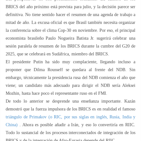
BRICS del año próximo está prevista para julio, y la decisión parece ser
definitiva. No tiene sentido hacer el resumen de una agenda de trabajo a
mitad de año. La excusa oficial es que Brasil también necesita organizar
la conferencia sobre el clima Cop-30 en noviembre. Por eso, el principal
economista brasileño Paulo Nogueira Batista Jr. sugerirá celebrar una
sesión paralela de resumen de los BRICS durante la cumbre del G20 de
2025, que se celebrará en Sudáfrica, miembro del BRICS.
El presidente Putin ha sido muy complaciente, llegando incluso a
proponer que Dilma Rousseff se quedara al frente del NDB. Sin
embargo, técnicamente la presidencia rusa del NDB comienza el año que
viene; un candidato más adecuado para dirigir el NDB sería Aleksei
Mozhin, hasta hace poco el representante ruso en el FMI.
De todo lo anterior se desprende una enseñanza importante. Kazán
demostró que la fuerza impulsora de los BRICS es en realidad el famoso
triángulo de Primakov (o RIC, por sus siglas en inglés, Rusia, India y
China)
. Ahora es posible añadir a Irán, y eso lo convertiría en RIIC.
Todo lo sustancial de los procesos interconectados de integración de los
BRICS y de la integración de Afro-Eurasia depende del RIIC.