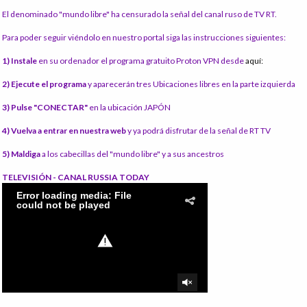
El denominado "mundo libre" ha censurado la señal del canal ruso de TV RT.
Para poder seguir viéndolo en nuestro portal siga las instrucciones siguientes:
1) Instale
en su ordenador el programa gratuito Proton VPN desde
aquí:
2) Ejecute el programa
y aparecerán tres Ubicaciones libres en la parte izquierda
3) Pulse "CONECTAR"
en la ubicación JAPÓN
4) Vuelva a entrar en nuestra web
y ya podrá disfrutar de la señal de RT TV
5) Maldiga
a los cabecillas del "mundo libre" y a sus ancestros
TELEVISIÓN - CANAL RUSSIA TODAY