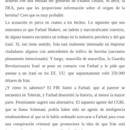
acuerdo con una entidad del gobierno de Estados Unidos, es decir, la
DEA, para que les proporcione información sobre el origen de la
heroína? Creo que es muy probable.
La acusación es parca en cuanto a los hechos. Lo siguiente que nos
enteramos es que Farhad Shakeri, un ladrón y narcotraficante convicto,
de alguna manera encuentra un trabajo en la industria petrolera y del gas
iraní. Sí, eso tiene sentido, Irán está realmente interesado en importar
ciudadanos afganos con antecedentes de tráfico de heroína (sarcasmo
plenamente intencionado). Y luego, maravilla de maravillas, la Guardia
Revolucionaria Iraní se pone en contacto con Farhad y le pide que
asesine a un iraní en los EE. UU. que supuestamente robó 250.000
dólares de Irán.
¿Y cómo lo sabemos? El FBI llamó a Farhad, que al parecer se
encuentra en Teherán, y Farhad desmintió la historia, al menos la mayor
parte. Permítanme sugerir una alternativa. El supuesto agente del CGRI,
que se llama Solemani, podría haber sido un agente de inteligencia
estadounidense al que se le había ordenado acercarse a Farhad para crear
una conspiración criminal que promoviera la idea de que Irán está