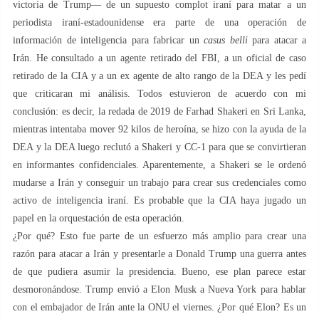
victoria de Trump— de un supuesto complot iraní para matar a un
periodista iraní-estadounidense era parte de una operación de
información de inteligencia para fabricar un
casus belli
para atacar a
Irán. He consultado a un agente retirado del FBI, a un oficial de caso
retirado de la CIA y a un ex agente de alto rango de la DEA y les pedí
que criticaran mi análisis. Todos estuvieron de acuerdo con mi
conclusión: es decir, la redada de 2019 de Farhad Shakeri en Sri Lanka,
mientras intentaba mover 92 kilos de heroína, se hizo con la ayuda de la
DEA y la DEA luego reclutó a Shakeri y CC-1 para que se convirtieran
en informantes confidenciales. Aparentemente, a Shakeri se le ordenó
mudarse a Irán y conseguir un trabajo para crear sus credenciales como
activo de inteligencia iraní. Es probable que la CIA haya jugado un
papel en la orquestación de esta operación.
¿Por qué? Esto fue parte de un esfuerzo más amplio para crear una
razón para atacar a Irán y presentarle a Donald Trump una guerra antes
de que pudiera asumir la presidencia. Bueno, ese plan parece estar
desmoronándose. Trump envió a Elon Musk a Nueva York para hablar
con el embajador de Irán ante la ONU el viernes. ¿Por qué Elon? Es un