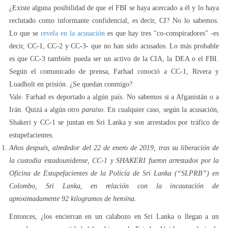
¿Existe alguna posibilidad de que el FBI se haya acercado a él y lo haya
reclutado como informante confidencial, es decir, CI? No lo sabemos.
Lo que se
revela en la acusación
es que hay tres "co-conspiradores" -es
decir, CC-1, CC-2 y CC-3- que no han sido acusados. Lo más probable
es que CC-3 también pueda ser un activo de la CIA, la DEA o el FBI.
Según el comunicado de prensa, Farhad conoció a CC-1, Rivera y
Loadholt en prisión. ¿Se quedan conmigo?
Vale. Farhad es deportado a algún país. No sabemos si a Afganistán o a
Irán. Quizá a algún otro
paraíso
. En cualquier caso, según la acusación,
Shakeri y CC-1 se juntan en Sri Lanka y son arrestados por tráfico de
estupefacientes.
Años después, alrededor del 22 de enero de 2019, tras su liberación de
la custodia estadounidense, CC-1 y SHAKERI fueron arrestados por la
Oficina de Estupefacientes de la Policía de Sri Lanka (“SLPRB”) en
Colombo, Sri Lanka, en relación con la incautación de
aproximadamente 92 kilogramos de heroína.
Entonces, ¿los encierran en un calabozo en Sri Lanka o llegan a un