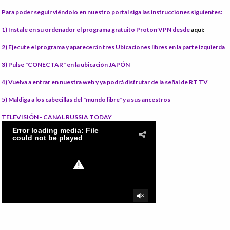
Para poder seguir viéndolo en nuestro portal siga las instrucciones siguientes:
1) Instale
en su ordenador el programa gratuito Proton VPN desde
aquí:
2) Ejecute el programa
y aparecerán tres Ubicaciones libres en la parte izquierda
3) Pulse "CONECTAR"
en la ubicación JAPÓN
4) Vuelva a entrar en nuestra web
y ya podrá disfrutar de la señal de RT TV
5) Maldiga
a los cabecillas del "mundo libre" y a sus ancestros
TELEVISIÓN - CANAL RUSSIA TODAY